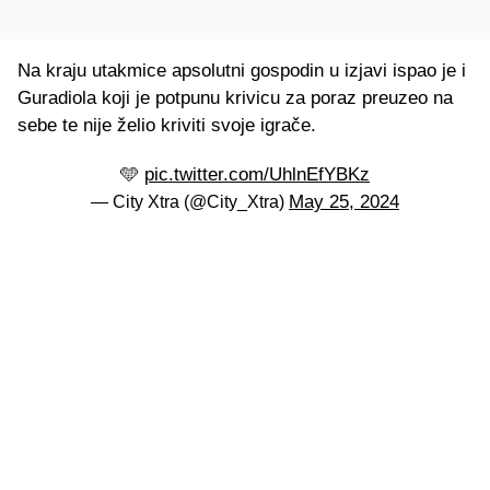
Na kraju utakmice apsolutni gospodin u izjavi ispao je i
Guradiola koji je potpunu krivicu za poraz preuzeo na
sebe te nije želio kriviti svoje igrače.
🩵
pic.twitter.com/UhlnEfYBKz
May 25, 2024
— City Xtra (@City_Xtra)