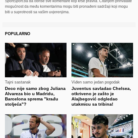
SportSport.ba da obriše sve komentare koji krše pravila. Čitanjem prihvatate
mogućnost da među komentarima mogu biti pronađeni sadržaji koji mogu
biti u suprotnosti sa vašim uvjerenjima.
POPULARNO
Tajni sastanak
Viđen samo jedan pogodak
Deco nije samo zbog Juliana
Juventus savladao Chelsea,
Alvareza bio u Madridu,
otkriveno je zašto je
Barcelona sprema "krađu
Alajbegović odgledao
stoljeća"?
utakmicu sa tribina!