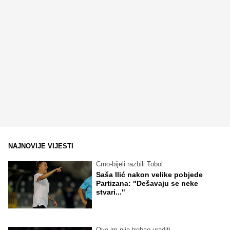
NAJNOVIJE VIJESTI
Crno-bijeli razbili Tobol
Saša Ilić nakon velike pobjede
Partizana: "Dešavaju se neke
stvari..."
Ovo im nije trebao uraditi