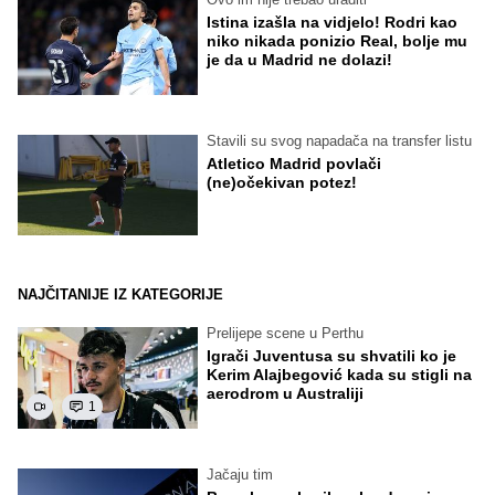
Istina izašla na vidjelo! Rodri kao
niko nikada ponizio Real, bolje mu
je da u Madrid ne dolazi!
Stavili su svog napadača na transfer listu
Atletico Madrid povlači
(ne)očekivan potez!
NAJČITANIJE IZ KATEGORIJE
Prelijepe scene u Perthu
Igrači Juventusa su shvatili ko je
Kerim Alajbegović kada su stigli na
aerodrom u Australiji
1
Jačaju tim