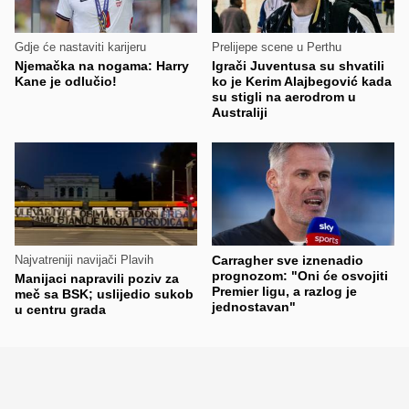
Gdje će nastaviti karijeru
Prelijepe scene u Perthu
Njemačka na nogama: Harry
Igrači Juventusa su shvatili
Kane je odlučio!
ko je Kerim Alajbegović kada
su stigli na aerodrom u
Australiji
Najvatreniji navijači Plavih
Carragher sve iznenadio
prognozom: "Oni će osvojiti
Manijaci napravili poziv za
Premier ligu, a razlog je
meč sa BSK; uslijedio sukob
jednostavan"
u centru grada