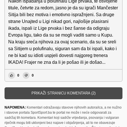
Nakon ispadanja u polufinalu Lige prvaka, te osvojene
titule, četvrte za redom, jasno je da su igrači Mančester
Sitija bili bez motiva i emotivno ispražnjeni. Sa druge
strane Unajted u Ligi nikad gori, najlošije plasirani
ikada, ispali iz Lige prvaka i bez šanse da odigraju
Evropa ligu, tako da su se mogli vaditi samo u Kupu.
Na kraju sreća njihova za ovaj scenario, da su se sreli
sa Sitijem u polufinalu, siguran sam da bi ispali, kako i
ne bi kad su idioti uspjeli dovesti najgoreg trenera
IKADA! Frajer ne zna da li je pošao ili je došao...
0
0
PRIKAŽI STRANICU KOMENTARA (2)
NAPOMENA:
Komentari odražavaju stavove njihovih autora/ica, a ne nužno
i stavove portala SportSport.ba te portal ne može i neće odgovarati za
sadržaj tih kometara. Komentari koji sadrže vrijeđanja, psovanja i vulgaran
riječnik mogu biti uklonjeni bez najave i objašnjenja, ali to ne obavezuje