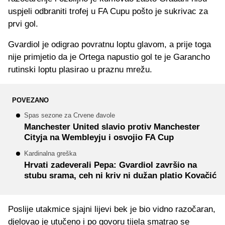
uspjeli odbraniti trofej u FA Cupu pošto je sukrivac za
prvi gol.
Gvardiol je odigrao povratnu loptu glavom, a prije toga
nije primjetio da je Ortega napustio gol te je Garancho
rutinski loptu plasirao u praznu mrežu.
POVEZANO
Spas sezone za Crvene đavole
Manchester United slavio protiv Manchester
Cityja na Wembleyju i osvojio FA Cup
Kardinalna greška
Hrvati zadeverali Pepa: Gvardiol završio na
stubu srama, ceh ni kriv ni dužan platio Kovačić
Poslije utakmice sjajni lijevi bek je bio vidno razočaran,
djelovao je utučeno i po govoru tijela smatrao se