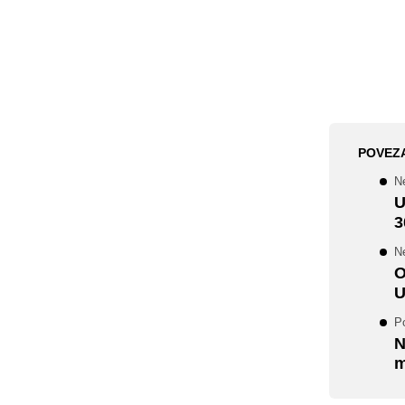
POVEZ
Ne
U
3
N
O
U
P
N
m