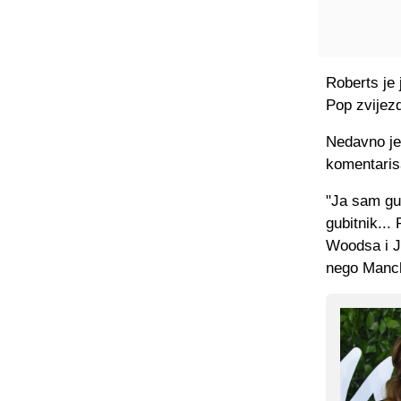
Roberts je
Pop zvijez
Nedavno je
komentarisa
"Ja sam gub
gubitnik...
Woodsa i Ju
nego Manch