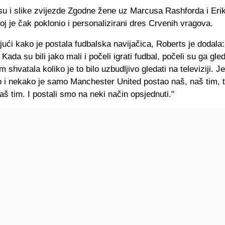
su i slike zvijezde Zgodne žene uz Marcusa Rashforda i Eri
joj je čak poklonio i personalizirani dres Crvenih vragova.
ući kako je postala fudbalska navijačica, Roberts je dodala
 Kada su bili jako mali i počeli igrati fudbal, počeli su ga gle
am shvatala koliko je to bilo uzbudljivo gledati na televiziji. 
o i nekako je samo Manchester United postao naš, naš tim, 
aš tim. I postali smo na neki način opsjednuti."