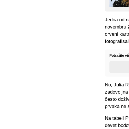
Jedna od na
novembru 20
crveni kar
fotografis
Potražite v
No, Julia R
zadovoljna
često doživ
prvaka ne s
Na tabeli P
devet bodov