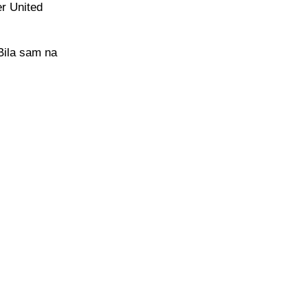
er United
"Bila sam na