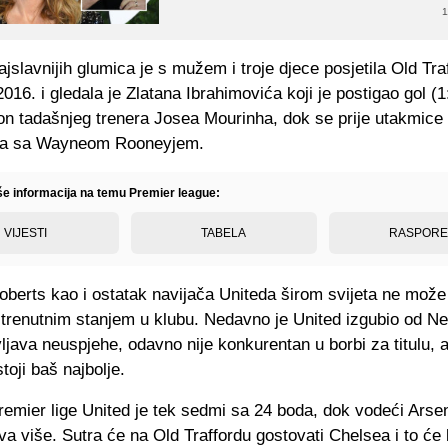
1
jslavnijih glumica je s mužem i troje djece posjetila Old Tra
16. i gledala je Zlatana Ibrahimovića koji je postigao gol (1
ton tadašnjeg trenera Josea Mourinha, dok se prije utakmice
ala sa Wayneom Rooneyjem.
iše informacija na temu Premier league:
VIJESTI
TABELA
RASPOR
oberts kao i ostatak navijača Uniteda širom svijeta ne mož
 trenutnim stanjem u klubu. Nedavno je United izgubio od Ne
ljava neuspjehe, odavno nije konkurentan u borbi za titulu, a 
toji baš najbolje.
remier lige United je tek sedmi sa 24 boda, dok vodeći Arse
a više. Sutra će na Old Traffordu gostovati Chelsea i to će bi