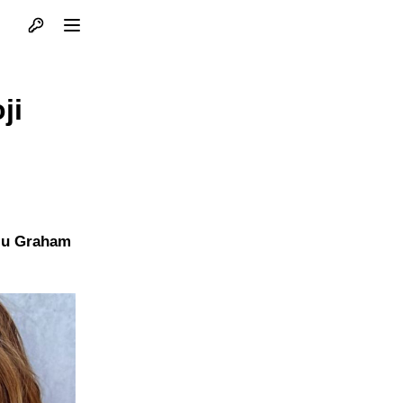
Otvori profil
Otvori meni
ji
e u Graham