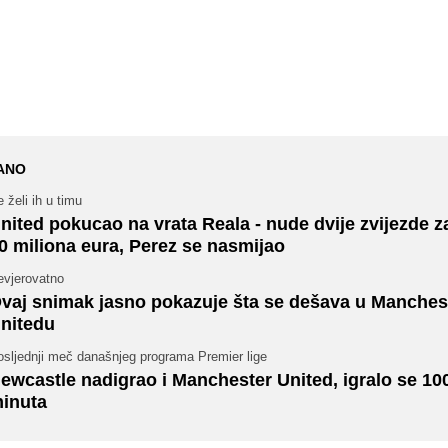
ANO
 želi ih u timu
nited pokucao na vrata Reala - nude dvije zvijezde 
0 miliona eura, Perez se nasmijao
evjerovatno
vaj snimak jasno pokazuje šta se dešava u Manches
nitedu
osljednji meč današnjeg programa Premier lige
ewcastle nadigrao i Manchester United, igralo se 10
inuta