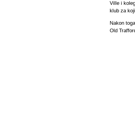
Ville i ko
klub za koji
Nakon toga,
Old Traffo