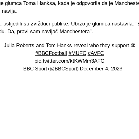
lege glumca Toma Hanksa, kada je odgovorila da je Manchest
 navija.
 uslijedili su zvižduci publike. Ubrzo je glumica nastavila: 
rdu. Da, pravi sam navijač Manchestera".
Julia Roberts and Tom Hanks reveal who they support ⚽
#BBCFootball
#MUFC
#AVFC
pic.twitter.com/ktKWMm3AFG
December 4, 2023
— BBC Sport (@BBCSport)