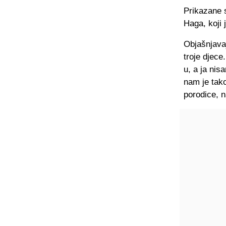
Prikazane 
Haga, koji 
Objašnjavaj
troje djece.
u, a ja nis
nam je tak
porodice, n