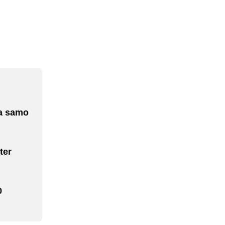
za samo
ter
0