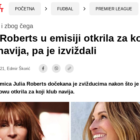
POČETNA
FUDBAL
PREMIER LEAGUE
 i zbog čega
 Roberts u emisiji otkrila za ko
navija, pa je izviždali
:21,
Edmir Škorić
mica Julia Roberts dočekana je zvižducima nakon što j
wu otkrila za koji klub navija.