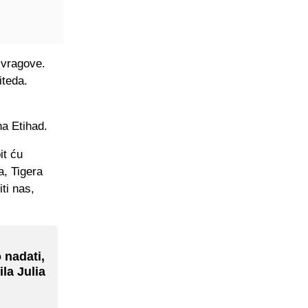
 vragove.
iteda.
na Etihad.
it ću
a, Tigera
ti nas,
nadati,
ila Julia