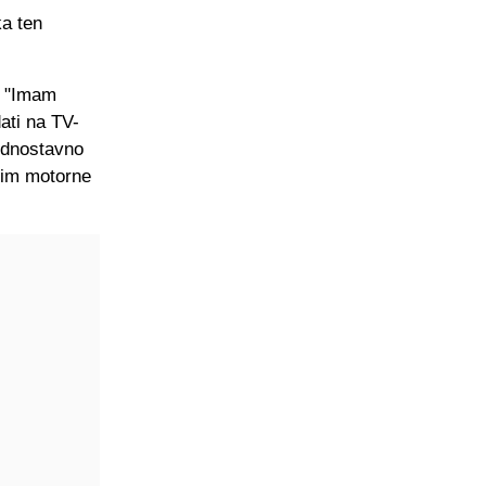
ka ten
: "Imam
dati na TV-
Jednostavno
tim motorne