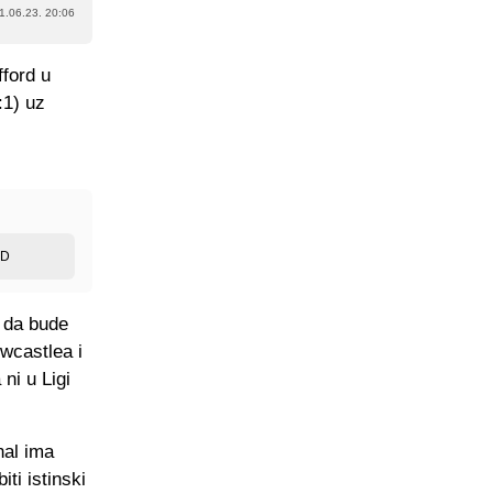
1.06.23. 20:06
fford u
:1) uz
ED
e da bude
wcastlea i
ni u Ligi
nal ima
ti istinski