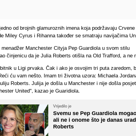
 jedno od brojnih glamuroznih imena koja podržavaju Crvene
de Miley Cyrus i Rihanna također se smatraju navijačima Un
 menadžer Manchester Cityja Pep Guardiola u svom stilu
o činjenicu da je Julia Roberts otišla na Old Trafford, a ne 
itnik u Ligi prvaka. Čak i ako je osvojim tri puta zaredom, b
 Reći ću vam nešto. Imam tri životna uzora: Michaela Jordan
liju Roberts. Julija je došla u Manchester i nije došla posjeti
ester United", kazao je Guaridiola.
Vrijedilo je
Svemu se Pep Guardiola mogao 
ali ne i onome što je danas urad
Roberts