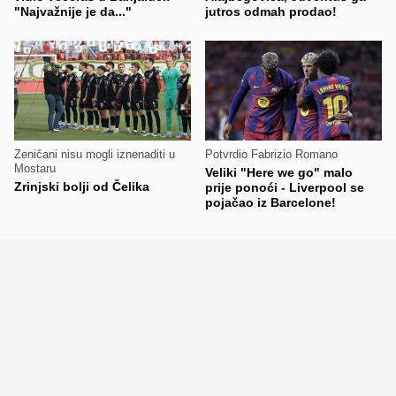
"Najvažnije je da..."
jutros odmah prodao!
Zeničani nisu mogli iznenaditi u
Potvrdio Fabrizio Romano
Mostaru
Veliki "Here we go" malo
Zrinjski bolji od Čelika
prije ponoći - Liverpool se
pojačao iz Barcelone!