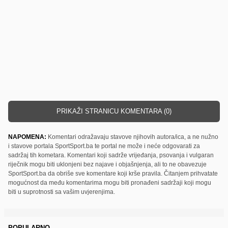
PRIKAŽI STRANICU KOMENTARA (0)
NAPOMENA:
Komentari odražavaju stavove njihovih autora/ica, a ne nužno
i stavove portala SportSport.ba te portal ne može i neće odgovarati za
sadržaj tih kometara. Komentari koji sadrže vrijeđanja, psovanja i vulgaran
riječnik mogu biti uklonjeni bez najave i objašnjenja, ali to ne obavezuje
SportSport.ba da obriše sve komentare koji krše pravila. Čitanjem prihvatate
mogućnost da među komentarima mogu biti pronađeni sadržaji koji mogu
biti u suprotnosti sa vašim uvjerenjima.
POPULARNO