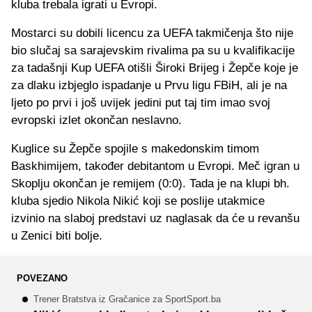
kluba trebala igrati u Evropi.
Mostarci su dobili licencu za UEFA takmičenja što nije
bio slučaj sa sarajevskim rivalima pa su u kvalifikacije
za tadašnji Kup UEFA otišli Široki Brijeg i Žepče koje je
za dlaku izbjeglo ispadanje u Prvu ligu FBiH, ali je na
ljeto po prvi i još uvijek jedini put taj tim imao svoj
evropski izlet okončan neslavno.
Kuglice su Žepče spojile s makedonskim timom
Baskhimijem, također debitantom u Evropi. Meč igran u
Skoplju okončan je remijem (0:0). Tada je na klupi bh.
kluba sjedio Nikola Nikić koji se poslije utakmice
izvinio na slaboj predstavi uz naglasak da će u revanšu
u Zenici biti bolje.
POVEZANO
Trener Bratstva iz Gračanice za SportSport.ba