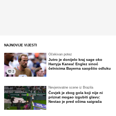
NAJNOVIJE VIJESTI
Očekivan potez
Jutro je donijelo kraj sage oko
Harryja Kanea! Englez sinoć
čelnicima Bayerna saopštio odluku
2
Nevjerovatne scene iz Brazila
Čovjek je zbog gola koji nije ni
priznat mogao izgubiti glavu:
Nestao je pred očima saigrača