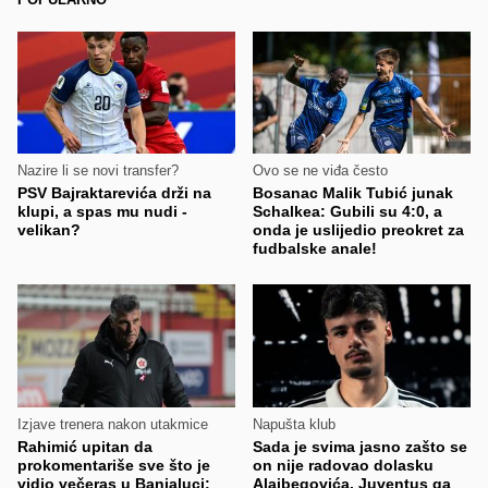
Nazire li se novi transfer?
Ovo se ne viđa često
PSV Bajraktarevića drži na
Bosanac Malik Tubić junak
klupi, a spas mu nudi -
Schalkea: Gubili su 4:0, a
velikan?
onda je uslijedio preokret za
fudbalske anale!
Izjave trenera nakon utakmice
Napušta klub
Rahimić upitan da
Sada je svima jasno zašto se
prokomentariše sve što je
on nije radovao dolasku
vidio večeras u Banjaluci:
Alajbegovića, Juventus ga