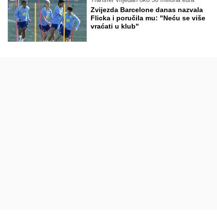
Zvijezda Barcelone danas nazvala
Flicka i poručila mu: "Neću se više
vraćati u klub"