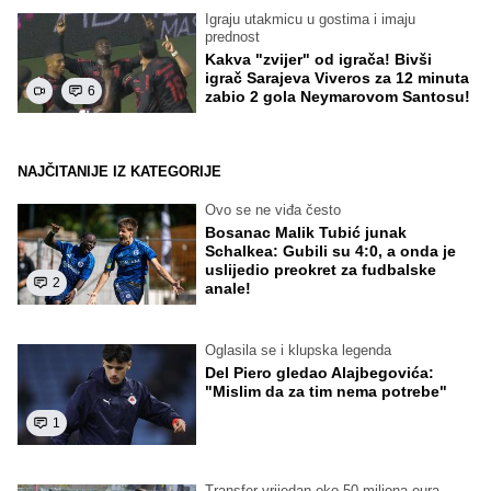
Igraju utakmicu u gostima i imaju
prednost
Kakva "zvijer" od igrača! Bivši
igrač Sarajeva Viveros za 12 minuta
6
zabio 2 gola Neymarovom Santosu!
NAJČITANIJE IZ KATEGORIJE
Ovo se ne viđa često
Bosanac Malik Tubić junak
Schalkea: Gubili su 4:0, a onda je
uslijedio preokret za fudbalske
2
anale!
Oglasila se i klupska legenda
Del Piero gledao Alajbegovića:
"Mislim da za tim nema potrebe"
1
Transfer vrijedan oko 50 miliona eura