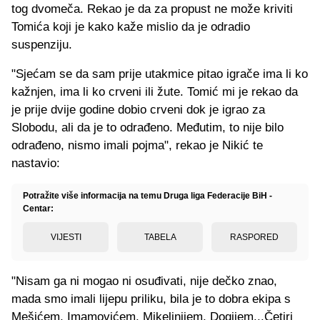
tog dvomeča. Rekao je da za propust ne može kriviti
Tomića koji je kako kaže mislio da je odradio
suspenziju.
"Sjećam se da sam prije utakmice pitao igrače ima li ko
kažnjen, ima li ko crveni ili žute. Tomić mi je rekao da
je prije dvije godine dobio crveni dok je igrao za
Slobodu, ali da je to odrađeno. Međutim, to nije bilo
odrađeno, nismo imali pojma", rekao je Nikić te
nastavio:
Potražite više informacija na temu Druga liga Federacije BiH -
Centar:
VIJESTI
TABELA
RASPORED
"Nisam ga ni mogao ni osuđivati, nije dečko znao,
mada smo imali lijepu priliku, bila je to dobra ekipa s
Mešićem, Imamovićem, Mikelinijem, Doqijem...Četiri