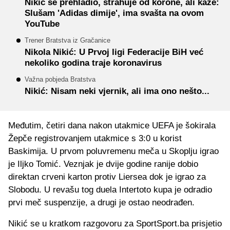
Nikić se prehladio, strahuje od korone, ali kaže:
Slušam 'Adidas dimije', ima svašta na ovom
YouTube
Trener Bratstva iz Gračanice
Nikola Nikić: U Prvoj ligi Federacije BiH već
nekoliko godina traje koronavirus
Važna pobjeda Bratstva
Nikić: Nisam neki vjernik, ali ima ono nešto...
Međutim, četiri dana nakon utakmice UEFA je šokirala
Žepče registrovanjem utakmice s 3:0 u korist
Baskimija. U prvom poluvremenu meča u Skoplju igrao
je Iljko Tomić. Veznjak je dvije godine ranije dobio
direktan crveni karton protiv Liersea dok je igrao za
Slobodu. U revašu tog duela Intertoto kupa je odradio
prvi meč suspenzije, a drugi je ostao neodrađen.
Nikić se u kratkom razgovoru za SportSport.ba prisjetio