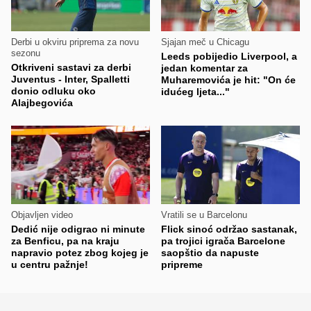
Derbi u okviru priprema za novu
Sjajan meč u Chicagu
sezonu
Leeds pobijedio Liverpool, a
Otkriveni sastavi za derbi
jedan komentar za
Juventus - Inter, Spalletti
Muharemovića je hit: "On će
donio odluku oko
idućeg ljeta..."
Alajbegovića
Objavljen video
Vratili se u Barcelonu
Dedić nije odigrao ni minute
Flick sinoć održao sastanak,
za Benficu, pa na kraju
pa trojici igrača Barcelone
napravio potez zbog kojeg je
saopštio da napuste
u centru pažnje!
pripreme