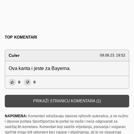
TOP KOMENTARI
Culer
09.08.23. 19:52
Ova kanta i jeste za Bayerna.
0
0
PRIKAŽI STRANICU KOMENTARA (1)
NAPOMENA:
Komentari odražavaju stavove njihovih autora/ica, a ne nužno
i stavove portala SportSport.ba te portal ne može i neće odgovarati za
sadržaj tih kometara. Komentari koji sadrže vrijeđanja, psovanja i vulgaran
riječnik mogu biti uklonjeni bez najave i objašnjenja, ali to ne obavezuje