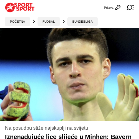
Prijava
Otvori profi
Ot
POČETNA
FUDBAL
BUNDESLIGA
Na posudbu stiže najskuplji na svijetu
Iznenađujuće lice slijeće u Minhen: Bayern