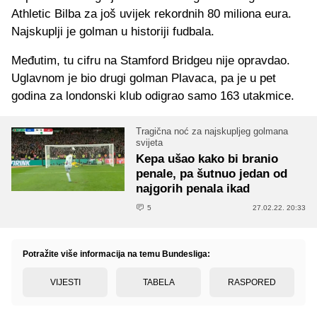
Athletic Bilba za još uvijek rekordnih 80 miliona eura.
Najskuplji je golman u historiji fudbala.
Međutim, tu cifru na Stamford Bridgeu nije opravdao.
Uglavnom je bio drugi golman Plavaca, pa je u pet
godina za londonski klub odigrao samo 163 utakmice.
Tragična noć za najskupljeg golmana
svijeta
Kepa ušao kako bi branio
penale, pa šutnuo jedan od
najgorih penala ikad
5
27.02.22. 20:33
Potražite više informacija na temu Bundesliga:
VIJESTI
TABELA
RASPORED