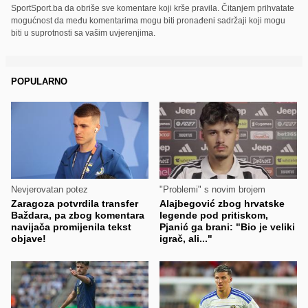
SportSport.ba da obriše sve komentare koji krše pravila. Čitanjem prihvatate
mogućnost da među komentarima mogu biti pronađeni sadržaji koji mogu
biti u suprotnosti sa vašim uvjerenjima.
POPULARNO
Nevjerovatan potez
"Problemi" s novim brojem
Zaragoza potvrdila transfer
Alajbegović zbog hrvatske
Baždara, pa zbog komentara
legende pod pritiskom,
navijača promijenila tekst
Pjanić ga brani: "Bio je veliki
objave!
igrač, ali..."