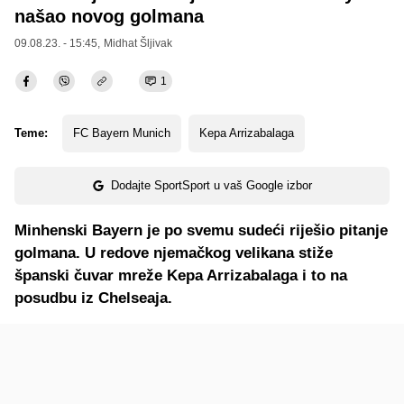
našao novog golmana
09.08.23. - 15:45,
Midhat Šljivak
1
Teme:
FC Bayern Munich
Kepa Arrizabalaga
Dodajte SportSport u vaš Google izbor
Minhenski Bayern je po svemu sudeći riješio pitanje
golmana. U redove njemačkog velikana stiže
španski čuvar mreže Kepa Arrizabalaga i to na
posudbu iz Chelseaja.