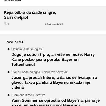
Kepa odbio da izađe iz igre,
Sarri divljao!
5
24.02.19. 20:15
POVEZANO
Odlučio je da se oglasi
Dugo je šutio i trpio, ali više ne može: Harry
Kane poslao jasnu poruku Bayernu i
Tottenhamu!
Sve su nade polagali u Neuerov povratak
Jučer ga prodali Interu, a danas se hvataju za
glavu: Takva panika u Bayernu nikada nije
viđena
Promjene između stativa
Yann Sommer se oprostio od Bayerna, jasno je
ko će umjesto njega na gol Bavaraca