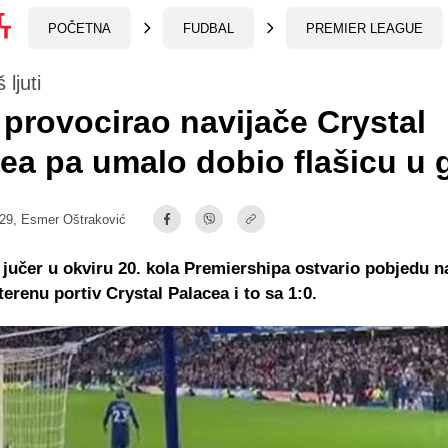
POČETNA
FUDBAL
PREMIER LEAGUE
 ljuti
provocirao navijače Crystal
ea pa umalo dobio flašicu u 
:29,
Esmer Oštraković
 jučer u okviru 20. kola Premiershipa ostvario pobjedu n
renu portiv Crystal Palacea i to sa 1:0.