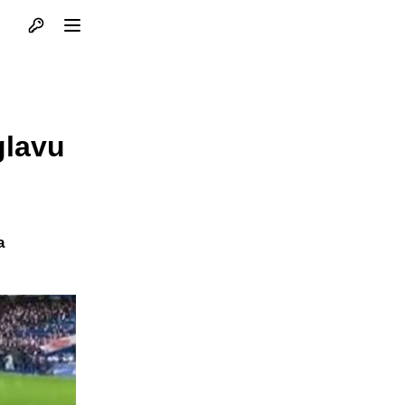
Otvori profil
Otvori meni
glavu
a