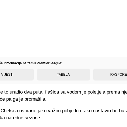
iše informacija na temu Premier league:
VIJESTI
TABELA
RASPOR
e to uradio dva puta, flašica sa vodom je poletjela prema nj
će pa ga je promašila.
e Chelsea ostvario jako važnu pobjedu i tako nastavio borbu
aka naredne sezone.