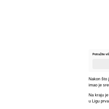
Potražite v
Nakon što j
imao je sre
Na kraju j
u Ligu prv