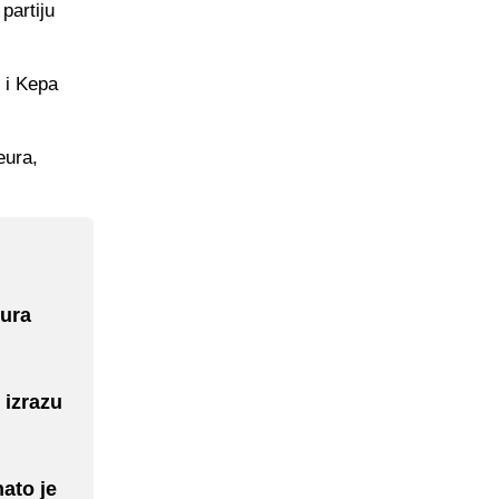
partiju
j i Kepa
eura,
eura
 izrazu
ato je