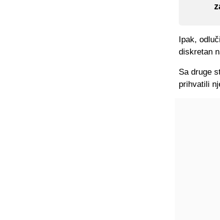
z
Ipak, odluč
diskretan n
Sa druge st
prihvatili n