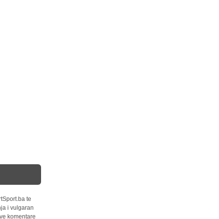
tSport.ba te
ja i vulgaran
 sve komentare