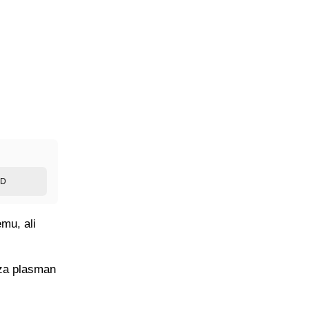
ED
emu, ali
 za plasman