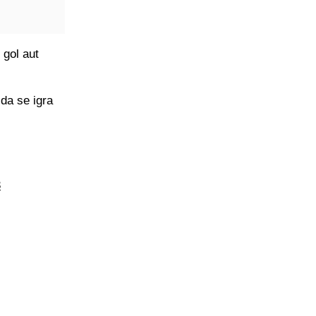
 gol aut
 da se igra
3