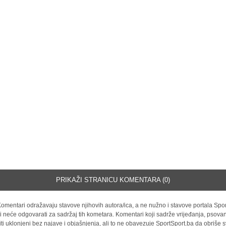
PRIKAŽI STRANICU KOMENTARA (0)
omentari odražavaju stavove njihovih autora/ica, a ne nužno i stavove portala Spor
i neće odgovarati za sadržaj tih kometara. Komentari koji sadrže vrijeđanja, psovan
iti uklonjeni bez najave i objašnjenja, ali to ne obavezuje SportSport.ba da obriše