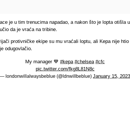
ace je u tim trenucima napadao, a nakon što je lopta otišla u
učio da je vraća na tribine.
jači protivničke ekipe su mu vraćali loptu, ali Kepa nije htio
 je odugovlačio.
My manager 💙
#kepa
#chelsea
#cfc
pic.twitter.com/fkg8L81N8c
January 15, 202
— londonwillalwaysbeblue (@ldnwillbeblue)