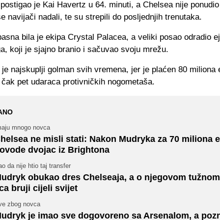
postigao je Kai Havertz u 64. minuti, a Chelsea nije ponudio 
e navijači nadali, te su strepili do posljednjih trenutaka.
asna bila je ekipa Crystal Palacea, a veliki posao odradio e
a, koji je sjajno branio i sačuvao svoju mrežu.
 je najskuplji golman svih vremena, jer je plaćen 80 miliona 
e čak pet udaraca protivničkih nogometaša.
ANO
maju mnogo novca
helsea ne misli stati: Nakon Mudryka za 70 miliona 
ovode dvojac iz Brightona
o da nije htio taj transfer
udryk obukao dres Chelseaja, a o njegovom tužnom
ica bruji cijeli svijet
ve zbog novca
udryk je imao sve dogovoreno sa Arsenalom, a pozn