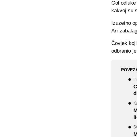
Gol odluke 
kakvoj su s
Izuzetno op
Arrizabalag
Čovjek koji
odbranio j
POVEZ
I
C
d
Ka
M
l
S
M