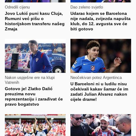
Odredili cijenu
Dao zeleno svjetlo
Jovo Lukić puni kasu Cluja,
Udarac kojem se Barcelona
Rumuni već pišu o
nije nadala, zvijezda napušta
historijskom transferu našeg
klub, do 12. avgusta sve će
Zmaja
biti gotovo
Nakon uspješne ere na klupi
Neočekivan potez Argentinca
Vatrenih
U Barceloni ni u ludilu nisu
Gotovo je! Zlatko Dalić
očekivali kakav šamar će im
preuzima novu
zadati Julian Alvarez nakon
reprezentaciju i zarađivat će
cijele drame!
pravo bogatstvo