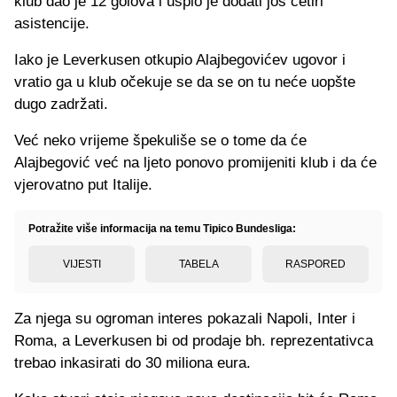
klub dao je 12 golova i uspio je dodati još četiri
asistencije.
Iako je Leverkusen otkupio Alajbegovićev ugovor i
vratio ga u klub očekuje se da se on tu neće uopšte
dugo zadržati.
Već neko vrijeme špekuliše se o tome da će
Alajbegović već na ljeto ponovo promijeniti klub i da će
vjerovatno put Italije.
Potražite više informacija na temu Tipico Bundesliga:
VIJESTI
TABELA
RASPORED
Za njega su ogroman interes pokazali Napoli, Inter i
Roma, a Leverkusen bi od prodaje bh. reprezentativca
trebao inkasirati do 30 miliona eura.