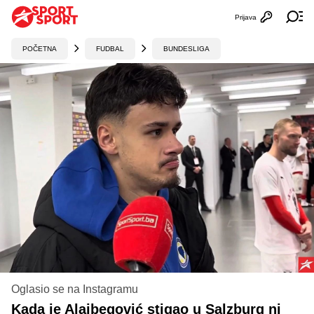
Prijava
Otvori profi
Ot
POČETNA
FUDBAL
BUNDESLIGA
Oglasio se na Instagramu
Kada je Alajbegović stigao u Salzburg ni