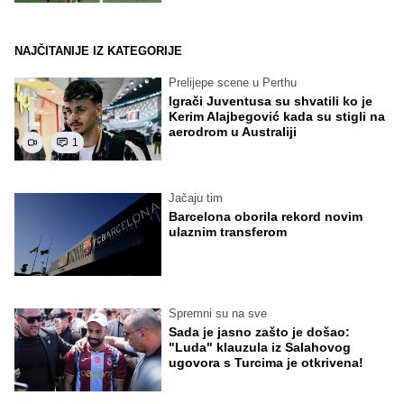
NAJČITANIJE IZ KATEGORIJE
Prelijepe scene u Perthu
Igrači Juventusa su shvatili ko je
Kerim Alajbegović kada su stigli na
aerodrom u Australiji
1
Jačaju tim
Barcelona oborila rekord novim
ulaznim transferom
Spremni su na sve
Sada je jasno zašto je došao:
"Luda" klauzula iz Salahovog
ugovora s Turcima je otkrivena!