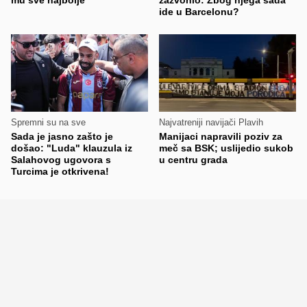
mu sve najbolje"
zazvonio: Zbog njega sada
ide u Barcelonu?
Spremni su na sve
Najvatreniji navijači Plavih
Sada je jasno zašto je
Manijaci napravili poziv za
došao: "Luda" klauzula iz
meč sa BSK; uslijedio sukob
Salahovog ugovora s
u centru grada
Turcima je otkrivena!