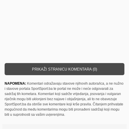
PRIKAŽI STRANICU KOMENTARA (0)
NAPOMENA:
Komentari odražavaju stavove njihovih autora/ica, a ne nužno
i stavove portala SportSport.ba te portal ne može i neće odgovarati za
sadržaj tih kometara. Komentari koji sadrže vrijeđanja, psovanja i vulgaran
riječnik mogu biti uklonjeni bez najave i objašnjenja, ali to ne obavezuje
SportSport.ba da obriše sve komentare koji krše pravila. Čitanjem prihvatate
mogućnost da među komentarima mogu biti pronađeni sadržaji koji mogu
biti u suprotnosti sa vašim uvjerenjima.