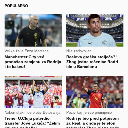
POPULARNO
Velika želja Enza Maresce
Nije zadovoljan
Manchester City već
Realova greška stoljeća?!
pronašao zamjenu za Rodrija
Zbog jedne rečenice Rodri
i to kakvu!
ide u Barcelonu
Nakon utakmice protiv Botosanija
Poziv koji je sve promijenio
Trener U.Cluja potvrdio
Rodri je bio pred potpisom
transfer Jove Lukića: "Želim
za Real, a onda je telefon