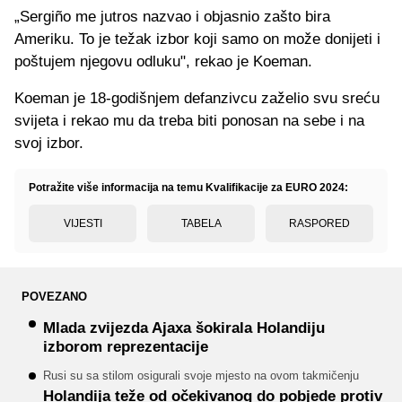
„Sergiño me jutros nazvao i objasnio zašto bira
Ameriku. To je težak izbor koji samo on može donijeti i
poštujem njegovu odluku", rekao je Koeman.
Koeman je 18-godišnjem defanzivcu zaželio svu sreću
svijeta i rekao mu da treba biti ponosan na sebe i na
svoj izbor.
Potražite više informacija na temu Kvalifikacije za EURO 2024:
VIJESTI
TABELA
RASPORED
POVEZANO
Mlada zvijezda Ajaxa šokirala Holandiju
izborom reprezentacije
Rusi su sa stilom osigurali svoje mjesto na ovom takmičenju
Holandija teže od očekivanog do pobjede protiv