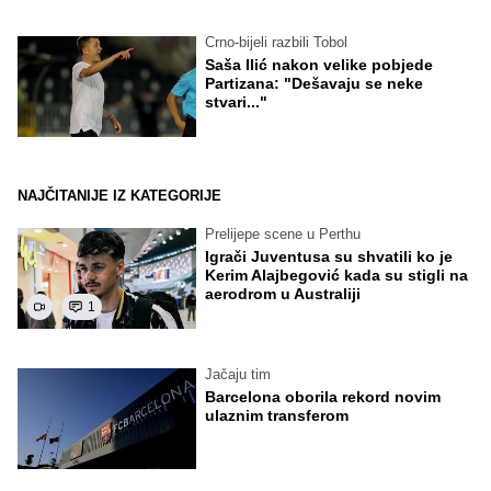
Crno-bijeli razbili Tobol
Saša Ilić nakon velike pobjede
Partizana: "Dešavaju se neke
stvari..."
NAJČITANIJE IZ KATEGORIJE
Prelijepe scene u Perthu
Igrači Juventusa su shvatili ko je
Kerim Alajbegović kada su stigli na
aerodrom u Australiji
1
Jačaju tim
Barcelona oborila rekord novim
ulaznim transferom