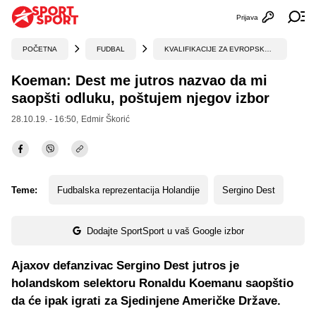
Prijava
Otvori profi
Ot
POČETNA
FUDBAL
KVALIFIKACIJE ZA EVROPSKO PRVENSTVO
Koeman: Dest me jutros nazvao da mi
saopšti odluku, poštujem njegov izbor
28.10.19. - 16:50,
Edmir Škorić
Teme:
Fudbalska reprezentacija Holandije
Sergino Dest
Dodajte SportSport u vaš Google izbor
Ajaxov defanzivac Sergino Dest jutros je
holandskom selektoru Ronaldu Koemanu saopštio
da će ipak igrati za Sjedinjene Američke Države.