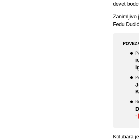
devet bodov
Zanimljivo 
Feđu Dudić
POVEZ
Po
I
i
P
J
K
Bi
D
·
Kolubara je