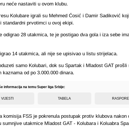
eru neće nastaviti u ovom klubu.
resu Kolubare igrali su Mehmed Ćosić i Damir Sadiković koj
i standardni prvotimci u ovoj ekipi.
e odigrao 28 utakmica, te je postigao dva gola i iza sebe im
igrao 14 utakmica, ali nije se upisivao u listu strijelaca.
oduzeti samo Kolubari, dok su Spartak i Mladost GAT prošli
im kaznama od po 3.000.000 dinara.
še informacija na temu Super liga Srbije:
VIJESTI
TABELA
RASPOR
ka komisija FSS je pokrenula postupak protiv klubova nakon 
 sumnjive utakmice Mladost GAT - Kolubara i Koluabra Spa