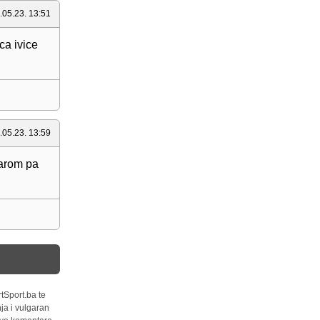
.05.23. 13:51
ca ivice
.05.23. 13:59
zarom pa
tSport.ba te
ja i vulgaran