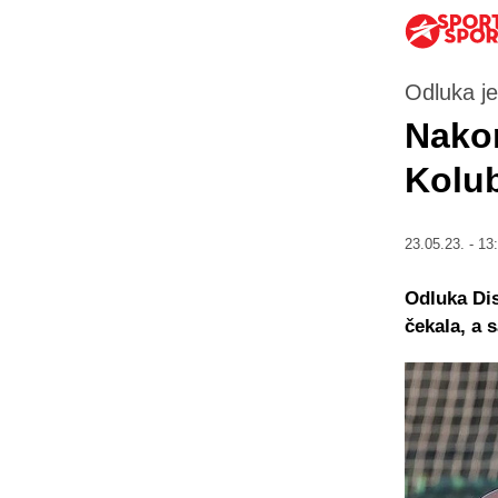
Odluka je
Nakon
Kolub
23.05.23. - 13
Odluka Dis
čekala, a 