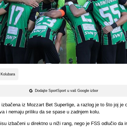
 Kolubara
Dodajte SportSport u vaš Google izbor
 izbačena iz Mozzart Bet Superlige, a razlog je to što joj je
va i nemaju priliku da se spase u zadnjem kolu.
isu izbačeni u direktno u niži rang, nego je FSS odlučio da