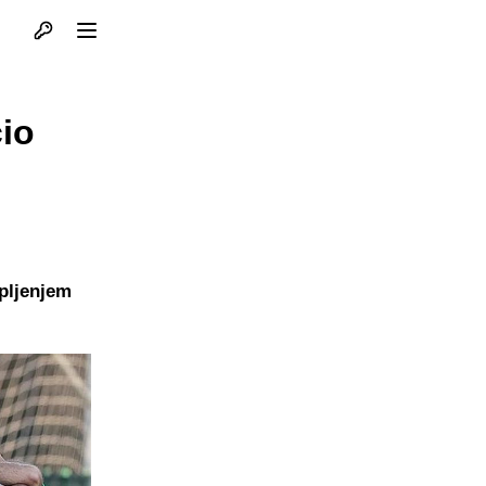
Otvori profil
Otvori meni
io
rpljenjem