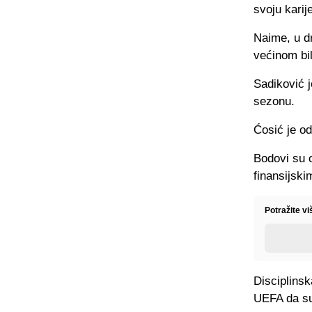
svoju karij
Naime, u d
većinom bil
Sadiković j
sezonu.
Ćosić je od
Bodovi su 
finansijsk
Potražite vi
Disciplins
UEFA da su