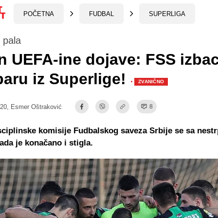
POČETNA
FUDBAL
SUPERLIGA
 pala
 UEFA-ine dojave: FSS izbac
aru iz Superlige!
·
ZVANIČNO
:20,
Esmer Oštraković
8
ciplinske komisije Fudbalskog saveza Srbije se sa nest
sada je konačano i stigla.