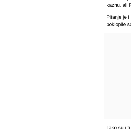
kaznu, ali 
Pitanje je 
poklopile s
Tako su i f