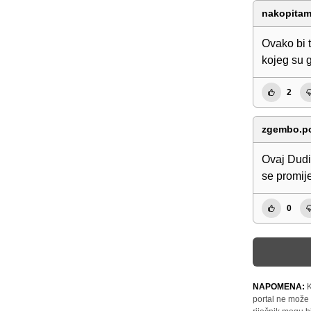
nakopita
Ovako bi t
kojeg su 
2
zgembo.po
Ovaj Dudi
se promije
0
NAPOMENA:
K
portal ne može 