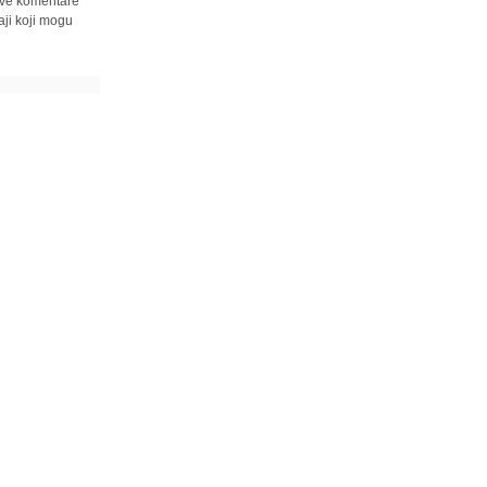
 sve komentare
ji koji mogu