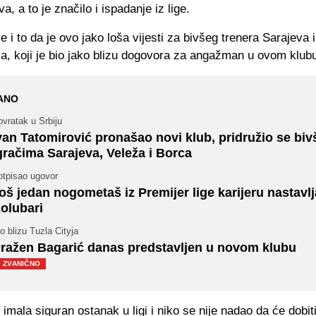
a, a to je značilo i ispadanje iz lige.
je i to da je ovo jako loša vijesti za bivšeg trenera Sarajeva 
a, koji je bio jako blizu dogovora za angažman u ovom klub
ANO
vratak u Srbiju
van Tatomirović pronašao novi klub, pridružio se biv
gračima Sarajeva, Veleža i Borca
otpisao ugovor
oš jedan nogometaš iz Premijer lige karijeru nastavlj
olubari
o blizu Tuzla Cityja
ražen Bagarić danas predstavljen u novom klubu
ZVANIČNO
 imala siguran ostanak u ligi i niko se nije nadao da će dobit