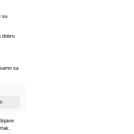
i su
a dobru
 samo sa
ED
dojave
rtak.