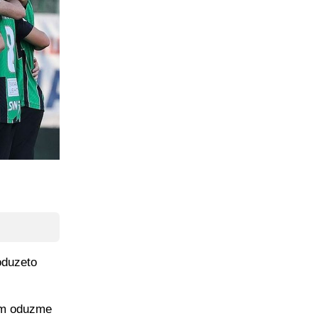
 oduzeto
 im oduzme