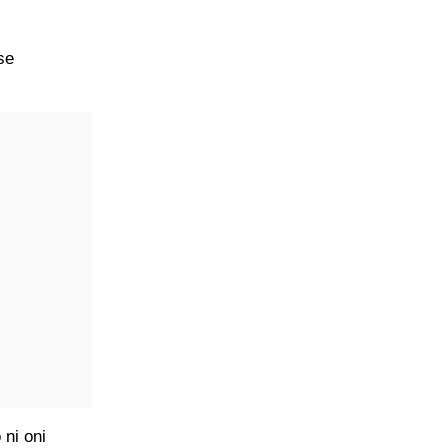
se
 ni oni