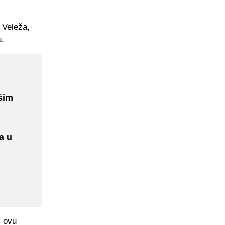
i Veleža,
u.
šim
a u
i ovu