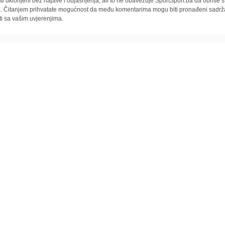
iti uklonjeni bez najave i objašnjenja, ali to ne obavezuje SportSport.ba da obriše
la. Čitanjem prihvatate mogućnost da među komentarima mogu biti pronađeni sadrža
ti sa vašim uvjerenjima.