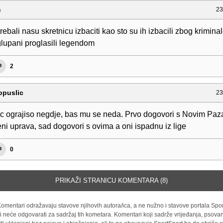
m
23
rebali nasu skretnicu izbaciti kao sto su ih izbacili zbog kriminal
glupani proglasili legendom
2
puslic
23
c ograjiso negdje, bas mu se neda. Prvo dogovori s Novim Pa
ni uprava, sad dogovori s ovima a oni ispadnu iz lige
0
PRIKAŽI STRANICU KOMENTARA (8)
omentari odražavaju stavove njihovih autora/ica, a ne nužno i stavove portala Spor
i neće odgovarati za sadržaj tih kometara. Komentari koji sadrže vrijeđanja, psovan