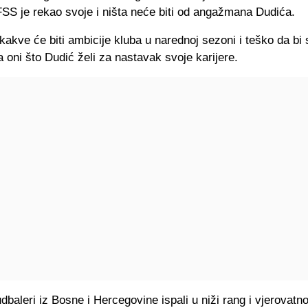
FSS je rekao svoje i ništa neće biti od angažmana Dudića.
i kakve će biti ambicije kluba u narednoj sezoni i teško da bi 
a oni što Dudić želi za nastavak svoje karijere.
udbaleri iz Bosne i Hercegovine ispali u niži rang i vjerovatno