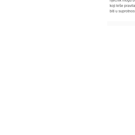
riječnik mogu b
koji krše pravi
biti u suprotnos