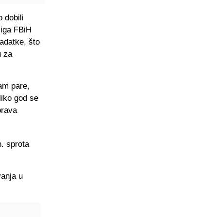
 dobili
liga FBiH
zadatke, što
u za
am pare,
liko god se
prava
h. sprota
anja u