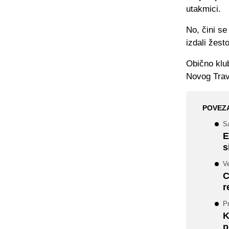
utakmici.
No, čini se
izdali žest
Obično klub
Novog Trav
POVEZ
Sa
E
s
Ve
C
r
Pr
K
p