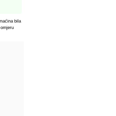
maćina bila
u omjeru