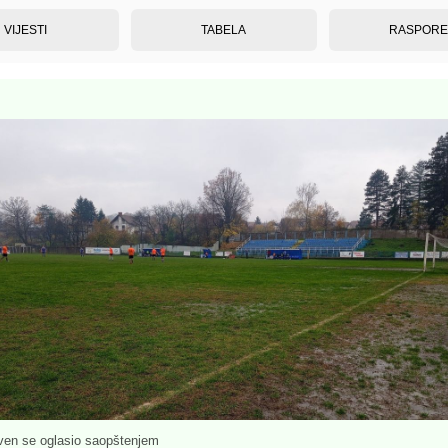
VIJESTI
TABELA
RASPOR
ven se oglasio saopštenjem