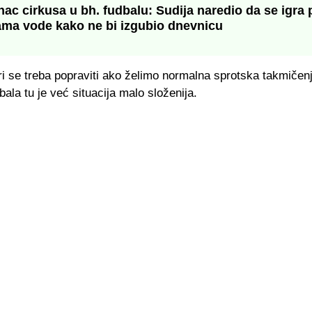
ac cirkusa u bh. fudbalu: Sudija naredio da se igra 
ama vode kako ne bi izgubio dnevnicu
i se treba popraviti ako želimo normalna sprotska takmičenj
dbala tu je već situacija malo složenija.