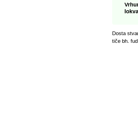
Vrhun
lokv
Dosta stvar
tiče bh. fu