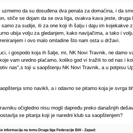
r uzmemo da su dosuđena dva penala za domaćina, i da smo
on, stiče se dojam da se ova liga, ovakva kava jeste, druga 
 samo za sudije, ili za one koji ih šalju i daju im kojekakve 
rno ubija volju za gledanjem, kako navijačima, a tako i volj
treniranjem i ovo malo omladine što nam osta u državi.
ci, i gospodo koja ih šalje, mi, NK Novi Travnik, ne damo v
koje vam uredno plaćamo, koliko god vi tražili to od nas i ko
rotiv nas",s toji u saopštenju NK Novi Travnik, a u potpisu U
aopštenja smo navikli, a i odavno se pitamo koja je svrga b
avniku očigledno nisu mogli dapređu preko današnjih dešav
ostavlja se pitanja koji je naredni klub sa saopštenjem?
še informacija na temu Druga liga Federacije BiH - Zapad: