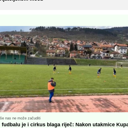
iše nas ne može začuditi
 fudbalu je i cirkus blaga riječ: Nakon utakmice Kup