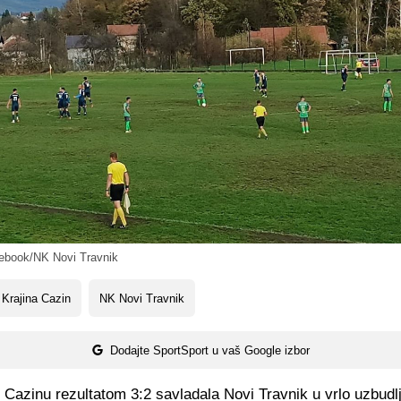
book/NK Novi Travnik
Krajina Cazin
NK Novi Travnik
Dodajte SportSport u vaš Google izbor
u Cazinu rezultatom 3:2 savladala Novi Travnik u vrlo uzbudlj