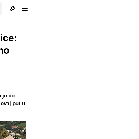
Otvori profil
Otvori meni
ice:
mo
 je do
 ovaj put u