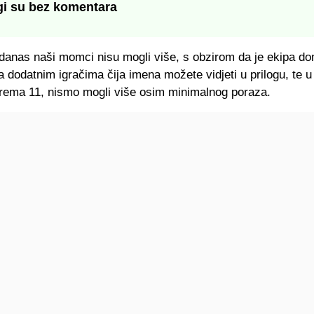
i su bez komentara
 danas naši momci nisu mogli više, s obzirom da je ekipa do
 dodatnim igračima čija imena možete vidjeti u prilogu, te 
rema 11, nismo mogli više osim minimalnog poraza.