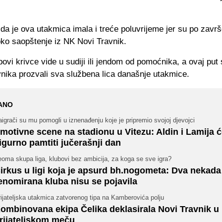
 da je ova utakmica imala i treće poluvrijeme jer su po završ
oko saopštenje iz NK Novi Travnik.
ovi krivce vide u sudiji ili jendom od pomoćnika, a ovaj put 
nika prozvali sva službena lica današnje utakmice.
ANO
igrači su mu pomogli u iznenađenju koje je pripremio svojoj djevojci
motivne scene na stadionu u Vitezu: Aldin i Lamija 
igurno pamtiti jučerašnji dan
oma skupa liga, klubovi bez ambicija, za koga se sve igra?
irkus u ligi koja je apsurd bh.nogometa: Dva nekada
enomirana kluba nisu se pojavila
ijateljska utakmica zatvorenog tipa na Kamberovića polju
ombinovana ekipa Čelika deklasirala Novi Travnik u
rijateljskom meču