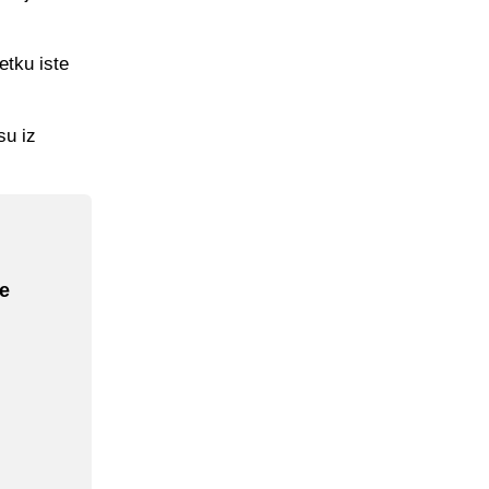
etku iste
su iz
će