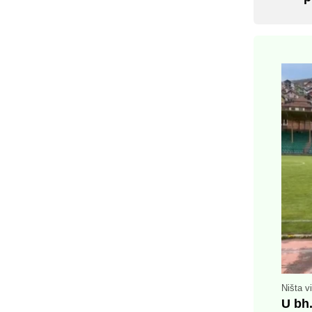
Ništa v
U bh.