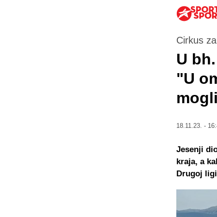
Cirkus za
U bh.
"U om
mogli
18.11.23. - 16
Jesenji di
kraja, a k
Drugoj lig