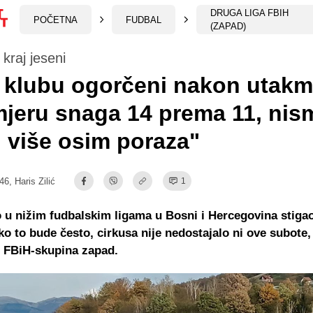
DRUGA LIGA FBIH
POČETNA
FUDBAL
(ZAPAD)
 kraj jeseni
 klubu ogorčeni nakon utakm
jeru snaga 14 prema 11, nis
 više osim poraza"
:46,
Haris Zilić
1
o u nižim fudbalskim ligama u Bosni i Hercegovina stigao
ako to bude često, cirkusa nije nedostajalo ni ove subote,
i FBiH-skupina zapad.