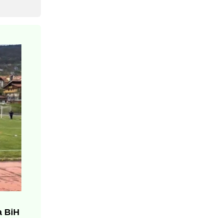
a BiH