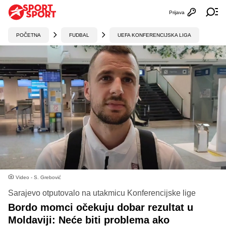
Prijava
Otvori profi
Ot
POČETNA
FUDBAL
UEFA KONFERENCIJSKA LIGA
Video - S. Grebović
Sarajevo otputovalo na utakmicu Konferencijske lige
Bordo momci očekuju dobar rezultat u
Moldaviji: Neće biti problema ako