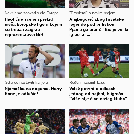
Nevrijeme zahvatilo dio Evrope
"Problemi" s novim brojem
Haotične scene i prekid
Alajbegović zbog hrvatske
meča Evropske lige u kojem
legende pod pritiskom,
su trebali zaigrati i
Pjanić ga brani: "Bio je veliki
reprezentativci BiH
igrač, ali..."
Gdje će nastaviti karijeru
Rođeni napunili kasu
Njemačka na nogama: Harry
Velež potvrdio odlazak
Kane je odlučio!
jednog od najboljih igrača:
"Više nije član našeg kluba"