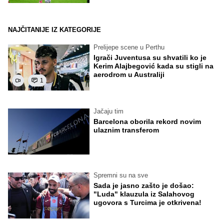
NAJČITANIJE IZ KATEGORIJE
Prelijepe scene u Perthu
Igrači Juventusa su shvatili ko je
Kerim Alajbegović kada su stigli na
aerodrom u Australiji
1
Jačaju tim
Barcelona oborila rekord novim
ulaznim transferom
Spremni su na sve
Sada je jasno zašto je došao:
"Luda" klauzula iz Salahovog
ugovora s Turcima je otkrivena!