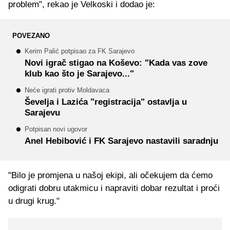
problem", rekao je Velkoski i dodao je:
POVEZANO
Kerim Palić potpisao za FK Sarajevo
Novi igrač stigao na Koševo: "Kada vas zove
klub kao što je Sarajevo..."
Neće igrati protiv Moldavaca
Ševelja i Lazića "registracija" ostavlja u
Sarajevu
Potpisan novi ugovor
Anel Hebibović i FK Sarajevo nastavili saradnju
"Bilo je promjena u našoj ekipi, ali očekujem da ćemo
odigrati dobru utakmicu i napraviti dobar rezultat i proći
u drugi krug."