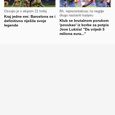
Osvojio je s ekipom 21 trofej
Bh. reprezentativac će negdje
drugo nastaviti karijeru
Kraj jedne ere: Barcelona se i
Klub se brutalnom porukom
definitivno riješila svoje
'povukao' iz borbe za potpis
legende
Jove Lukića! "Da vrijedi 3
miliona eura..."