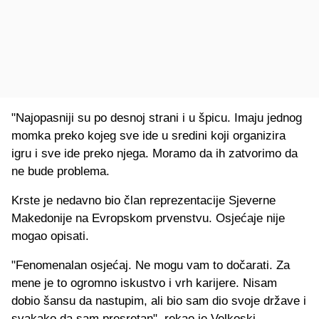
"Najopasniji su po desnoj strani i u špicu. Imaju jednog
momka preko kojeg sve ide u sredini koji organizira
igru i sve ide preko njega. Moramo da ih zatvorimo da
ne bude problema.
Krste je nedavno bio član reprezentacije Sjeverne
Makedonije na Evropskom prvenstvu. Osjećaje nije
mogao opisati.
"Fenomenalan osjećaj. Ne mogu vam to dočarati. Za
mene je to ogromno iskustvo i vrh karijere. Nisam
dobio šansu da nastupim, ali bio sam dio svoje države i
svakako da sam presretan", rekao je Velkoski.