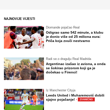
NAJNOVIJE VIJESTI
Diomande pojačao Real
Odigrao samo 542 minute, a klubu
je donio više od 25 miliona eura:
Priča koja zvuči nestvarno
Radi se.o dragulju Real Madrida
Argentinac izašao iz aviona, a onda
se šokirao prizorom koji ga je
dočekao u Firenci!
Iz Manchester Cityja
Leeds United i Muharemović dobili
·
sjajno pojačanje!
ZVANIČNO