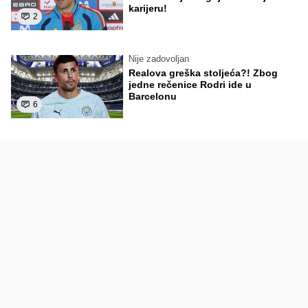
karijeru!
2
Nije zadovoljan
Realova greška stoljeća?! Zbog
jedne rečenice Rodri ide u
Barcelonu
6