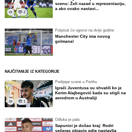
scenu: Želi nazad u reprezentaciju,
a ako ovako nastavi...
2
Potpisat će ugovor na dvije godine
Manchester City ima novog
golmana!
NAJČITANIJE IZ KATEGORIJE
Prelijepe scene u Perthu
Igrači Juventusa su shvatili ko je
Kerim Alajbegović kada su stigli na
aerodrom u Australiji
1
Odluka je pala
Sapunici je došao kraj: Rodri
večeras objavio gdje nastavlja