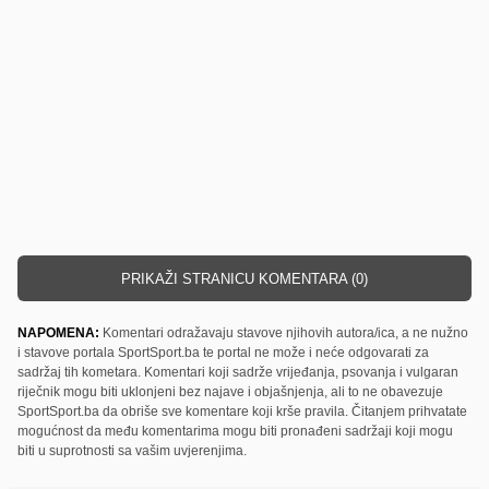
PRIKAŽI STRANICU KOMENTARA (0)
NAPOMENA:
Komentari odražavaju stavove njihovih autora/ica, a ne nužno
i stavove portala SportSport.ba te portal ne može i neće odgovarati za
sadržaj tih kometara. Komentari koji sadrže vrijeđanja, psovanja i vulgaran
riječnik mogu biti uklonjeni bez najave i objašnjenja, ali to ne obavezuje
SportSport.ba da obriše sve komentare koji krše pravila. Čitanjem prihvatate
mogućnost da među komentarima mogu biti pronađeni sadržaji koji mogu
biti u suprotnosti sa vašim uvjerenjima.