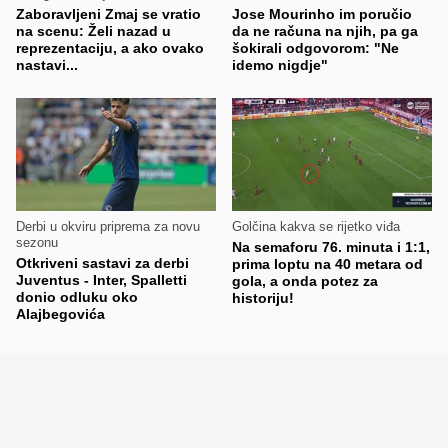
Zaboravljeni Zmaj se vratio
Jose Mourinho im poručio
na scenu: Želi nazad u
da ne računa na njih, pa ga
reprezentaciju, a ako ovako
šokirali odgovorom: "Ne
nastavi...
idemo nigdje"
Derbi u okviru priprema za novu
Golčina kakva se rijetko viđa
sezonu
Na semaforu 76. minuta i 1:1,
Otkriveni sastavi za derbi
prima loptu na 40 metara od
Juventus - Inter, Spalletti
gola, a onda potez za
donio odluku oko
historiju!
Alajbegovića