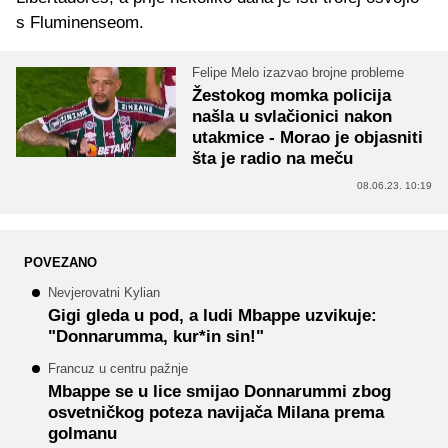
s Fluminenseom.
Felipe Melo izazvao brojne probleme
Žestokog momka policija
našla u svlačionici nakon
utakmice - Morao je objasniti
šta je radio na meču
08.06.23. 10:19
POVEZANO
Nevjerovatni Kylian
Gigi gleda u pod, a ludi Mbappe uzvikuje:
"Donnarumma, kur*in sin!"
Francuz u centru pažnje
Mbappe se u lice smijao Donnarummi zbog
osvetničkog poteza navijača Milana prema
golmanu