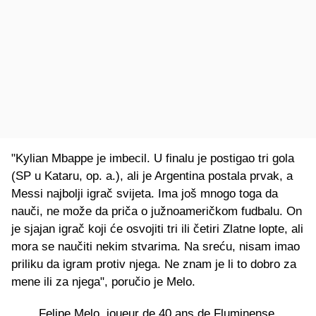
"Kylian Mbappe je imbecil. U finalu je postigao tri gola
(SP u Kataru, op. a.), ali je Argentina postala prvak, a
Messi najbolji igrač svijeta. Ima još mnogo toga da
nauči, ne može da priča o južnoameričkom fudbalu. On
je sjajan igrač koji će osvojiti tri ili četiri Zlatne lopte, ali
mora se naučiti nekim stvarima. Na sreću, nisam imao
priliku da igram protiv njega. Ne znam je li to dobro za
mene ili za njega", poručio je Melo.
Felipe Melo, joueur de 40 ans de Fluminense,