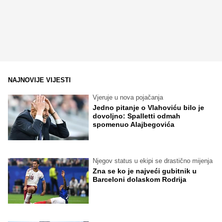
NAJNOVIJE VIJESTI
Vjeruje u nova pojačanja
Jedno pitanje o Vlahoviću bilo je
dovoljno: Spalletti odmah
spomenuo Alajbegovića
Njegov status u ekipi se drastično mijenja
Zna se ko je najveći gubitnik u
Barceloni dolaskom Rodrija