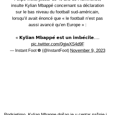
insulte Kylian Mbappé concernant sa déclaration
sur le bas niveau du football sud-américain,
lorsqu’il avait énoncé que « le football n’est pas
aussi avancé qu’en Europe » :
« 𝗞𝘆𝗹𝗶𝗮𝗻 𝗠𝗯𝗮𝗽𝗽𝗲́ 𝗲𝘀𝘁 𝘂𝗻 𝗶𝗺𝗯𝗲́𝗰𝗶𝗹𝗲.…
pic.twitter.com/0gjwXS4d9F
November 9, 2023
— Instant Foot ⚽️ (@lnstantFoot)
Podsjetimo, Kylian Mbappe došao je u centar pažnje i