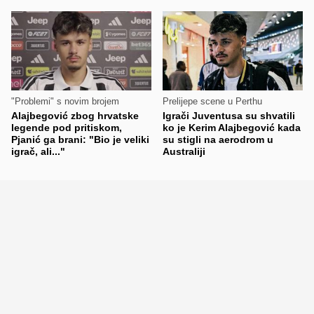
"Problemi" s novim brojem
Prelijepe scene u Perthu
Alajbegović zbog hrvatske
Igrači Juventusa su shvatili
legende pod pritiskom,
ko je Kerim Alajbegović kada
Pjanić ga brani: "Bio je veliki
su stigli na aerodrom u
igrač, ali..."
Australiji