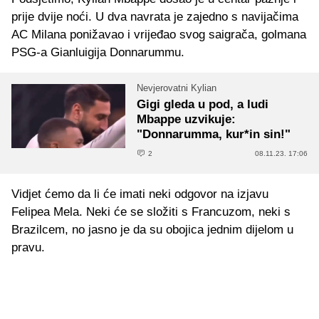
prije dvije noći. U dva navrata je zajedno s navijačima
AC Milana ponižavao i vrijeđao svog saigrača, golmana
PSG-a Gianluigija Donnarummu.
Nevjerovatni Kylian
Gigi gleda u pod, a ludi
Mbappe uzvikuje:
"Donnarumma, kur*in sin!"
2
08.11.23. 17:06
Vidjet ćemo da li će imati neki odgovor na izjavu
Felipea Mela. Neki će se složiti s Francuzom, neki s
Brazilcem, no jasno je da su obojica jednim dijelom u
pravu.