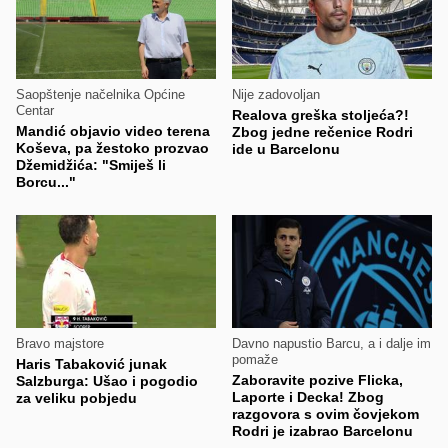
Saopštenje načelnika Općine
Nije zadovoljan
Centar
Realova greška stoljeća?!
Mandić objavio video terena
Zbog jedne rečenice Rodri
Koševa, pa žestoko prozvao
ide u Barcelonu
Džemidžića: "Smiješ li
Borcu..."
Bravo majstore
Davno napustio Barcu, a i dalje im
pomaže
Haris Tabaković junak
Zaboravite pozive Flicka,
Salzburga: Ušao i pogodio
Laporte i Decka! Zbog
za veliku pobjedu
razgovora s ovim čovjekom
Rodri je izabrao Barcelonu