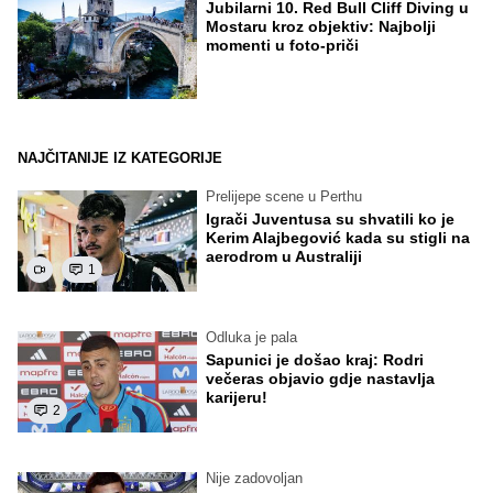
Jubilarni 10. Red Bull Cliff Diving u
Mostaru kroz objektiv: Najbolji
momenti u foto-priči
NAJČITANIJE IZ KATEGORIJE
Prelijepe scene u Perthu
Igrači Juventusa su shvatili ko je
Kerim Alajbegović kada su stigli na
aerodrom u Australiji
1
Odluka je pala
Sapunici je došao kraj: Rodri
večeras objavio gdje nastavlja
karijeru!
2
Nije zadovoljan