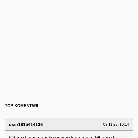
TOP KOMENTARI
user1615414136
09.11.23. 16:14
Citam danas pariske novine kazu nece Mbape da