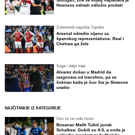
Hoeness odmah odlučio prodati
Zubimendi napušta Topnike
Arsenal odredio cijenu za
španskog reprezentativca: Real i
Chelsea ga žele
Saga i dalje traje
Alvarez došao u Madrid da
razgovara od transferu, pa se
šokirao kada je čuo šta je Simeone
uradio
NAJČITANIJE IZ KATEGORIJE
Ovo se ne viđa često
Bosanac Malik Tubić junak
Schalkea: Gubili su 4:0, a onda je
uslijedio preokret za fudbalske