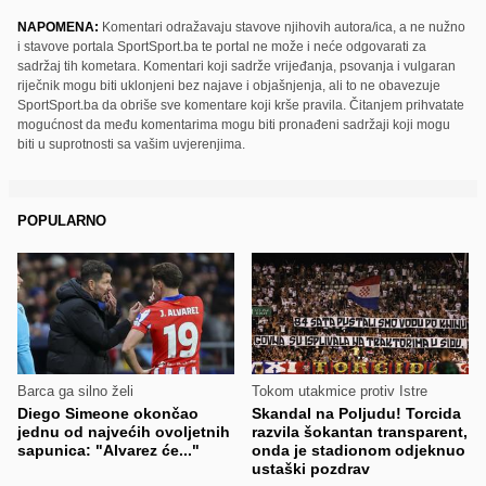
NAPOMENA:
Komentari odražavaju stavove njihovih autora/ica, a ne nužno
i stavove portala SportSport.ba te portal ne može i neće odgovarati za
sadržaj tih kometara. Komentari koji sadrže vrijeđanja, psovanja i vulgaran
riječnik mogu biti uklonjeni bez najave i objašnjenja, ali to ne obavezuje
SportSport.ba da obriše sve komentare koji krše pravila. Čitanjem prihvatate
mogućnost da među komentarima mogu biti pronađeni sadržaji koji mogu
biti u suprotnosti sa vašim uvjerenjima.
POPULARNO
Barca ga silno želi
Tokom utakmice protiv Istre
Diego Simeone okončao
Skandal na Poljudu! Torcida
jednu od najvećih ovoljetnih
razvila šokantan transparent,
sapunica: "Alvarez će..."
onda je stadionom odjeknuo
ustaški pozdrav