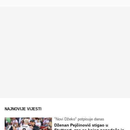
NAJNOVIJE VIJESTI
"Novi Džeko" potpisuje danas
Dženan Pejčinović stigao u
Stuttgart, zna se kojeg napadača je