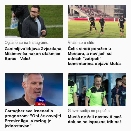
Oglasio se na Instagramu
Vratili se u elitu
Zanimljiva objava Zvjezdana
Čelik sinoć poražen u
Misimovića nakon utakmice
Mostaru, a navijači su
Borac - Velež
odmah "zatrpali"
komentarima objavu kluba
Carragher sve iznenadio
Glavni sudija ne popušta
prognozom: "Oni će osvojiti
Musić ne želi nastaviti meč
Premier ligu, a razlog je
dok se ne isprazne tribine!
jednostavan"