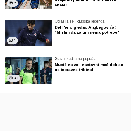
2
anale!
Oglasila se i klupska legenda
Del Piero gledao Alajbegovića:
"Mislim da za tim nema potrebe"
1
Glavni sudija ne popušta
Musić ne želi nastaviti meč dok se
ne isprazne tribine!
31