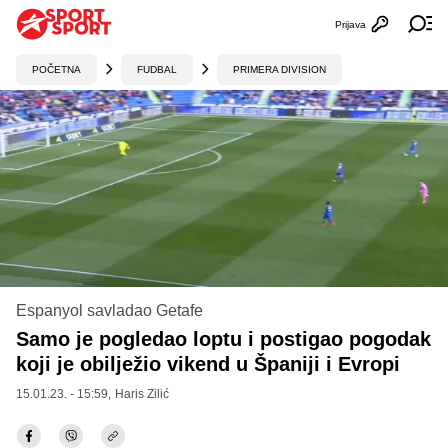
Prijava
Otvori profi
Ot
POČETNA
FUDBAL
PRIMERA DIVISION
Espanyol savladao Getafe
Samo je pogledao loptu i postigao pogodak
koji je obilježio vikend u Španiji i Evropi
15.01.23. - 15:59,
Haris Zilić