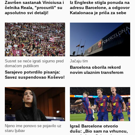
Završen sastanak Viniciusa i
Iz Engleske stigla ponuda na
čelnika Reala, "procurili" su
adresu Barcelone, a odgovor
apsolutno svi detalji!
Katalonaca je priča za sebe
Susret se neće igrati sigurno pred
Jačaju tim
domaćom publikom
Barcelona oborila rekord
Sarajevo potvrdilo pisanja:
novim ulaznim transferom
Savez suspendovao Koševo!
Njeno ime ponovo se pojavilo uz
Igrač Barcelone otvorio
staru ljubav
dušu: „Bio sam na vrhuncu,