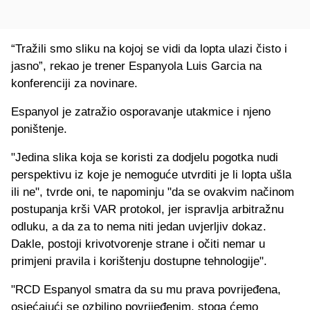
“Tražili smo sliku na kojoj se vidi da lopta ulazi čisto i
jasno”, rekao je trener Espanyola Luis Garcia na
konferenciji za novinare.
Espanyol je zatražio osporavanje utakmice i njeno
poništenje.
"Jedina slika koja se koristi za dodjelu pogotka nudi
perspektivu iz koje je nemoguće utvrditi je li lopta ušla
ili ne", tvrde oni, te napominju "da se ovakvim načinom
postupanja krši VAR protokol, jer ispravlja arbitražnu
odluku, a da za to nema niti jedan uvjerljiv dokaz.
Dakle, postoji krivotvorenje strane i očiti nemar u
primjeni pravila i korištenju dostupne tehnologije".
"RCD Espanyol smatra da su mu prava povrijeđena,
osjećajući se ozbiljno povrijeđenim, stoga ćemo