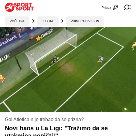
Prijava
Otvori profi
Ot
POČETNA
FUDBAL
PRIMERA DIVISION
Gol Atletica nije trebao da se prizna?
Novi haos u La Ligi: "Tražimo da se
utakmica poništi!"