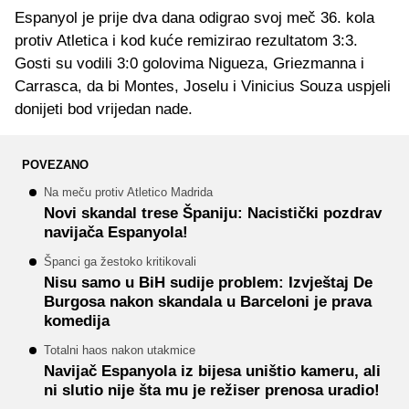
Espanyol je prije dva dana odigrao svoj meč 36. kola
protiv Atletica i kod kuće remizirao rezultatom 3:3.
Gosti su vodili 3:0 golovima Nigueza, Griezmanna i
Carrasca, da bi Montes, Joselu i Vinicius Souza uspjeli
donijeti bod vrijedan nade.
POVEZANO
Na meču protiv Atletico Madrida
Novi skandal trese Španiju: Nacistički pozdrav
navijača Espanyola!
Španci ga žestoko kritikovali
Nisu samo u BiH sudije problem: Izvještaj De
Burgosa nakon skandala u Barceloni je prava
komedija
Totalni haos nakon utakmice
Navijač Espanyola iz bijesa uništio kameru, ali
ni slutio nije šta mu je režiser prenosa uradio!