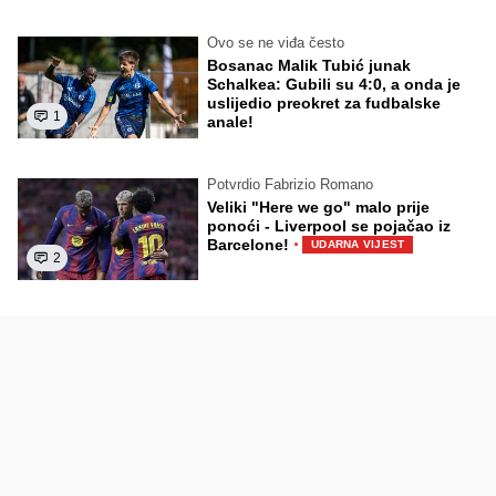
Ovo se ne viđa često
Bosanac Malik Tubić junak
Schalkea: Gubili su 4:0, a onda je
uslijedio preokret za fudbalske
1
anale!
Potvrdio Fabrizio Romano
Veliki "Here we go" malo prije
ponoći - Liverpool se pojačao iz
·
Barcelone!
UDARNA VIJEST
2