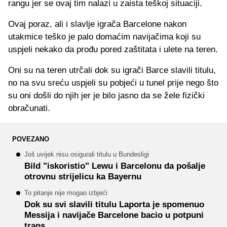
rangu jer se ovaj tim nalazi u zaista teškoj situaciji.
Ovaj poraz, ali i slavlje igrača Barcelone nakon
utakmice teško je palo domaćim navijačima koji su
uspjeli nekako da prođu pored zaštitata i ulete na teren.
Oni su na teren utrčali dok su igrači Barce slavili titulu,
no na svu sreću uspjeli su pobjeći u tunel prije nego što
su oni došli do njih jer je bilo jasno da se žele fizički
obračunati.
POVEZANO
Još uvijek nisu osigurali titulu u Bundesligi
Bild "iskoristio" Lewu i Barcelonu da pošalje
otrovnu strijelicu ka Bayernu
To pitanje nije mogao izbjeći
Dok su svi slavili titulu Laporta je spomenuo
Messija i navijače Barcelone bacio u potpuni
trans