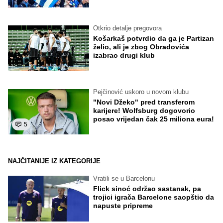
Otkrio detalje pregovora
Košarkaš potvrdio da ga je Partizan
želio, ali je zbog Obradovića
izabrao drugi klub
Pejčinović uskoro u novom klubu
"Novi Džeko" pred transferom
karijere! Wolfsburg dogovorio
posao vrijedan čak 25 miliona eura!
5
NAJČITANIJE IZ KATEGORIJE
Vratili se u Barcelonu
Flick sinoć održao sastanak, pa
trojici igrača Barcelone saopštio da
napuste pripreme