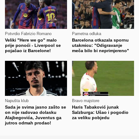
Potvrdio Fabrizio Romano
Pametna odluka
Veliki "Here we go" malo
Barcelona otkazala spornu
prije ponoći - Liverpool se
utakmicu: "Odigravanje
pojačao iz Barcelone!
meča bilo bi neprimjereno"
Napušta klub
Bravo majstore
Sada je svima jasno zašto se
Haris Tabaković junak
on nije radovao dolasku
Salzburga: Ušao i pogodio
Alajbegovića, Juventus ga
za veliku pobjedu
jutros odmah prodao!