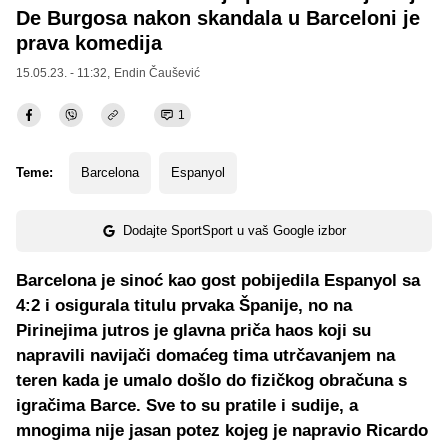
De Burgosa nakon skandala u Barceloni je
prava komedija
15.05.23. - 11:32,
Endin Čaušević
1
Teme:
Barcelona
Espanyol
Dodajte SportSport u vaš Google izbor
Barcelona je sinoć kao gost pobijedila Espanyol sa
4:2 i osigurala titulu prvaka Španije, no na
Pirinejima jutros je glavna priča haos koji su
napravili navijači domaćeg tima utrčavanjem na
teren kada je umalo došlo do fizičkog obračuna s
igračima Barce. Sve to su pratile i sudije, a
mnogima nije jasan potez kojeg je napravio Ricardo