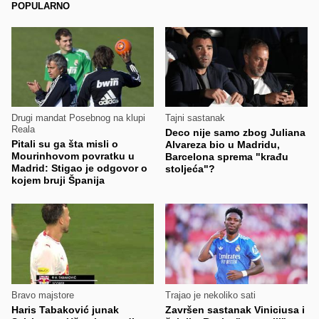
POPULARNO
Drugi mandat Posebnog na klupi
Tajni sastanak
Reala
Deco nije samo zbog Juliana
Pitali su ga šta misli o
Alvareza bio u Madridu,
Mourinhovom povratku u
Barcelona sprema "krađu
Madrid: Stigao je odgovor o
stoljeća"?
kojem bruji Španija
Bravo majstore
Trajao je nekoliko sati
Haris Tabaković junak
Završen sastanak Viniciusa i