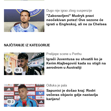
Dugo nije igrao zbog suspenzije
"Zaboravljeni" Mudryk pravi
neočekivan potez! Ove sezone će
igrati u Engleskoj, ali ne za Chelsea
NAJČITANIJE IZ KATEGORIJE
Prelijepe scene u Perthu
Igrači Juventusa su shvatili ko je
Kerim Alajbegović kada su stigli na
aerodrom u Australiji
1
Odluka je pala
Sapunici je došao kraj: Rodri
večeras objavio gdje nastavlja
karijeru!
2