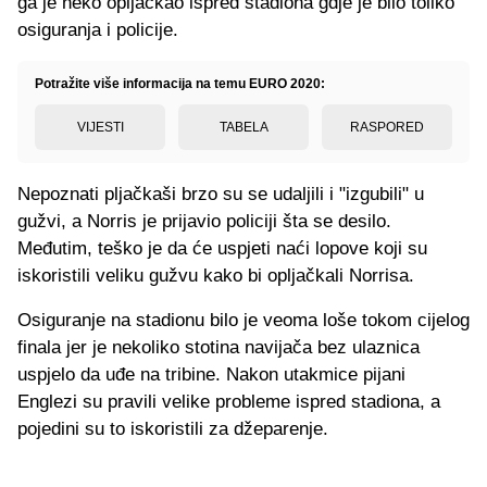
ga je neko opljačkao ispred stadiona gdje je bilo toliko
osiguranja i policije.
Potražite više informacija na temu EURO 2020:
VIJESTI
TABELA
RASPORED
Nepoznati pljačkaši brzo su se udaljili i "izgubili" u
gužvi, a Norris je prijavio policiji šta se desilo.
Međutim, teško je da će uspjeti naći lopove koji su
iskoristili veliku gužvu kako bi opljačkali Norrisa.
Osiguranje na stadionu bilo je veoma loše tokom cijelog
finala jer je nekoliko stotina navijača bez ulaznica
uspjelo da uđe na tribine. Nakon utakmice pijani
Englezi su pravili velike probleme ispred stadiona, a
pojedini su to iskoristili za džeparenje.