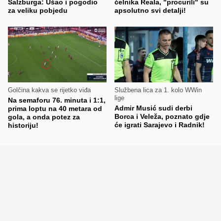
Salzburga: Ušao i pogodio
čelnika Reala, "procurili" su
za veliku pobjedu
apsolutno svi detalji!
Golčina kakva se rijetko viđa
Službena lica za 1. kolo WWin
lige
Na semaforu 76. minuta i 1:1,
Admir Musić sudi derbi
prima loptu na 40 metara od
Borca i Veleža, poznato gdje
gola, a onda potez za
će igrati Sarajevo i Radnik!
historiju!