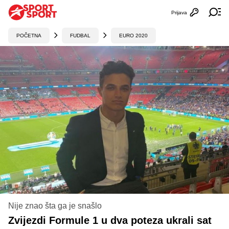
Prijava
Otvori profi
Ot
POČETNA
FUDBAL
EURO 2020
Nije znao šta ga je snašlo
Zvijezdi Formule 1 u dva poteza ukrali sat