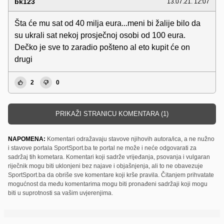
bk123
13.07.21. 12:07
Šta će mu sat od 40 milja eura...meni bi žalije bilo da
su ukrali sat nekoj prosječnoj osobi od 100 eura.
Dečko je sve to zaradio pošteno al eto kupit će on
drugi
2
0
PRIKAŽI STRANICU KOMENTARA (1)
NAPOMENA:
Komentari odražavaju stavove njihovih autora/ica, a ne nužno
i stavove portala SportSport.ba te portal ne može i neće odgovarati za
sadržaj tih kometara. Komentari koji sadrže vrijeđanja, psovanja i vulgaran
riječnik mogu biti uklonjeni bez najave i objašnjenja, ali to ne obavezuje
SportSport.ba da obriše sve komentare koji krše pravila. Čitanjem prihvatate
mogućnost da među komentarima mogu biti pronađeni sadržaji koji mogu
biti u suprotnosti sa vašim uvjerenjima.