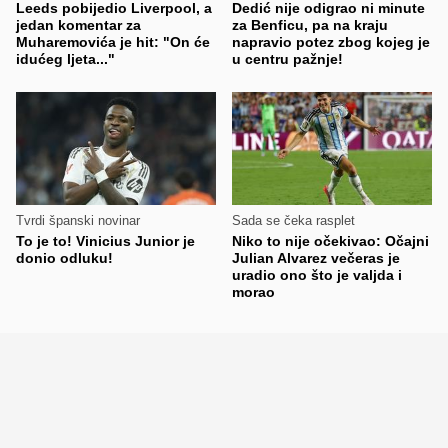
Leeds pobijedio Liverpool, a
Dedić nije odigrao ni minute
jedan komentar za
za Benficu, pa na kraju
Muharemovića je hit: "On će
napravio potez zbog kojeg je
idućeg ljeta..."
u centru pažnje!
Tvrdi španski novinar
Sada se čeka rasplet
To je to! Vinicius Junior je
Niko to nije očekivao: Očajni
donio odluku!
Julian Alvarez večeras je
uradio ono što je valjda i
morao