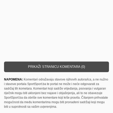
PRIKAŽI STRANICU KOMENTARA (0)
NAPOMENA:
Komentari odražavaju stavove njihovih autora/ica, a ne nužno
i stavove portala SportSport.ba te portal ne može i neće odgovarati za
sadržaj tih kometara. Komentari koji sadrže vrijeđanja, psovanja i vulgaran
riječnik mogu biti uklonjeni bez najave i objašnjenja, ali to ne obavezuje
SportSport.ba da obriše sve komentare koji krše pravila. Čitanjem prihvatate
mogućnost da među komentarima mogu biti pronađeni sadržaji koji mogu
biti u suprotnosti sa vašim uvjerenjima.