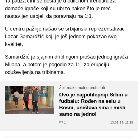
Ta pauza čini se došla je u odličnom trenutku za
domaće igrače koji su ubrzo nakon što je meč
nastavljen uspjeli da poravnaju na 1:1.
U centru pažnje našao se srbijanski reprezentativac
Lazar Samardžić koji je još jednom pokazao svoj
kvalitet.
Samardžić je sjajnim driblingom prošao jednog igrača
Milana, a potom je pogodio za 1:1 za erupciju
oduševljenja na tribinama.
Želi maksimalno profitirati
Ovo je najpohlepniji Srbin u
fudbalu: Rođen na selu u
Bosni, uništava sina i misli
samo na jedno!
1
13.01.24. 11:28