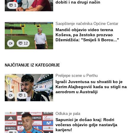
dobiti i na drugi način
1
Saopštenje načelnika Općine Centar
Mandić objavio video terena
Koševa, pa žestoko prozvao
Džemidžića: "Smiješ li Borcu..."
12
NAJČITANIJE IZ KATEGORIJE
Prelijepe scene u Perthu
Igrači Juventusa su shvatili ko je
Kerim Alajbegović kada su stigli na
aerodrom u Australiji
1
Odluka je pala
Sapunici je došao kraj: Rodri
večeras objavio gdje nastavlja
karijeru!