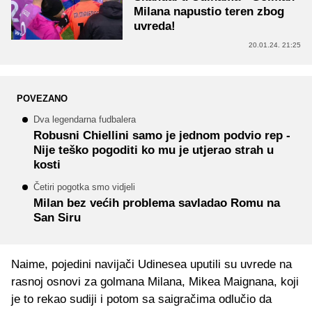
Milana napustio teren zbog
uvreda!
20.01.24. 21:25
POVEZANO
Dva legendarna fudbalera
Robusni Chiellini samo je jednom podvio rep -
Nije teško pogoditi ko mu je utjerao strah u
kosti
Četiri pogotka smo vidjeli
Milan bez većih problema savladao Romu na
San Siru
Naime, pojedini navijači Udinesea uputili su uvrede na
rasnoj osnovi za golmana Milana, Mikea Maignana, koji
je to rekao sudiji i potom sa saigračima odlučio da