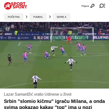
Prijava
Otvori profi
Ot
POČETNA
FUDBAL
SERIE A
Lazar Samardžić vratio Udinese u život
Srbin "slomio kičmu" igraču Milana, a onda
svima pokazao kakav "top" ima u nozi