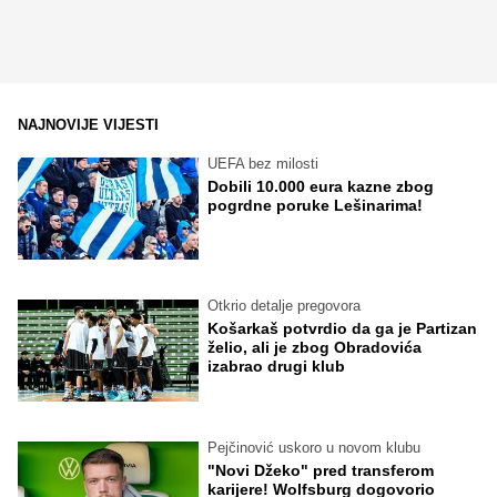
NAJNOVIJE VIJESTI
UEFA bez milosti
Dobili 10.000 eura kazne zbog
pogrdne poruke Lešinarima!
Otkrio detalje pregovora
Košarkaš potvrdio da ga je Partizan
želio, ali je zbog Obradovića
izabrao drugi klub
Pejčinović uskoro u novom klubu
"Novi Džeko" pred transferom
karijere! Wolfsburg dogovorio