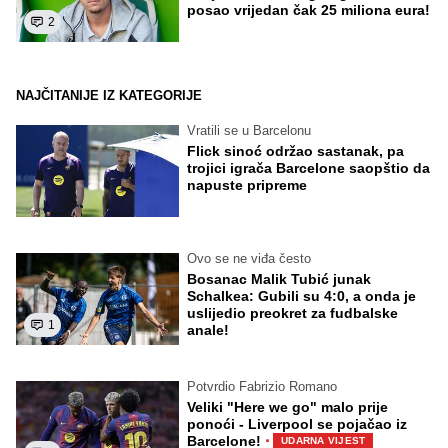
posao vrijedan čak 25 miliona eura!
2
NAJČITANIJE IZ KATEGORIJE
Vratili se u Barcelonu
Flick sinoć održao sastanak, pa
trojici igrača Barcelone saopštio da
napuste pripreme
Ovo se ne viđa često
Bosanac Malik Tubić junak
Schalkea: Gubili su 4:0, a onda je
uslijedio preokret za fudbalske
1
anale!
Potvrdio Fabrizio Romano
Veliki "Here we go" malo prije
ponoći - Liverpool se pojačao iz
·
Barcelone!
UDARNA VIJEST