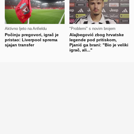
Aktivno ljeto na Anfieldu
"Problemi" s novim brojem
Počinju pregovori, igrač je
Alajbegović zbog hrvatske
pristao: Liverpool sprema
legende pod pritiskom,
sjajan transfer
Pjanić ga brani: "Bio je veliki
igrač, ali..."