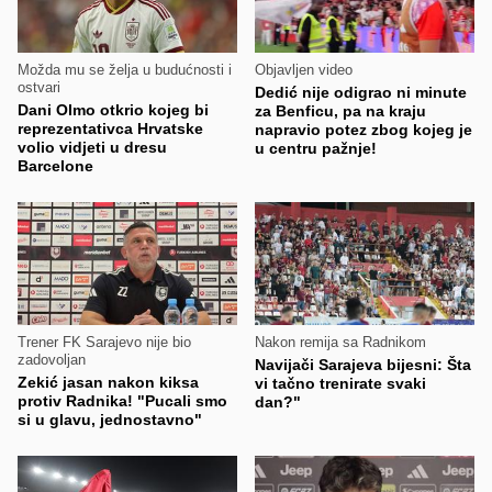
Možda mu se želja u budućnosti i
Objavljen video
ostvari
Dedić nije odigrao ni minute
Dani Olmo otkrio kojeg bi
za Benficu, pa na kraju
reprezentativca Hrvatske
napravio potez zbog kojeg je
volio vidjeti u dresu
u centru pažnje!
Barcelone
Trener FK Sarajevo nije bio
Nakon remija sa Radnikom
zadovoljan
Navijači Sarajeva bijesni: Šta
Zekić jasan nakon kiksa
vi tačno trenirate svaki
protiv Radnika! "Pucali smo
dan?"
si u glavu, jednostavno"