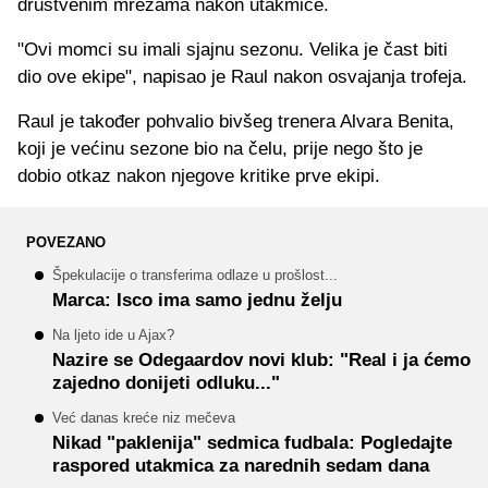
društvenim mrežama nakon utakmice.
"Ovi momci su imali sjajnu sezonu. Velika je čast biti
dio ove ekipe", napisao je Raul nakon osvajanja trofeja.
Raul je također pohvalio bivšeg trenera Alvara Benita,
koji je većinu sezone bio na čelu, prije nego što je
dobio otkaz nakon njegove kritike prve ekipi.
POVEZANO
Špekulacije o transferima odlaze u prošlost...
Marca: Isco ima samo jednu želju
Na ljeto ide u Ajax?
Nazire se Odegaardov novi klub: "Real i ja ćemo
zajedno donijeti odluku..."
Već danas kreće niz mečeva
Nikad "paklenija" sedmica fudbala: Pogledajte
raspored utakmica za narednih sedam dana