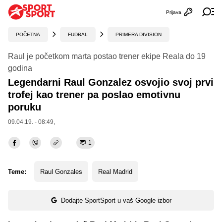
Prijava
Otvori profi
Ot
POČETNA
FUDBAL
PRIMERA DIVISION
Raul je početkom marta postao trener ekipe Reala do 19
godina
Legendarni Raul Gonzalez osvojio svoj prvi
trofej kao trener pa poslao emotivnu
poruku
09.04.19. - 08:49,
1
Teme:
Raul Gonzales
Real Madrid
Dodajte SportSport u vaš Google izbor