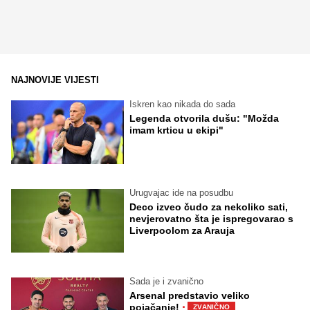
NAJNOVIJE VIJESTI
Iskren kao nikada do sada
Legenda otvorila dušu: "Možda
imam krticu u ekipi"
Urugvajac ide na posudbu
Deco izveo čudo za nekoliko sati,
nevjerovatno šta je ispregovarao s
Liverpoolom za Arauja
Sada je i zvanično
Arsenal predstavio veliko
·
pojačanje!
ZVANIČNO