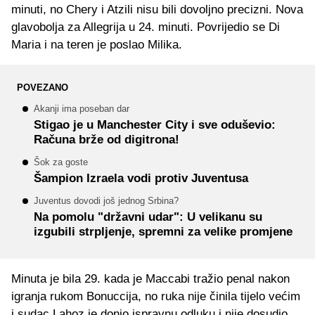
minuti, no Chery i Atzili nisu bili dovoljno precizni. Nova
glavobolja za Allegrija u 24. minuti. Povrijedio se Di
Maria i na teren je poslao Milika.
POVEZANO
Akanji ima poseban dar
Stigao je u Manchester City i sve oduševio:
Računa brže od digitrona!
Šok za goste
Šampion Izraela vodi protiv Juventusa
Juventus dovodi još jednog Srbina?
Na pomolu "državni udar": U velikanu su
izgubili strpljenje, spremni za velike promjene
Minuta je bila 29. kada je Maccabi tražio penal nakon
igranja rukom Bonuccija, no ruka nije činila tijelo većim
i sudac Lahoz je donio ispravnu odluku i nije dosudio