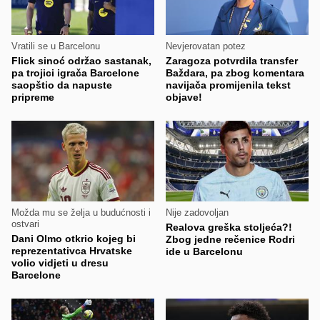
Vratili se u Barcelonu
Nevjerovatan potez
Flick sinoć održao sastanak,
Zaragoza potvrdila transfer
pa trojici igrača Barcelone
Baždara, pa zbog komentara
saopštio da napuste
navijača promijenila tekst
pripreme
objave!
Možda mu se želja u budućnosti i
Nije zadovoljan
ostvari
Realova greška stoljeća?!
Dani Olmo otkrio kojeg bi
Zbog jedne rečenice Rodri
reprezentativca Hrvatske
ide u Barcelonu
volio vidjeti u dresu
Barcelone