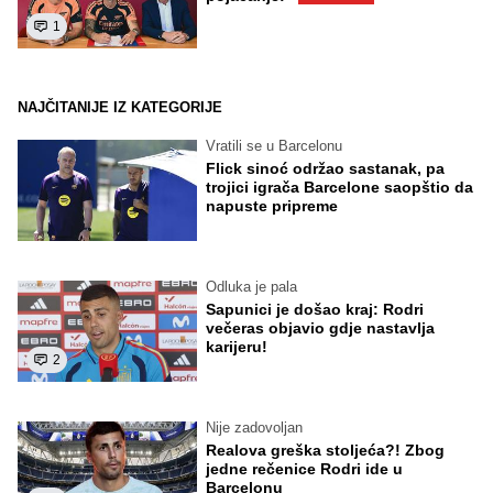
1
NAJČITANIJE IZ KATEGORIJE
Vratili se u Barcelonu
Flick sinoć održao sastanak, pa
trojici igrača Barcelone saopštio da
napuste pripreme
Odluka je pala
Sapunici je došao kraj: Rodri
večeras objavio gdje nastavlja
karijeru!
2
Nije zadovoljan
Realova greška stoljeća?! Zbog
jedne rečenice Rodri ide u
Barcelonu