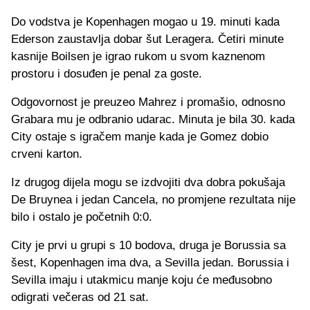
Do vodstva je Kopenhagen mogao u 19. minuti kada
Ederson zaustavlja dobar šut Leragera. Četiri minute
kasnije Boilsen je igrao rukom u svom kaznenom
prostoru i dosuđen je penal za goste.
Odgovornost je preuzeo Mahrez i promašio, odnosno
Grabara mu je odbranio udarac. Minuta je bila 30. kada
City ostaje s igračem manje kada je Gomez dobio
crveni karton.
Iz drugog dijela mogu se izdvojiti dva dobra pokušaja
De Bruynea i jedan Cancela, no promjene rezultata nije
bilo i ostalo je početnih 0:0.
City je prvi u grupi s 10 bodova, druga je Borussia sa
šest, Kopenhagen ima dva, a Sevilla jedan. Borussia i
Sevilla imaju i utakmicu manje koju će međusobno
odigrati večeras od 21 sat.