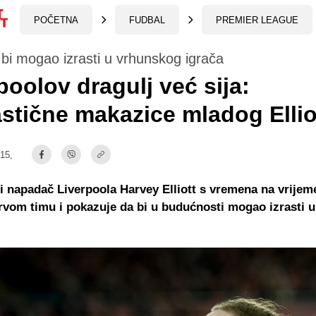
POČETNA
FUDBAL
PREMIER LEAGUE
 bi mogao izrasti u vrhunskog igrača
poolov dragulj već sija:
stične makazice mladog Ellio
:15,
ni napadač Liverpoola Harvey Elliott s vremena na vrijem
prvom timu i pokazuje da bi u budućnosti mogao izrasti u