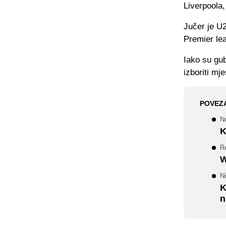
Liverpoola,
Jučer je U
Premier lea
Iako su gub
izboriti mj
POVEZ
N
K
Re
W
Ni
K
n