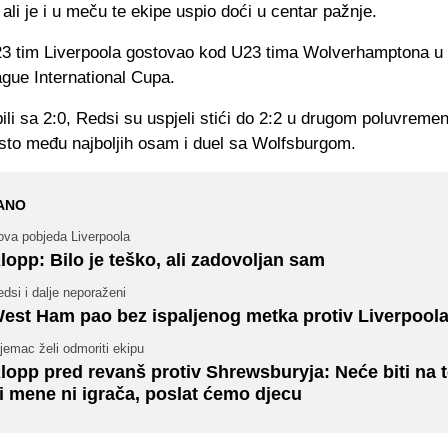
 ali je i u meču te ekipe uspio doći u centar pažnje.
23 tim Liverpoola gostovao kod U23 tima Wolverhamptona u 
gue International Cupa.
ili sa 2:0, Redsi su uspjeli stići do 2:2 u drugom poluvremen
esto među najboljih osam i duel sa Wolfsburgom.
ANO
ova pobjeda Liverpoola
lopp: Bilo je teško, ali zadovoljan sam
dsi i dalje neporaženi
est Ham pao bez ispaljenog metka protiv Liverpool
jemac želi odmoriti ekipu
lopp pred revanš protiv Shrewsburyja: Neće biti na 
i mene ni igrača, poslat ćemo djecu