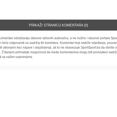
PRIKAŽI STRANICU KOMENTARA (0)
omentari odražavaju stavove njihovih autora/ica, a ne nužno i stavove portala Spor
i neće odgovarati za sadržaj tih kometara. Komentari koji sadrže vrijeđanja, psovan
iti uklonjeni bez najave i objašnjenja, ali to ne obavezuje SportSport.ba da obriše
la. Čitanjem prihvatate mogućnost da među komentarima mogu biti pronađeni sadrža
ti sa vašim uvjerenjima.