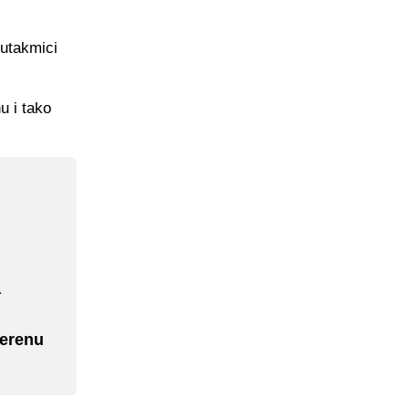
utakmici
u i tako
a
terenu