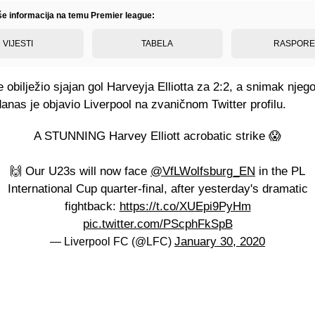
iše informacija na temu Premier league:
VIJESTI
TABELA
RASPOR
 obilježio sjajan gol Harveyja Elliotta za 2:2, a snimak njeg
nas je objavio Liverpool na zvaničnom Twitter profilu.
A STUNNING Harvey Elliott acrobatic strike 😱
🙌 Our U23s will now face
@VfLWolfsburg_EN
in the PL
International Cup quarter-final, after yesterday's dramatic
fightback:
https://t.co/XUEpi9PyHm
pic.twitter.com/PScphFkSpB
January 30, 2020
— Liverpool FC (@LFC)