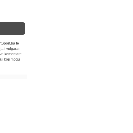
tSport.ba te
ja i vulgaran
 sve komentare
ji koji mogu