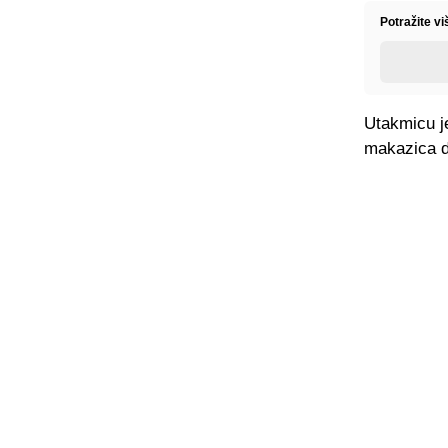
Potražite v
Utakmicu je
makazica da