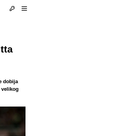
Otvori profil
Otvori meni
tta
e dobija
 velikog