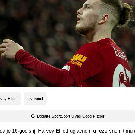
vey Elliott
Liverpool
Dodajte SportSport u vaš Google izbor
da je 16-godišnji Harvey Elliott uglavnom u rezervnom timu