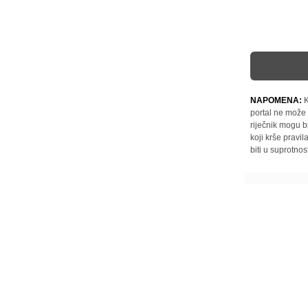
NAPOMENA:
K
portal ne može 
riječnik mogu b
koji krše pravi
biti u suprotnos