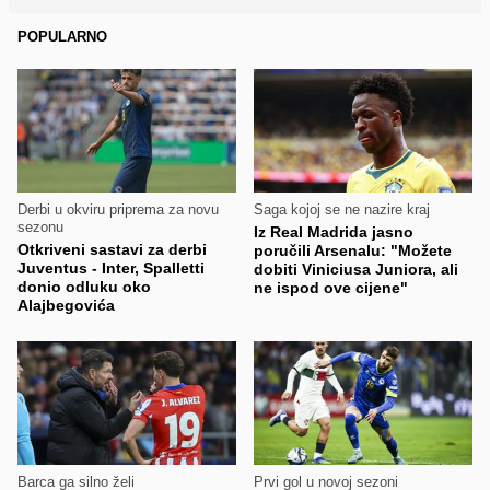
POPULARNO
Derbi u okviru priprema za novu
Saga kojoj se ne nazire kraj
sezonu
Iz Real Madrida jasno
Otkriveni sastavi za derbi
poručili Arsenalu: "Možete
Juventus - Inter, Spalletti
dobiti Viniciusa Juniora, ali
donio odluku oko
ne ispod ove cijene"
Alajbegovića
Barca ga silno želi
Prvi gol u novoj sezoni