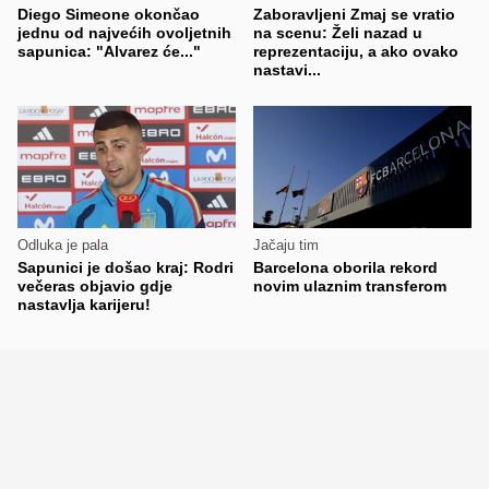
Diego Simeone okončao
Zaboravljeni Zmaj se vratio
jednu od najvećih ovoljetnih
na scenu: Želi nazad u
sapunica: "Alvarez će..."
reprezentaciju, a ako ovako
nastavi...
Odluka je pala
Jačaju tim
Sapunici je došao kraj: Rodri
Barcelona oborila rekord
večeras objavio gdje
novim ulaznim transferom
nastavlja karijeru!