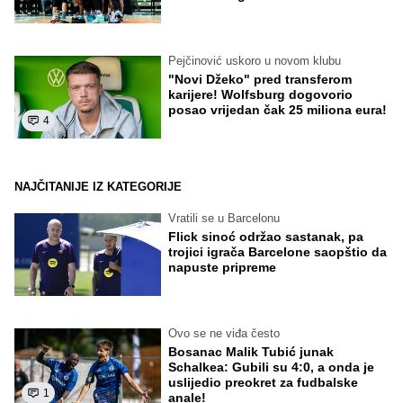
Pejčinović uskoro u novom klubu
"Novi Džeko" pred transferom
karijere! Wolfsburg dogovorio
posao vrijedan čak 25 miliona eura!
4
NAJČITANIJE IZ KATEGORIJE
Vratili se u Barcelonu
Flick sinoć održao sastanak, pa
trojici igrača Barcelone saopštio da
napuste pripreme
Ovo se ne viđa često
Bosanac Malik Tubić junak
Schalkea: Gubili su 4:0, a onda je
uslijedio preokret za fudbalske
1
anale!