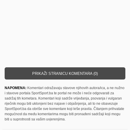
PRIKAŽI STRANICU KOMENTARA (0)
NAPOMENA:
Komentari odražavaju stavove njihovih autora/ica, a ne nužno
i stavove portala SportSport.ba te portal ne može i neće odgovarati za
sadržaj tih kometara. Komentari koji sadrže vrijeđanja, psovanja i vulgaran
riječnik mogu biti uklonjeni bez najave i objašnjenja, ali to ne obavezuje
SportSport.ba da obriše sve komentare koji krše pravila. Čitanjem prihvatate
mogućnost da među komentarima mogu biti pronađeni sadržaji koji mogu
biti u suprotnosti sa vašim uvjerenjima.