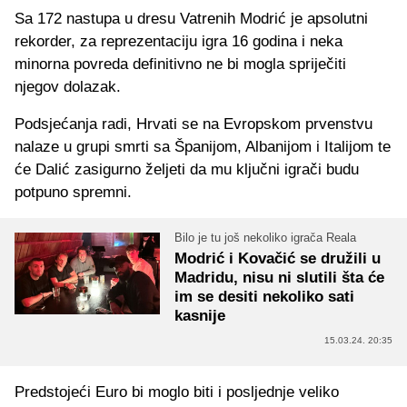
Sa 172 nastupa u dresu Vatrenih Modrić je apsolutni
rekorder, za reprezentaciju igra 16 godina i neka
minorna povreda definitivno ne bi mogla spriječiti
njegov dolazak.
Podsjećanja radi, Hrvati se na Evropskom prvenstvu
nalaze u grupi smrti sa Španijom, Albanijom i Italijom te
će Dalić zasigurno željeti da mu ključni igrači budu
potpuno spremni.
Bilo je tu još nekoliko igrača Reala
Modrić i Kovačić se družili u
Madridu, nisu ni slutili šta će
im se desiti nekoliko sati
kasnije
15.03.24. 20:35
Predstojeći Euro bi moglo biti i posljednje veliko