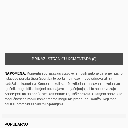
PRIKAŽI STRANICU KOMENTARA (0)
NAPOMENA:
Komentari odražavaju stavove njihovih autora/ica, a ne nužno
i stavove portala SportSport.ba te portal ne može i neće odgovarati za
sadržaj tih kometara. Komentari koji sadrže vrijeđanja, psovanja i vulgaran
riječnik mogu biti uklonjeni bez najave i objašnjenja, ali to ne obavezuje
SportSport.ba da obriše sve komentare koji krše pravila. Čitanjem prihvatate
mogućnost da među komentarima mogu biti pronađeni sadržaji koji mogu
biti u suprotnosti sa vašim uvjerenjima.
POPULARNO