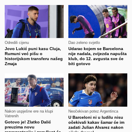
Odredili cijenu
Dao zeleno svjetlo
Jovo Lukić puni kasu Cluja,
Udarac kojem se Barcelona
Rumuni već pišu o
nije nadala, zvijezda napušta
historijskom transferu našeg
klub, do 12. avgusta sve će
Zmaja
biti gotovo
Nakon uspješne ere na klupi
Neočekivan potez Argentinca
Vatrenih
U Barceloni ni u ludilu nisu
Gotovo je! Zlatko Dalić
očekivali kakav šamar će im
preuzima novu
zadati Julian Alvarez nakon
reprezentaciju i zarađivat će