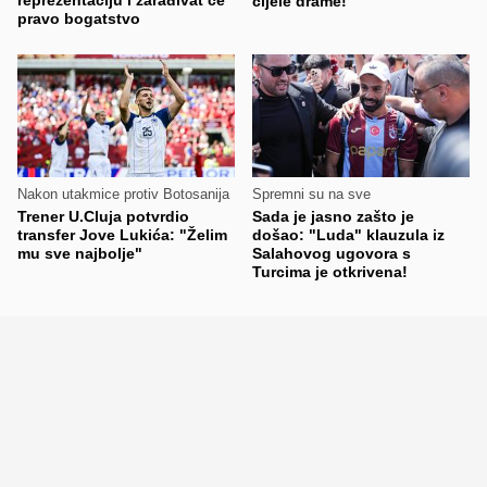
cijele drame!
pravo bogatstvo
Nakon utakmice protiv Botosanija
Spremni su na sve
Trener U.Cluja potvrdio
Sada je jasno zašto je
transfer Jove Lukića: "Želim
došao: "Luda" klauzula iz
mu sve najbolje"
Salahovog ugovora s
Turcima je otkrivena!