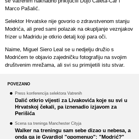
se Vatrenim naknadno priključili Dujo Ćaleta-Car i
Marco Pašalić.
Selektor Hrvatske nije govorio o zdravstvenom stanju
Modrića, ali pred sami polazak na okupljanje veznjakov
frizer u Madridu je otkrio detalj koji para oči.
Naime, Miguel Siero Leal se u nedjelju družio s
Modrićem te objavio zajedničku fotografiju na svojim
društvenim mrežama, ali svi su primijetili istu stvar.
POVEZANO
Press konferencija selektora Vatrenih
Dalić otkrio vijesti za Livakovića koje su svi u
Hrvatskoj čekali, pa iznenadio izjavom za
Perišića
Scena sa treninga Manchester Cityja
Walker na treningu sam sebe dizao u nebesa, a
onda ga je Gvardiol "opomenuo": "Modrić?"