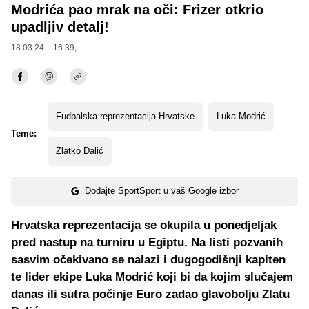
Modrića pao mrak na oči: Frizer otkrio
upadljiv detalj!
18.03.24. - 16:39,
Fudbalska reprezentacija Hrvatske
Luka Modrić
Teme:
Zlatko Dalić
Dodajte SportSport u vaš Google izbor
Hrvatska reprezentacija se okupila u ponedjeljak
pred nastup na turniru u Egiptu. Na listi pozvanih
sasvim očekivano se nalazi i dugogodišnji kapiten
te lider ekipe Luka Modrić koji bi da kojim slučajem
danas ili sutra počinje Euro zadao glavobolju Zlatu