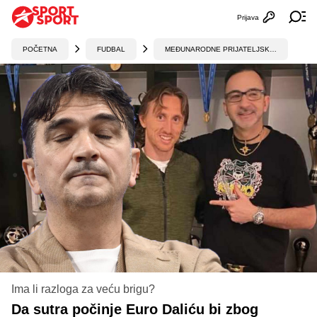
Prijava
Otvori profi
Ot
POČETNA
FUDBAL
MEĐUNARODNE PRIJATELJSKE UTAKMICE
Ima li razloga za veću brigu?
Da sutra počinje Euro Daliću bi zbog