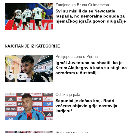
Zamjena za Brunu Guimaraesa
Svi su mislili da se Newcastle
raspada, no nemoralna ponuda za
njemačkog igrača govori drugačije
NAJČITANIJE IZ KATEGORIJE
Prelijepe scene u Perthu
Igrači Juventusa su shvatili ko je
Kerim Alajbegović kada su stigli na
aerodrom u Australiji
1
Odluka je pala
Sapunici je došao kraj: Rodri
večeras objavio gdje nastavlja
karijeru!
Spremni su na sve