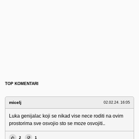
TOP KOMENTARI
micelj
02.02.24. 16:05
Luka genijalac koji se nikad vise nece roditi na ovim
prostorima sve osvojio sto se moze osvojiti..
2
1