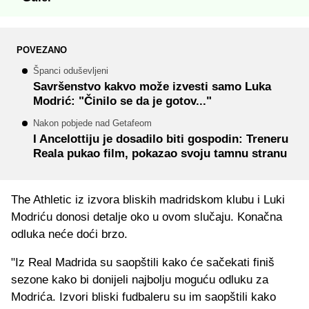
POVEZANO
Španci oduševljeni
Savršenstvo kakvo može izvesti samo Luka
Modrić: "Činilo se da je gotov..."
Nakon pobjede nad Getafeom
I Ancelottiju je dosadilo biti gospodin: Treneru
Reala pukao film, pokazao svoju tamnu stranu
The Athletic iz izvora bliskih madridskom klubu i Luki
Modriću donosi detalje oko u ovom slučaju. Konačna
odluka neće doći brzo.
"Iz Real Madrida su saopštili kako će sačekati finiš
sezone kako bi donijeli najbolju moguću odluku za
Modrića. Izvori bliski fudbaleru su im saopštili kako