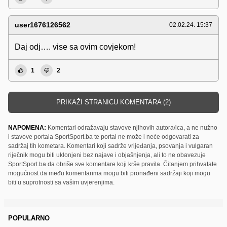
user1676126562
02.02.24. 15:37
Daj odj…. vise sa ovim covjekom!
1
2
PRIKAŽI STRANICU KOMENTARA (2)
NAPOMENA:
Komentari odražavaju stavove njihovih autora/ica, a ne nužno
i stavove portala SportSport.ba te portal ne može i neće odgovarati za
sadržaj tih kometara. Komentari koji sadrže vrijeđanja, psovanja i vulgaran
riječnik mogu biti uklonjeni bez najave i objašnjenja, ali to ne obavezuje
SportSport.ba da obriše sve komentare koji krše pravila. Čitanjem prihvatate
mogućnost da među komentarima mogu biti pronađeni sadržaji koji mogu
biti u suprotnosti sa vašim uvjerenjima.
POPULARNO