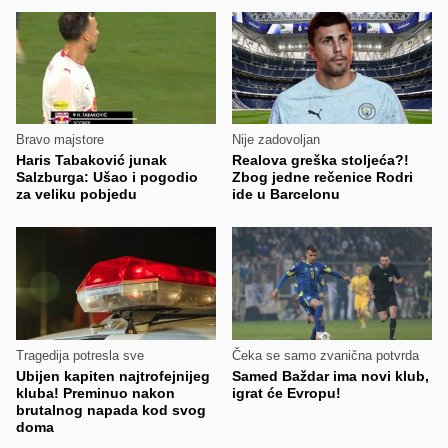
Bravo majstore
Nije zadovoljan
Haris Tabaković junak
Realova greška stoljeća?!
Salzburga: Ušao i pogodio
Zbog jedne rečenice Rodri
za veliku pobjedu
ide u Barcelonu
Tragedija potresla sve
Čeka se samo zvanična potvrda
Ubijen kapiten najtrofejnijeg
Samed Baždar ima novi klub,
kluba! Preminuo nakon
igrat će Evropu!
brutalnog napada kod svog
doma