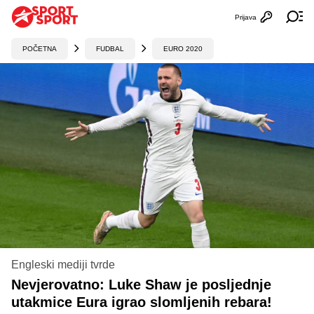
Prijava
Otvori profi
Ot
POČETNA
FUDBAL
EURO 2020
Engleski mediji tvrde
Nevjerovatno: Luke Shaw je posljednje
utakmice Eura igrao slomljenih rebara!