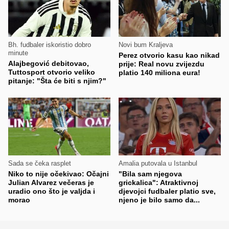
Bh. fudbaler iskoristio dobro
Novi bum Kraljeva
minute
Perez otvorio kasu kao nikad
Alajbegović debitovao,
prije: Real novu zvijezdu
Tuttosport otvorio veliko
platio 140 miliona eura!
pitanje: "Šta će biti s njim?"
Sada se čeka rasplet
Amalia putovala u Istanbul
Niko to nije očekivao: Očajni
"Bila sam njegova
Julian Alvarez večeras je
grickalica": Atraktivnoj
uradio ono što je valjda i
djevojci fudbaler platio sve,
morao
njeno je bilo samo da...