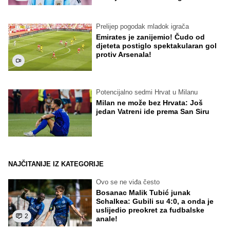
Prelijep pogodak mladok igrača
Emirates je zanijemio! Čudo od
djeteta postiglo spektakularan gol
protiv Arsenala!
Potencijalno sedmi Hrvat u Milanu
Milan ne može bez Hrvata: Još
jedan Vatreni ide prema San Siru
NAJČITANIJE IZ KATEGORIJE
Ovo se ne viđa često
Bosanac Malik Tubić junak
Schalkea: Gubili su 4:0, a onda je
uslijedio preokret za fudbalske
2
anale!