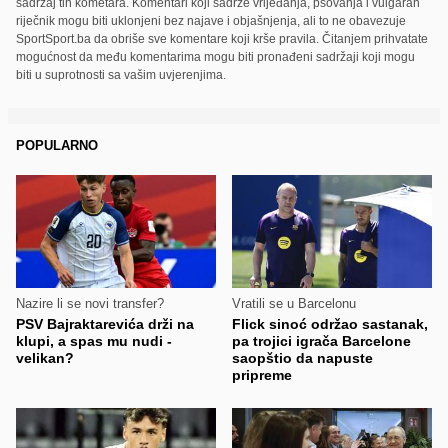
sadržaj tih kometara. Komentari koji sadrže vrijeđanja, psovanja i vulgaran
riječnik mogu biti uklonjeni bez najave i objašnjenja, ali to ne obavezuje
SportSport.ba da obriše sve komentare koji krše pravila. Čitanjem prihvatate
mogućnost da među komentarima mogu biti pronađeni sadržaji koji mogu
biti u suprotnosti sa vašim uvjerenjima.
POPULARNO
Nazire li se novi transfer?
Vratili se u Barcelonu
PSV Bajraktarevića drži na
Flick sinoć održao sastanak,
klupi, a spas mu nudi -
pa trojici igrača Barcelone
velikan?
saopštio da napuste
pripreme