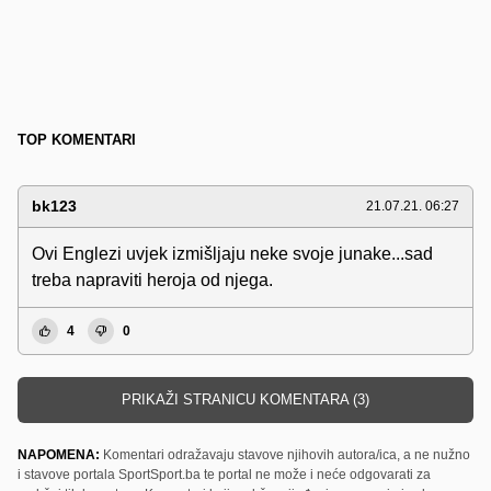
TOP KOMENTARI
bk123
21.07.21. 06:27
Ovi Englezi uvjek izmišljaju neke svoje junake...sad
treba napraviti heroja od njega.
4
0
PRIKAŽI STRANICU KOMENTARA (3)
NAPOMENA:
Komentari odražavaju stavove njihovih autora/ica, a ne nužno
i stavove portala SportSport.ba te portal ne može i neće odgovarati za