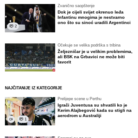
Zvanično saopštenje
Dok je cijeli svijet okrenuo leđa
Infantinu mnogima je nestvarno
ono što su sinoć uradili Argentinci
2
Očekuje se velika podrška s tribina
Željezničar je u velikim problemima,
ali BSK na Grbavici ne može biti
favorit
NAJČITANIJE IZ KATEGORIJE
Prelijepe scene u Perthu
Igrači Juventusa su shvatili ko je
Kerim Alajbegović kada su stigli na
aerodrom u Australiji
1