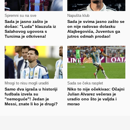
Spremni su na sve
Napušta klub
Sada je jasno zašto je
Sada je svima jasno zašto se
došao: "Luda" klauzula iz
on nije radovao dolasku
Salahovog ugovora s
Alajbegovića, Juventus ga
Turcima je otkrivena!
jutros odmah prodao!
Mnogi to nisu mogli uraditi
Sada se čeka rasplet
Samo dva igrača u historiji
Niko to nije očekivao: Očajni
fudbala izvela su
Julian Alvarez večeras je
"nemoguće"! Jedan je
uradio ono što je valjda i
Messi, znate li ko je drugi?
morao