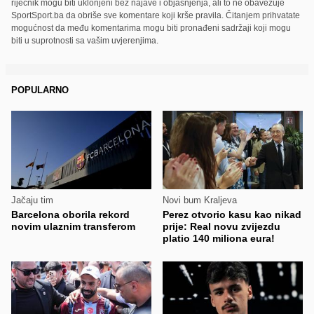
riječnik mogu biti uklonjeni bez najave i objašnjenja, ali to ne obavezuje
SportSport.ba da obriše sve komentare koji krše pravila. Čitanjem prihvatate
mogućnost da među komentarima mogu biti pronađeni sadržaji koji mogu
biti u suprotnosti sa vašim uvjerenjima.
POPULARNO
Jačaju tim
Novi bum Kraljeva
Barcelona oborila rekord
Perez otvorio kasu kao nikad
novim ulaznim transferom
prije: Real novu zvijezdu
platio 140 miliona eura!