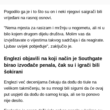
Pogodilo ga je i to što su on i neki njegovi saigrači bili
vrijeđani na rasnoj osnovi.
"Nema mjesta za rasizam i mržnju u nogometu, ali ni u
bilo kojem drugom dijelu društva. Molim vas da
izvještavate o vijestima takvog sadržaja i da reagirate.
Ljubav uvijek pobjeđuje", zaključio je.
Englezi objavili na koji način je Southgate
birao izvođače penala, čak su i igrači bili
šokirani
Englezi već decenijama čekaju da dođu do tiule na
velikom takmičenju, te su mnogi bili sigurni da će ovaj
put uspjeti da dođu do samog kraja, ali se to ponovo
nije desilo.