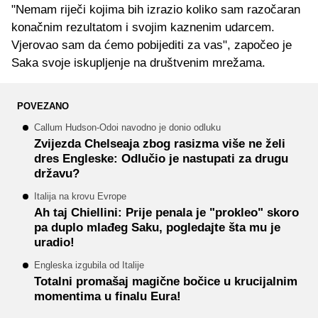
"Nemam riječi kojima bih izrazio koliko sam razočaran
konačnim rezultatom i svojim kaznenim udarcem.
Vjerovao sam da ćemo pobijediti za vas", započeo je
Saka svoje iskupljenje na društvenim mrežama.
POVEZANO
Callum Hudson-Odoi navodno je donio odluku
Zvijezda Chelseaja zbog rasizma više ne želi
dres Engleske: Odlučio je nastupati za drugu
državu?
Italija na krovu Evrope
Ah taj Chiellini: Prije penala je "prokleo" skoro
pa duplo mlađeg Saku, pogledajte šta mu je
uradio!
Engleska izgubila od Italije
Totalni promašaj magične bočice u krucijalnim
momentima u finalu Eura!