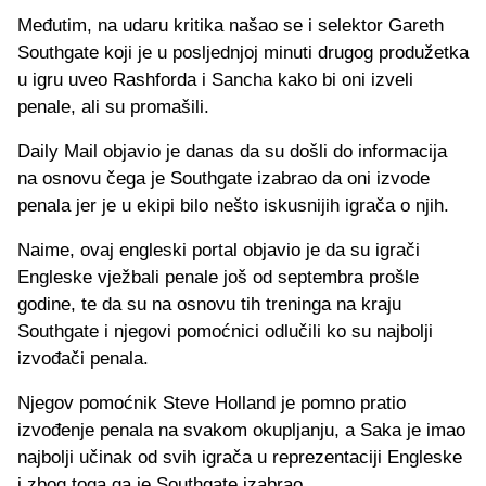
Međutim, na udaru kritika našao se i selektor Gareth
Southgate koji je u posljednjoj minuti drugog produžetka
u igru uveo Rashforda i Sancha kako bi oni izveli
penale, ali su promašili.
Daily Mail objavio je danas da su došli do informacija
na osnovu čega je Southgate izabrao da oni izvode
penala jer je u ekipi bilo nešto iskusnijih igrača o njih.
Naime, ovaj engleski portal objavio je da su igrači
Engleske vježbali penale još od septembra prošle
godine, te da su na osnovu tih treninga na kraju
Southgate i njegovi pomoćnici odlučili ko su najbolji
izvođači penala.
Njegov pomoćnik Steve Holland je pomno pratio
izvođenje penala na svakom okupljanju, a Saka je imao
najbolji učinak od svih igrača u reprezentaciji Engleske
i zbog toga ga je Southgate izabrao.