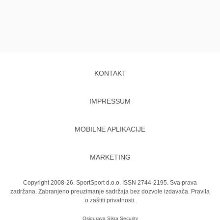
KONTAKT
IMPRESSUM
MOBILNE APLIKACIJE
MARKETING
Copyright 2008-26. SportSport d.o.o. ISSN 2744-2195. Sva prava
zadržana. Zabranjeno preuzimanje sadržaja bez dozvole izdavača.
Pravila
o zaštiti privatnosti.
Osigurava
Sikra Security