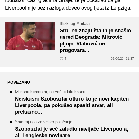
fudbalski čas igračima Srbije, te je pokazao da ga
Liverpool nije bez razloga doveo ovog ljeta iz Leipziga.
Blizkrieg Mađara
Srbi ne znaju šta ih je snašlo
usred Beograda: Mitrović
pljuje, Vlahović ne
progovara...
4
07.09.23. 21:37
POVEZANO
Izbrisao komentar, no već je bilo kasno
Neiskusni Szoboszlai otkrio ko je novi kapiten
Liverpoola, pa pokušao spasiti stvar, ali
prekasno...
Smatraju ga za veliko pojačanje
Szoboszlai je već zaludio navijače Liverpoola,
ali i engleske novinare