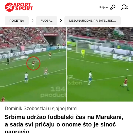
Prijava
Otvori profi
Ot
POČETNA
FUDBAL
MEĐUNARODNE PRIJATELJSKE UTAKMICE
Dominik Szoboszlai u sjajnoj formi
Srbima održao fudbalski čas na Marakani,
a sada svi pričaju o onome što je sinoć
napravio