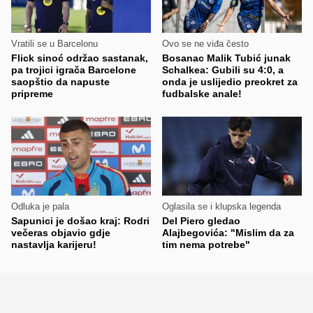
Vratili se u Barcelonu
Ovo se ne viđa često
Flick sinoć održao sastanak,
Bosanac Malik Tubić junak
pa trojici igrača Barcelone
Schalkea: Gubili su 4:0, a
saopštio da napuste
onda je uslijedio preokret za
pripreme
fudbalske anale!
Odluka je pala
Oglasila se i klupska legenda
Sapunici je došao kraj: Rodri
Del Piero gledao
večeras objavio gdje
Alajbegovića: "Mislim da za
nastavlja karijeru!
tim nema potrebe"