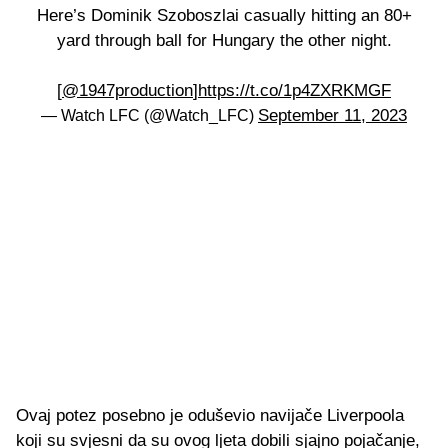
Here’s Dominik Szoboszlai casually hitting an 80+
yard through ball for Hungary the other night.
[
@1947production
]
https://t.co/1p4ZXRKMGF
September 11, 2023
— Watch LFC (@Watch_LFC)
Ovaj potez posebno je oduševio navijače Liverpoola
koji su svjesni da su ovog ljeta dobili sjajno pojačanje,