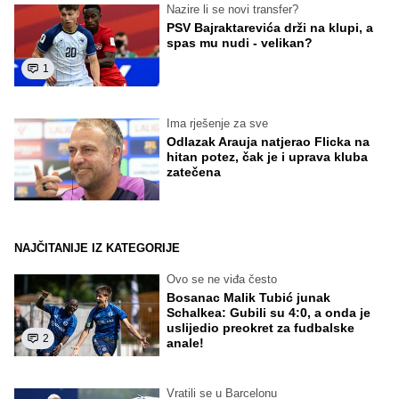
Nazire li se novi transfer?
PSV Bajraktarevića drži na klupi, a
spas mu nudi - velikan?
1
Ima rješenje za sve
Odlazak Arauja natjerao Flicka na
hitan potez, čak je i uprava kluba
zatečena
NAJČITANIJE IZ KATEGORIJE
Ovo se ne viđa često
Bosanac Malik Tubić junak
Schalkea: Gubili su 4:0, a onda je
uslijedio preokret za fudbalske
2
anale!
Vratili se u Barcelonu