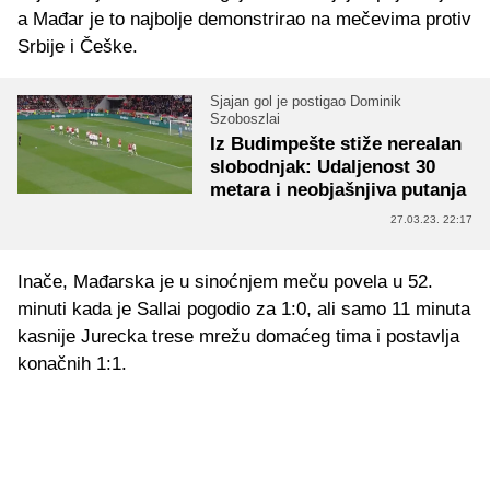
a Mađar je to najbolje demonstrirao na mečevima protiv
Srbije i Češke.
Sjajan gol je postigao Dominik
Szoboszlai
Iz Budimpešte stiže nerealan
slobodnjak: Udaljenost 30
metara i neobjašnjiva putanja
27.03.23. 22:17
Inače, Mađarska je u sinoćnjem meču povela u 52.
minuti kada je Sallai pogodio za 1:0, ali samo 11 minuta
kasnije Jurecka trese mrežu domaćeg tima i postavlja
konačnih 1:1.