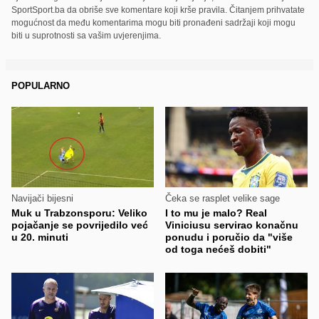
SportSport.ba da obriše sve komentare koji krše pravila. Čitanjem prihvatate
mogućnost da među komentarima mogu biti pronađeni sadržaji koji mogu
biti u suprotnosti sa vašim uvjerenjima.
POPULARNO
Navijači bijesni
Čeka se rasplet velike sage
Muk u Trabzonsporu: Veliko
I to mu je malo? Real
pojačanje se povrijedilo već
Viniciusu servirao konačnu
u 20. minuti
ponudu i poručio da "više
od toga nećeš dobiti"