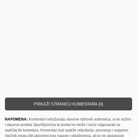
PRIKAŽI STRANICU KOMENTARA (0)
NAPOMENA:
Komentari odražavaju stavove njihovih autora/ica, a ne nužno
i stavove portala SportSport.ba te portal ne može i neće odgovarati za
sadržaj tih kometara. Komentari koji sadrže vrijeđanja, psovanja i vulgaran
riječnik mogu biti uklonjeni bez najave i objašnjenja, ali to ne obavezuje