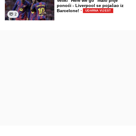
Veliki "Here we go" malo prije
ponoći - Liverpool se pojačao iz
·
Barcelone!
UDARNA VIJEST
2