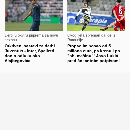
Derbi u okviru priprema za novu
Ovog ljeta spreman da ide iz
sezonu
Rumunije
Otkriveni sastavi za derbi
Propao im posao od 5
Juventus - Inter, Spalletti
miliona eura, pa krenuli po
donio odluku oko
"bh. mašinu"! Jovo Lukić
Alajbegovića
pred šokantnim potpisom!