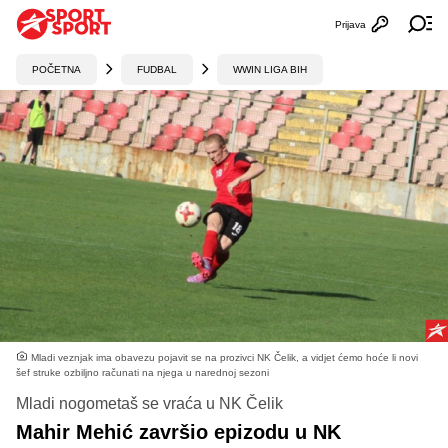
Prijava
Otvori profi
Ot
POČETNA
FUDBAL
WWIN LIGA BIH
Mladi veznjak ima obavezu pojavit se na prozivci NK Čelik, a vidjet ćemo hoće li novi
šef struke ozbiljno računati na njega u narednoj sezoni
Mladi nogometaš se vraća u NK Čelik
Mahir Mehić završio epizodu u NK