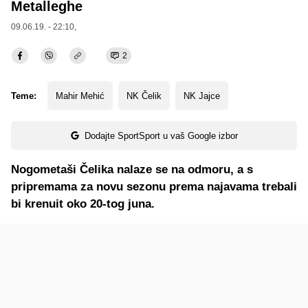
Metalleghe
09.06.19. - 22:10,
2
Teme:
Mahir Mehić
NK Čelik
NK Jajce
Dodajte SportSport u vaš Google izbor
Nogometaši Čelika nalaze se na odmoru, a s
pripremama za novu sezonu prema najavama trebali
bi krenuit oko 20-tog juna.