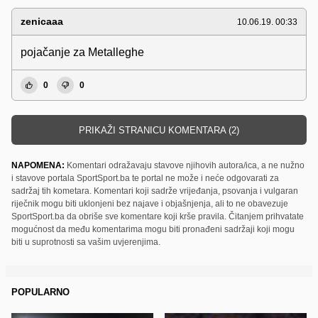
zenicaaa
10.06.19. 00:33
pojačanje za Metalleghe
0
0
PRIKAŽI STRANICU KOMENTARA (2)
NAPOMENA:
Komentari odražavaju stavove njihovih autora/ica, a ne nužno
i stavove portala SportSport.ba te portal ne može i neće odgovarati za
sadržaj tih kometara. Komentari koji sadrže vrijeđanja, psovanja i vulgaran
riječnik mogu biti uklonjeni bez najave i objašnjenja, ali to ne obavezuje
SportSport.ba da obriše sve komentare koji krše pravila. Čitanjem prihvatate
mogućnost da među komentarima mogu biti pronađeni sadržaji koji mogu
biti u suprotnosti sa vašim uvjerenjima.
POPULARNO