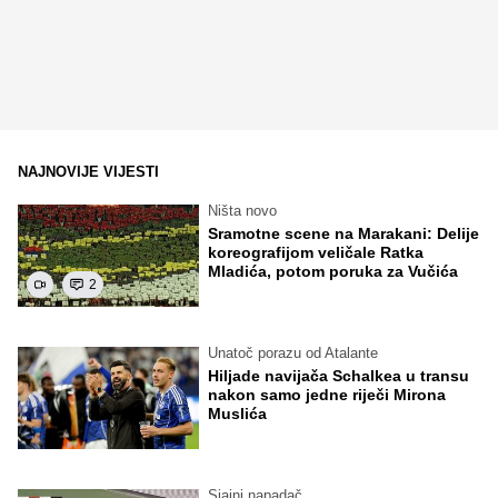
NAJNOVIJE VIJESTI
Ništa novo
Sramotne scene na Marakani: Delije
koreografijom veličale Ratka
Mladića, potom poruka za Vučića
2
Unatoč porazu od Atalante
Hiljade navijača Schalkea u transu
nakon samo jedne riječi Mirona
Muslića
Sjajni napadač