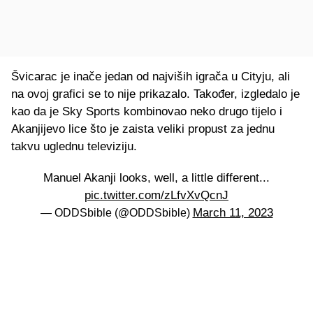
Švicarac je inače jedan od najviših igrača u Cityju, ali
na ovoj grafici se to nije prikazalo. Također, izgledalo je
kao da je Sky Sports kombinovao neko drugo tijelo i
Akanjijevo lice što je zaista veliki propust za jednu
takvu uglednu televiziju.
Manuel Akanji looks, well, a little different...
pic.twitter.com/zLfvXvQcnJ
March 11, 2023
— ODDSbible (@ODDSbible)