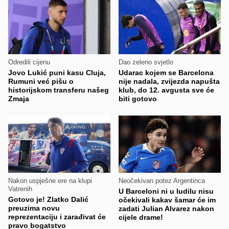
Odredili cijenu
Dao zeleno svjetlo
Jovo Lukić puni kasu Cluja,
Udarac kojem se Barcelona
Rumuni već pišu o
nije nadala, zvijezda napušta
historijskom transferu našeg
klub, do 12. avgusta sve će
Zmaja
biti gotovo
Nakon uspješne ere na klupi
Neočekivan potez Argentinca
Vatrenih
U Barceloni ni u ludilu nisu
Gotovo je! Zlatko Dalić
očekivali kakav šamar će im
preuzima novu
zadati Julian Alvarez nakon
reprezentaciju i zarađivat će
cijele drame!
pravo bogatstvo