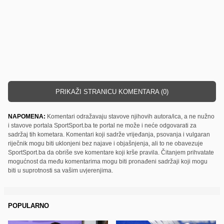
PRIKAŽI STRANICU KOMENTARA (0)
NAPOMENA:
Komentari odražavaju stavove njihovih autora/ica, a ne nužno
i stavove portala SportSport.ba te portal ne može i neće odgovarati za
sadržaj tih kometara. Komentari koji sadrže vrijeđanja, psovanja i vulgaran
riječnik mogu biti uklonjeni bez najave i objašnjenja, ali to ne obavezuje
SportSport.ba da obriše sve komentare koji krše pravila. Čitanjem prihvatate
mogućnost da među komentarima mogu biti pronađeni sadržaji koji mogu
biti u suprotnosti sa vašim uvjerenjima.
POPULARNO