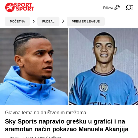
Prijava
Otvori profi
Ot
POČETNA
FUDBAL
PREMIER LEAGUE
Glavna tema na društvenim mrežama
Sky Sports napravio grešku u grafici i na
sramotan način pokazao Manuela Akanjija