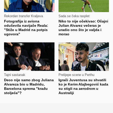
Rekordan transfer Kraljeva
Sada se čeka rasplet
Fotografija iz aviona
Niko to nije očekivao: Očajni
oduševila navijače Reala:
Julian Alvarez večeras je
"Stiže u Madrid na potpis
uradio ono što je valjda i
ugovora"
morao
Tajni sastanak
Prelijepe scene u Perthu
Deco nije samo zbog Juliana
Igrači Juventusa su shvatili
Alvareza bio u Madridu,
ko je Kerim Alajbegović kada
Barcelona sprema "krađu
su stigli na aerodrom u
stoljeća"?
Australiji