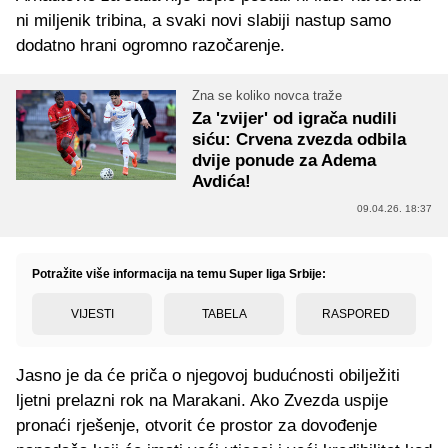
ni miljenik tribina, a svaki novi slabiji nastup samo
dodatno hrani ogromno razočarenje.
Zna se koliko novca traže
Za 'zvijer' od igrača nudili
siću: Crvena zvezda odbila
dvije ponude za Adema
Avdića!
09.04.26. 18:37
Potražite više informacija na temu Super liga Srbije:
VIJESTI
TABELA
RASPORED
Jasno je da će priča o njegovoj budućnosti obilježiti
ljetni prelazni rok na Marakani. Ako Zvezda uspije
pronaći rješenje, otvorit će prostor za dovođenje