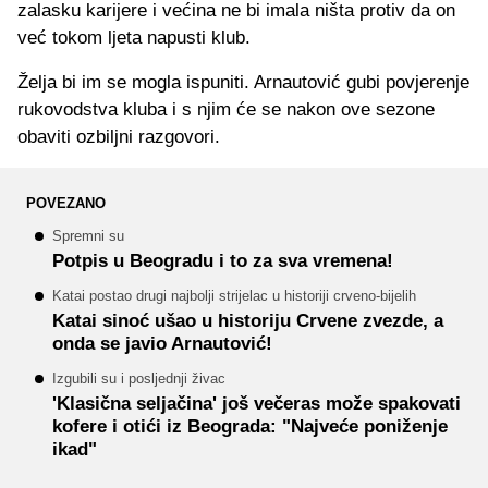
zalasku karijere i većina ne bi imala ništa protiv da on
već tokom ljeta napusti klub.
Želja bi im se mogla ispuniti. Arnautović gubi povjerenje
rukovodstva kluba i s njim će se nakon ove sezone
obaviti ozbiljni razgovori.
POVEZANO
Spremni su
Potpis u Beogradu i to za sva vremena!
Katai postao drugi najbolji strijelac u historiji crveno-bijelih
Katai sinoć ušao u historiju Crvene zvezde, a
onda se javio Arnautović!
Izgubili su i posljednji živac
'Klasična seljačina' još večeras može spakovati
kofere i otići iz Beograda: "Najveće poniženje
ikad"