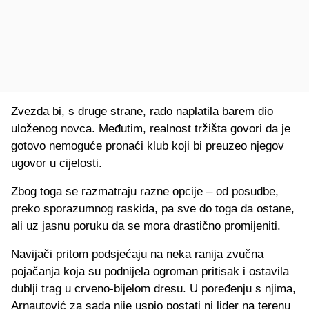
Zvezda bi, s druge strane, rado naplatila barem dio
uloženog novca. Međutim, realnost tržišta govori da je
gotovo nemoguće pronaći klub koji bi preuzeo njegov
ugovor u cijelosti.
Zbog toga se razmatraju razne opcije – od posudbe,
preko sporazumnog raskida, pa sve do toga da ostane,
ali uz jasnu poruku da se mora drastično promijeniti.
Navijači pritom podsjećaju na neka ranija zvučna
pojačanja koja su podnijela ogroman pritisak i ostavila
dublji trag u crveno-bijelom dresu. U poređenju s njima,
Arnautović za sada nije uspio postati ni lider na terenu