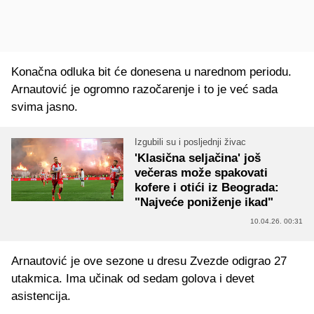
Konačna odluka bit će donesena u narednom periodu.
Arnautović je ogromno razočarenje i to je već sada
svima jasno.
Izgubili su i posljednji živac
'Klasična seljačina' još
večeras može spakovati
kofere i otići iz Beograda:
"Najveće poniženje ikad"
10.04.26. 00:31
Arnautović je ove sezone u dresu Zvezde odigrao 27
utakmica. Ima učinak od sedam golova i devet
asistencija.