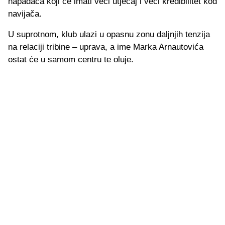
napadača koji će imati veći utjecaj i veći kredibilitet kod
navijača.
U suprotnom, klub ulazi u opasnu zonu daljnjih tenzija
na relaciji tribine – uprava, a ime Marka Arnautovića
ostat će u samom centru te oluje.