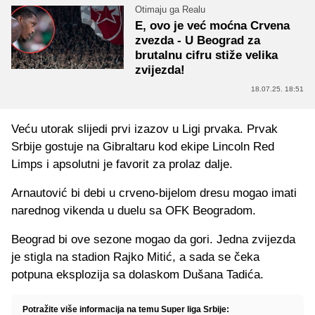
Otimaju ga Realu
E, ovo je već moćna Crvena
zvezda - U Beograd za
brutalnu cifru stiže velika
zvijezda!
18.07.25. 18:51
Veću utorak slijedi prvi izazov u Ligi prvaka. Prvak
Srbije gostuje na Gibraltaru kod ekipe Lincoln Red
Limps i apsolutni je favorit za prolaz dalje.
Arnautović bi debi u crveno-bijelom dresu mogao imati
narednog vikenda u duelu sa OFK Beogradom.
Beograd bi ove sezone mogao da gori. Jedna zvijezda
je stigla na stadion Rajko Mitić, a sada se čeka
potpuna eksplozija sa dolaskom Dušana Tadića.
Potražite više informacija na temu Super liga Srbije: