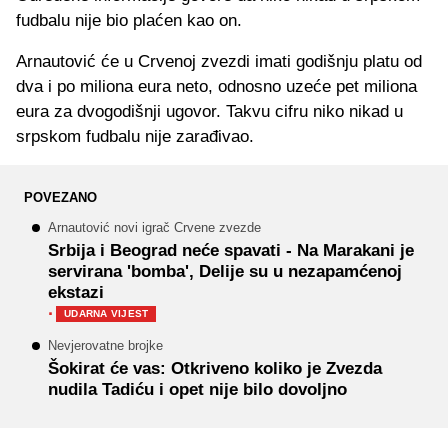
fudbalu nije bio plaćen kao on.
Arnautović će u Crvenoj zvezdi imati godišnju platu od
dva i po miliona eura neto, odnosno uzeće pet miliona
eura za dvogodišnji ugovor. Takvu cifru niko nikad u
srpskom fudbalu nije zarađivao.
POVEZANO
Arnautović novi igrač Crvene zvezde
Srbija i Beograd neće spavati - Na Marakani je
servirana 'bomba', Delije su u nezapamćenoj
ekstazi
·
UDARNA VIJEST
Nevjerovatne brojke
Šokirat će vas: Otkriveno koliko je Zvezda
nudila Tadiću i opet nije bilo dovoljno