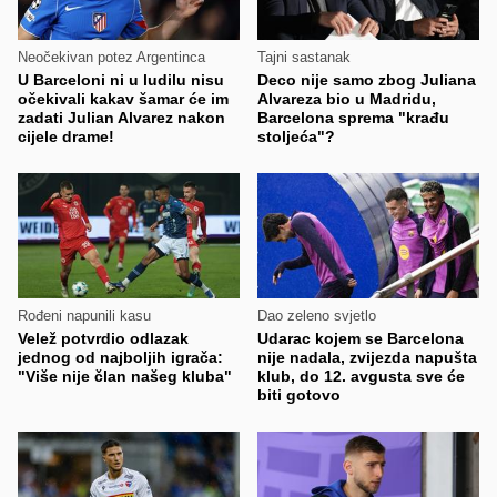
Neočekivan potez Argentinca
Tajni sastanak
U Barceloni ni u ludilu nisu
Deco nije samo zbog Juliana
očekivali kakav šamar će im
Alvareza bio u Madridu,
zadati Julian Alvarez nakon
Barcelona sprema "krađu
cijele drame!
stoljeća"?
Rođeni napunili kasu
Dao zeleno svjetlo
Velež potvrdio odlazak
Udarac kojem se Barcelona
jednog od najboljih igrača:
nije nadala, zvijezda napušta
"Više nije član našeg kluba"
klub, do 12. avgusta sve će
biti gotovo