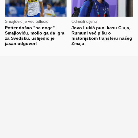
Smajlović je već odlučio
Odredili cijenu
Potter došao "na noge"
Jovo Lukić puni kasu Cluja,
Smajloviću, molio ga da igra
Rumuni već pišu o
za Švedsku, uslijedio je
historijskom transferu našeg
jasan odgovor!
Zmaja