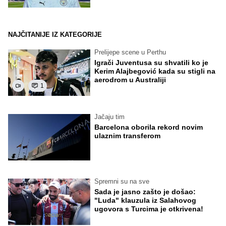
NAJČITANIJE IZ KATEGORIJE
Prelijepe scene u Perthu
Igrači Juventusa su shvatili ko je
Kerim Alajbegović kada su stigli na
aerodrom u Australiji
1
Jačaju tim
Barcelona oborila rekord novim
ulaznim transferom
Spremni su na sve
Sada je jasno zašto je došao:
"Luda" klauzula iz Salahovog
ugovora s Turcima je otkrivena!