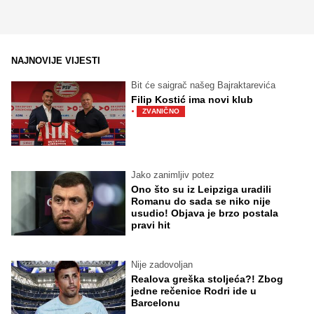
NAJNOVIJE VIJESTI
Bit će saigrač našeg Bajraktarevića
Filip Kostić ima novi klub
·
ZVANIČNO
Jako zanimljiv potez
Ono što su iz Leipziga uradili
Romanu do sada se niko nije
usudio! Objava je brzo postala
pravi hit
Nije zadovoljan
Realova greška stoljeća?! Zbog
jedne rečenice Rodri ide u
Barcelonu