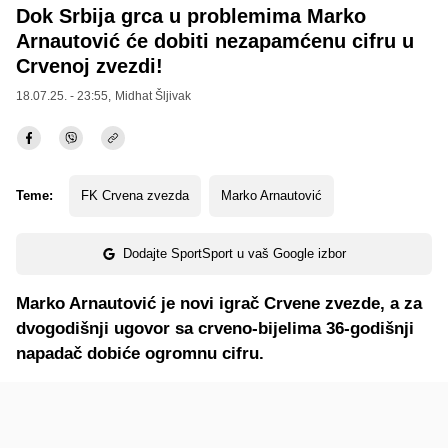
Dok Srbija grca u problemima Marko
Arnautović će dobiti nezapamćenu cifru u
Crvenoj zvezdi!
18.07.25. - 23:55,
Midhat Šljivak
Teme:
FK Crvena zvezda
Marko Arnautović
Dodajte SportSport u vaš Google izbor
Marko Arnautović je novi igrač Crvene zvezde, a za
dvogodišnji ugovor sa crveno-bijelima 36-godišnji
napadač dobiće ogromnu cifru.