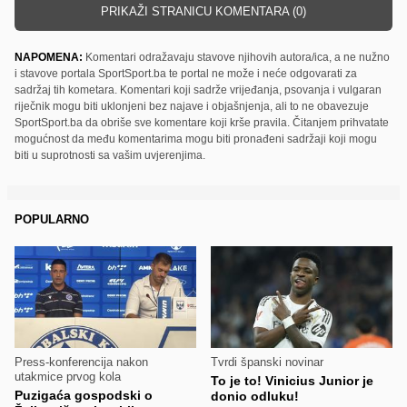
PRIKAŽI STRANICU KOMENTARA (0)
NAPOMENA:
Komentari odražavaju stavove njihovih autora/ica, a ne nužno
i stavove portala SportSport.ba te portal ne može i neće odgovarati za
sadržaj tih kometara. Komentari koji sadrže vrijeđanja, psovanja i vulgaran
riječnik mogu biti uklonjeni bez najave i objašnjenja, ali to ne obavezuje
SportSport.ba da obriše sve komentare koji krše pravila. Čitanjem prihvatate
mogućnost da među komentarima mogu biti pronađeni sadržaji koji mogu
biti u suprotnosti sa vašim uvjerenjima.
POPULARNO
Press-konferencija nakon
Tvrdi španski novinar
utakmice prvog kola
To je to! Vinicius Junior je
Puzigaća gospodski o
donio odluku!