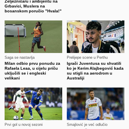
Željezničaru i ambijentu na
Grbavici, Muslera na
bosanskom poručio "Hvala!"
Saga se nastavlja
Prelijepe scene u Perthu
Milan odbio prvu ponudu za
Igrači Juventusa su shvatili
Rafaela Leaa, u cijelu priču
ko je Kerim Alajbegović kada
uključili se i engleski
su stigli na aerodrom u
velikani
Australiji
Prvi gol u novoj sezoni
Smajlović je već odlučio