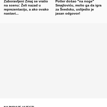
Zaboravljeni Zmaj se vratio
Potter došao "na noge"
na scenu: Želi nazad u
Smajloviću, molio ga da igra
reprezentaciju, a ako ovako
za Švedsku, uslijedio je
nastavi...
jasan odgovor!