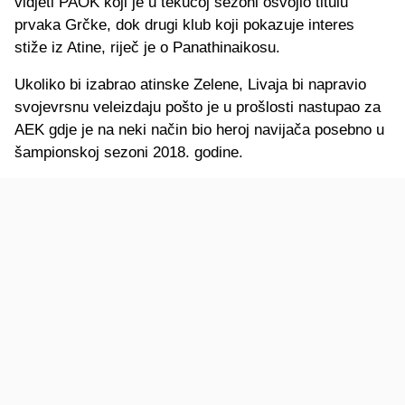
vidjeti PAOK koji je u tekućoj sezoni osvojio titulu
prvaka Grčke, dok drugi klub koji pokazuje interes
stiže iz Atine, riječ je o Panathinaikosu.
Ukoliko bi izabrao atinske Zelene, Livaja bi napravio
svojevrsnu veleizdaju pošto je u prošlosti nastupao za
AEK gdje je na neki način bio heroj navijača posebno u
šampionskoj sezoni 2018. godine.