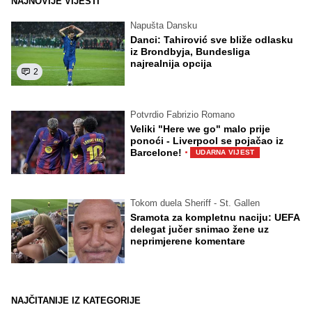
NAJNOVIJE VIJESTI
Napušta Dansku
Danci: Tahirović sve bliže odlasku
iz Brondbyja, Bundesliga
najrealnija opcija
2
Potvrdio Fabrizio Romano
Veliki "Here we go" malo prije
ponoći - Liverpool se pojačao iz
·
Barcelone!
UDARNA VIJEST
Tokom duela Sheriff - St. Gallen
Sramota za kompletnu naciju: UEFA
delegat jučer snimao žene uz
neprimjerene komentare
NAJČITANIJE IZ KATEGORIJE