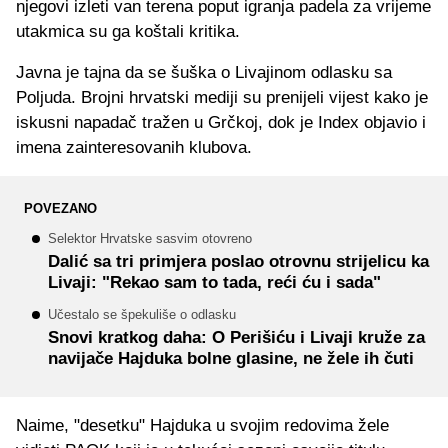
njegovi izleti van terena poput igranja padela za vrijeme
utakmica su ga koštali kritika.
Javna je tajna da se šuška o Livajinom odlasku sa
Poljuda. Brojni hrvatski mediji su prenijeli vijest kako je
iskusni napadač tražen u Grčkoj, dok je Index objavio i
imena zainteresovanih klubova.
POVEZANO
Selektor Hrvatske sasvim otovreno
Dalić sa tri primjera poslao otrovnu strijelicu ka
Livaji: "Rekao sam to tada, reći ću i sada"
Učestalo se špekuliše o odlasku
Snovi kratkog daha: O Perišiću i Livaji kruže za
navijače Hajduka bolne glasine, ne žele ih čuti
Naime, "desetku" Hajduka u svojim redovima žele