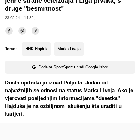
jedne strane veleizdaja i Liga prvaka, s
druge "besmrtnost"
23.05.24. - 14:35,
Teme:
HNK Hajduk
Marko Livaja
Dodajte SportSport u vaš Google izbor
Dosta upitnika je iznad Poljuda. Jedan od
najvažnijih se odnosi na status Marka Liveja. Ako je
vjerovati posljednjim informacijama "desetka"
Hajduka je na ozbiljnom iskušenju šta uraditi u
karijeri.