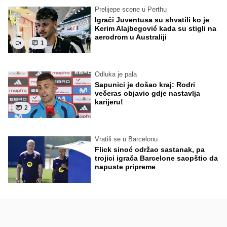
Prelijepe scene u Perthu
Igrači Juventusa su shvatili ko je
Kerim Alajbegović kada su stigli na
aerodrom u Australiji
1
Odluka je pala
Sapunici je došao kraj: Rodri
večeras objavio gdje nastavlja
karijeru!
2
Vratili se u Barcelonu
Flick sinoć održao sastanak, pa
trojici igrača Barcelone saopštio da
napuste pripreme