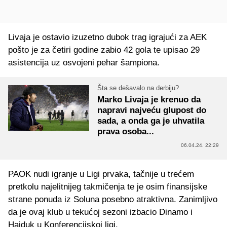
Livaja je ostavio izuzetno dubok trag igrajući za AEK
pošto je za četiri godine zabio 42 gola te upisao 29
asistencija uz osvojeni pehar šampiona.
Šta se dešavalo na derbiju?
Marko Livaja je krenuo da
napravi najveću glupost do
sada, a onda ga je uhvatila
prava osoba...
06.04.24. 22:29
PAOK nudi igranje u Ligi prvaka, tačnije u trećem
pretkolu najelitnijeg takmičenja te je osim finansijske
strane ponuda iz Soluna posebno atraktivna. Zanimljivo
da je ovaj klub u tekućoj sezoni izbacio Dinamo i
Hajduk u Konferencijskoj ligi.