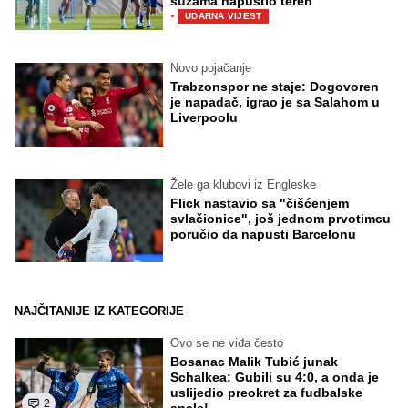
suzama napustio teren
·
UDARNA VIJEST
Novo pojačanje
Trabzonspor ne staje: Dogovoren
je napadač, igrao je sa Salahom u
Liverpoolu
Žele ga klubovi iz Engleske
Flick nastavio sa "čišćenjem
svlačionice", još jednom prvotimcu
poručio da napusti Barcelonu
NAJČITANIJE IZ KATEGORIJE
Ovo se ne viđa često
Bosanac Malik Tubić junak
Schalkea: Gubili su 4:0, a onda je
uslijedio preokret za fudbalske
2