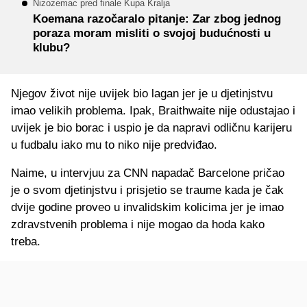
Nizozemac pred finale Kupa Kralja
Koemana razočaralo pitanje: Zar zbog jednog
poraza moram misliti o svojoj budućnosti u
klubu?
Njegov život nije uvijek bio lagan jer je u djetinjstvu
imao velikih problema. Ipak, Braithwaite nije odustajao i
uvijek je bio borac i uspio je da napravi odličnu karijeru
u fudbalu iako mu to niko nije predviđao.
Naime, u intervjuu za CNN napadač Barcelone pričao
je o svom djetinjstvu i prisjetio se traume kada je čak
dvije godine proveo u invalidskim kolicima jer je imao
zdravstvenih problema i nije mogao da hoda kako
treba.