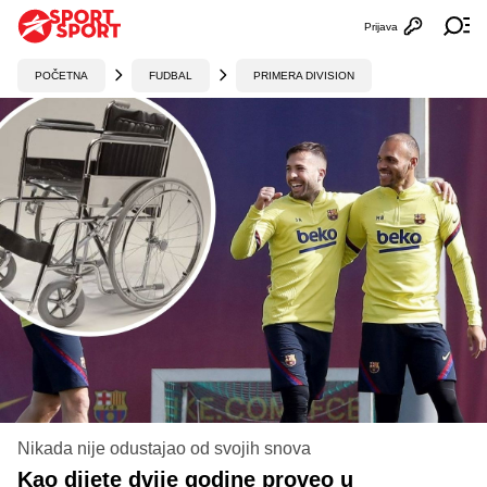
Prijava
Otvori profi
Ot
POČETNA
FUDBAL
PRIMERA DIVISION
Nikada nije odustajao od svojih snova
Kao dijete dvije godine proveo u