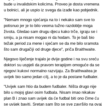
bude u invalidskim kolicima. Proveo je dosta vremena
u bolnici, ali je uspio iz svega da izađe kao pobjednik.
"Nemam mnogo sjećanja na to i nekako sam sve to
potisnuo jer je to bilo veoma tužno razdoblje moga
života. Gledao sam drugu djecu kako trče, igraju se i
smiju, a ja nisam mogao ni da hodam. To je baš bio
težak period za mene i sjećam se da me bilo sramota
što sam drugačiji od druge djece", priča Braithwaite.
Njegovo liječenje trajalo je dvije godine i na svu sreću
doktori su uspjeli da pravom terapijom omoguće da se
njegovi kukovi normalno razvijaju. Za Braithwaitea je
uvijek bio samo jedan cilj, a to je da postane fudbaler.
"Uvijek sam htio da budem fudbaler. Ništa drugo nije
bilo u mojoj glavi osim fudbala. Nisam imao nikakav
plan B i znao sam uvijek da će fudbal biti ono čime ću
se uvijek baviti. Sretan sam što se sve završilo na ovaj