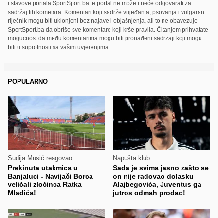
i stavove portala SportSport.ba te portal ne može i neće odgovarati za
sadržaj tih kometara. Komentari koji sadrže vrijeđanja, psovanja i vulgaran
riječnik mogu biti uklonjeni bez najave i objašnjenja, ali to ne obavezuje
SportSport.ba da obriše sve komentare koji krše pravila. Čitanjem prihvatate
mogućnost da među komentarima mogu biti pronađeni sadržaji koji mogu
biti u suprotnosti sa vašim uvjerenjima.
POPULARNO
Sudija Musić reagovao
Napušta klub
Prekinuta utakmica u
Sada je svima jasno zašto se
Banjaluci - Navijači Borca
on nije radovao dolasku
veličali zločinca Ratka
Alajbegovića, Juventus ga
Mladića!
jutros odmah prodao!