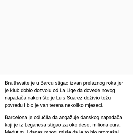
Braithwaite je u Barcu stigao izvan prelaznog roka jer
je klub dobio dozvolu od La Lige da dovede novog
napadača nakon što je Luis Suarez doživio težu
povredu i bio je van terena nekoliko mjeseci.
Barcelona je odlučila da angažuje danskog napadača
koji je iz Leganesa stigao za oko deset miliona eura.
Međutim, i danas mnogi misle da je to bio promašaj