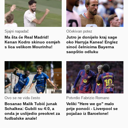
Sjajni napadač
Očekivan potez
Ma šta će Real Madrid!
Jutro je donijelo kraj sage
Kenan Kodro skinuo osmjeh
oko Harryja Kanea! Englez
s lica velikom Mourinhu!
sinoć čelnicima Bayerna
saopštio odluku
Ovo se ne viđa često
Potvrdio Fabrizio Romano
Bosanac Malik Tubić junak
Veliki "Here we go" malo
Schalkea: Gubili su 4:0, a
prije ponoći - Liverpool se
onda je uslijedio preokret za
pojačao iz Barcelone!
fudbalske anale!