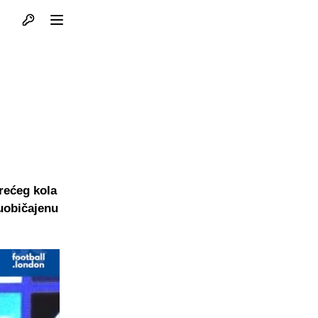
Otvori profil
Otvori meni
trećeg kola
 uobičajenu