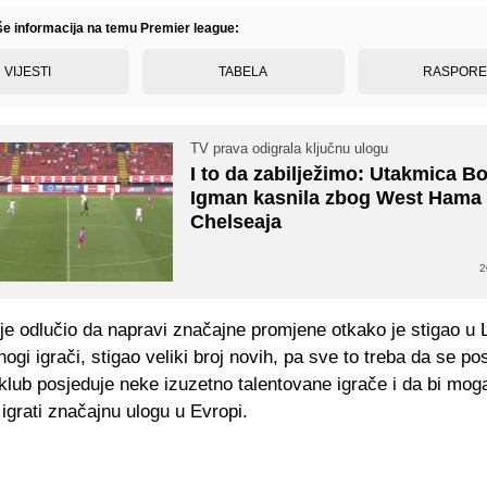
iše informacija na temu Premier league:
VIJESTI
TABELA
RASPOR
TV prava odigrala ključnu ulogu
I to da zabilježimo: Utakmica Bo
Igman kasnila zbog West Hama 
Chelseaja
2
je odlučio da napravi značajne promjene otkako je stigao u 
ogi igrači, stigao veliki broj novih, pa sve to treba da se posl
 klub posjeduje neke izuzetno talentovane igrače i da bi mog
igrati značajnu ulogu u Evropi.