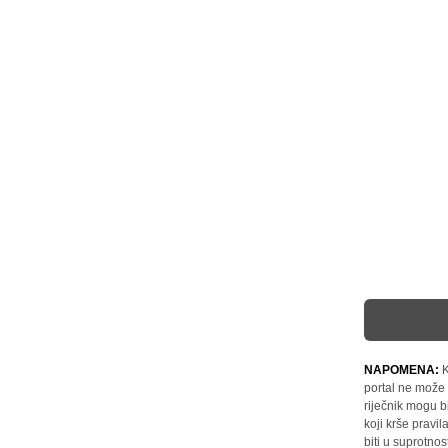
NAPOMENA:
K
portal ne može 
riječnik mogu b
koji krše pravi
biti u suprotnos