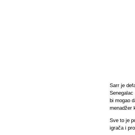
Sarr je def
Senegalac i
bi mogao da
menadžer kl
Sve to je p
igrača i pr