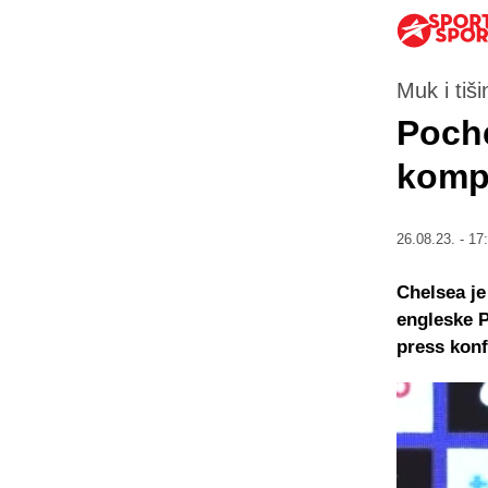
Muk i tiši
Poche
komp
26.08.23. - 17
Chelsea je
engleske P
press konf