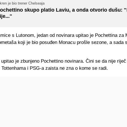
kren je bio trener Chelseaja
ochettino skupo platio Laviu, a onda otvorio dušu: 
ije..."
mice s Lutonom, jedan od novinara upitao je Pochettina za
ometaša koji je bio posuđen Monacu prošle sezone, a sada s
, upitao je zbunjeno Pochettino novinara. Čini se da nije riječ 
r Tottenhama i PSG-a zaista ne zna o kome se radi.