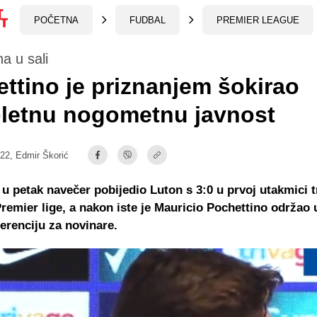
POČETNA
FUDBAL
PREMIER LEAGUE
na u sali
ttino je priznanjem šokirao
letnu nogometnu javnost
:22,
Edmir Škorić
 u petak navečer pobijedio Luton s 3:0 u prvoj utakmici 
remier lige, a nakon iste je Mauricio Pochettino održao
erenciju za novinare.