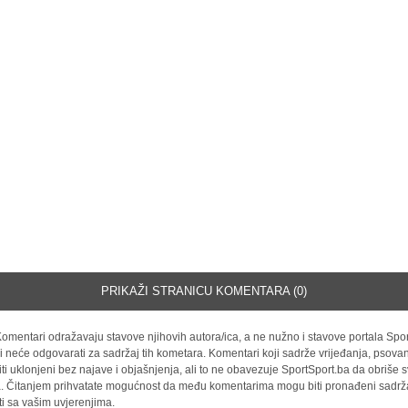
PRIKAŽI STRANICU KOMENTARA (0)
omentari odražavaju stavove njihovih autora/ica, a ne nužno i stavove portala Spor
i neće odgovarati za sadržaj tih kometara. Komentari koji sadrže vrijeđanja, psovan
iti uklonjeni bez najave i objašnjenja, ali to ne obavezuje SportSport.ba da obriše
la. Čitanjem prihvatate mogućnost da među komentarima mogu biti pronađeni sadrža
ti sa vašim uvjerenjima.