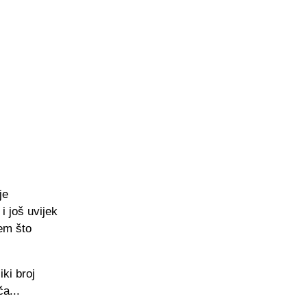
je
i još uvijek
lem što
ki broj
a...