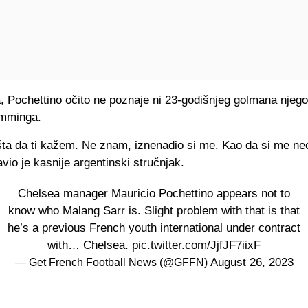
, Pochettino očito ne poznaje ni 23-godišnjeg golmana njeg
mminga.
ta da ti kažem. Ne znam, iznenadio si me. Kao da si me n
javio je kasnije argentinski stručnjak.
Chelsea manager Mauricio Pochettino appears not to
know who Malang Sarr is. Slight problem with that is that
he’s a previous French youth international under contract
with… Chelsea.
pic.twitter.com/JjfJF7iixF
August 26, 2023
— Get French Football News (@GFFN)