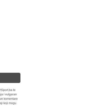
tSport.ba te
ja i vulgaran
 sve komentare
ji koji mogu