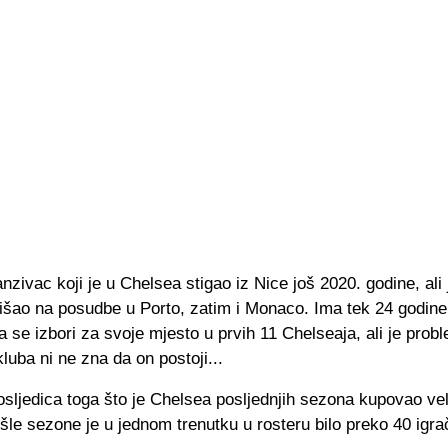
anzivac koji je u Chelsea stigao iz Nice još 2020. godine, ali 
šao na posudbe u Porto, zatim i Monaco. Ima tek 24 godine 
 se izbori za svoje mjesto u prvih 11 Chelseaja, ali je prob
uba ni ne zna da on postoji...
osljedica toga što je Chelsea posljednjih sezona kupovao veli
ošle sezone je u jednom trenutku u rosteru bilo preko 40 igrač