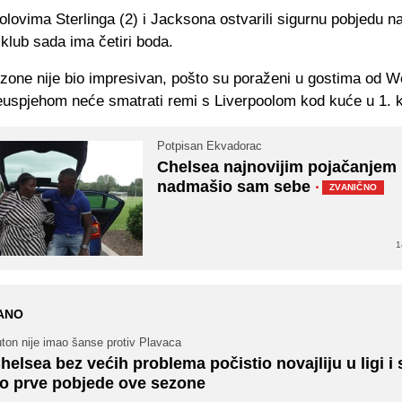
olovima Sterlinga (2) i Jacksona ostvarili sigurnu pobjedu 
 klub sada ima četiri boda.
zone nije bio impresivan, pošto su poraženi u gostima od 
uspjehom neće smatrati remi s Liverpoolom kod kuće u 1. k
Potpisan Ekvadorac
Chelsea najnovijim pojačanjem
nadmašio sam sebe
·
ZVANIČNO
1
ANO
ton nije imao šanse protiv Plavaca
helsea bez većih problema počistio novajliju u ligi i 
o prve pobjede ove sezone