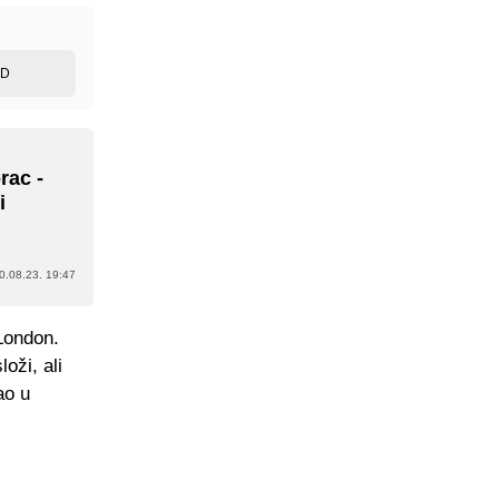
ED
rac -
i
0.08.23. 19:47
London.
oži, ali
ao u