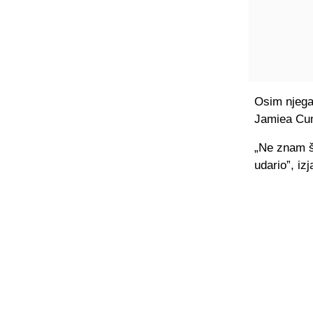
Osim njega
Jamiea Cu
„Ne znam š
udario”, iz