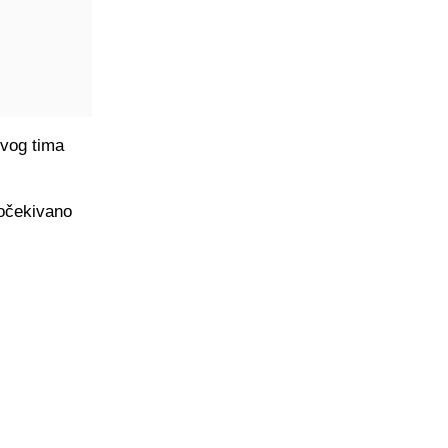
ovog tima
eočekivano