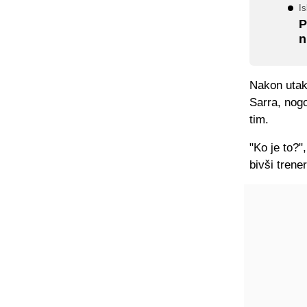
Is
P
n
Nakon utak
Sarra, nog
tim.
"Ko je to?"
bivši trene