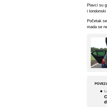
Plavci su g
i londonski
Početak se
mada se ne
POVEZ
Lu
C
d