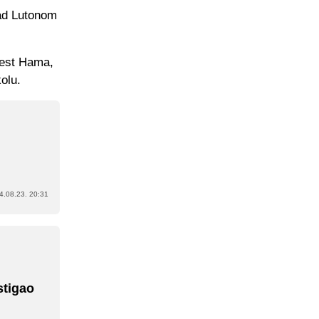
nad Lutonom
West Hama,
olu.
4.08.23. 20:31
stigao