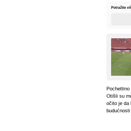
Potražite v
Pochettino 
Otišli su mn
očito je da
budućnosti 