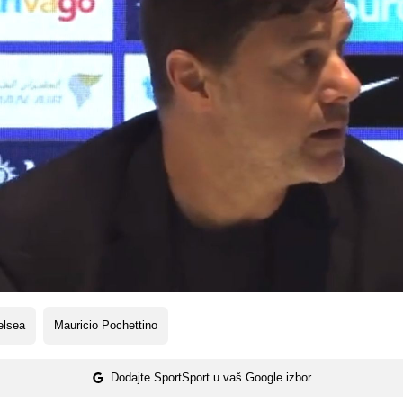
elsea
Mauricio Pochettino
Dodajte SportSport u vaš Google izbor