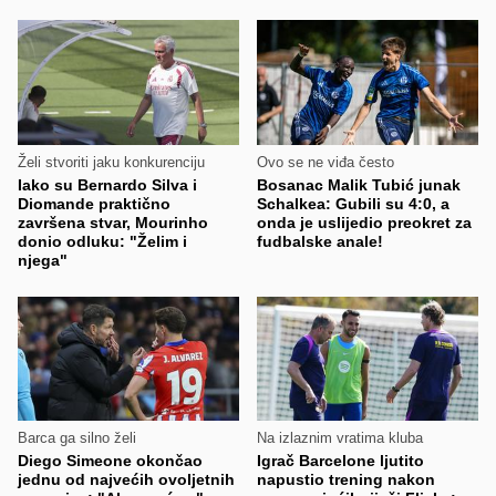
Želi stvoriti jaku konkurenciju
Ovo se ne viđa često
Iako su Bernardo Silva i
Bosanac Malik Tubić junak
Diomande praktično
Schalkea: Gubili su 4:0, a
završena stvar, Mourinho
onda je uslijedio preokret za
donio odluku: "Želim i
fudbalske anale!
njega"
Barca ga silno želi
Na izlaznim vratima kluba
Diego Simeone okončao
Igrač Barcelone ljutito
jednu od najvećih ovoljetnih
napustio trening nakon