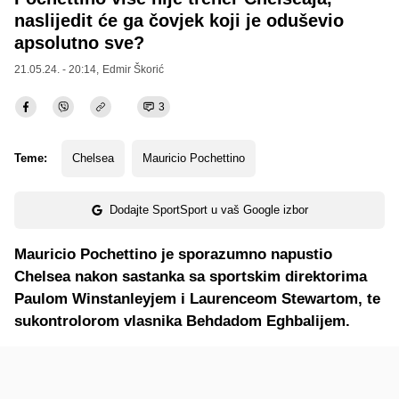
naslijedit će ga čovjek koji je oduševio
apsolutno sve?
21.05.24. - 20:14,
Edmir Škorić
3
Teme:
Chelsea
Mauricio Pochettino
Dodajte SportSport u vaš Google izbor
Mauricio Pochettino je sporazumno napustio
Chelsea nakon sastanka sa sportskim direktorima
Paulom Winstanleyjem i Laurenceom Stewartom, te
sukontrolorom vlasnika Behdadom Eghbalijem.