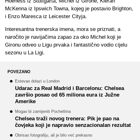
Hoeness iz Stuttgarta, Michel iz Girone, Kieran
McKenna iz Ipswich Towna, kojeg je postavio Brighton,
i Enzo Maresca iz Leicester Cityja.
Interesantna trenerska imena, mora se priznati, a
naročito je navijačima zapao za oko Michel koji je
Gironu odveo u Ligu prvaka i fantastično vodio cijelu
sezonu u La Ligi.
POVEZANO
Estevao dolazi u London
Udarac za Real Madrid i Barcelonu: Chelsea
završio posao od 65 miliona eura iz Južne
Amerike
Mogao bi zamijeniti Pochettina
Chelsea traži novog trenera: Pik je pao na
čovjeka koji je napravio senzacionalan rezultat
Obrisao fotografiju, ali je bilo već prekasno