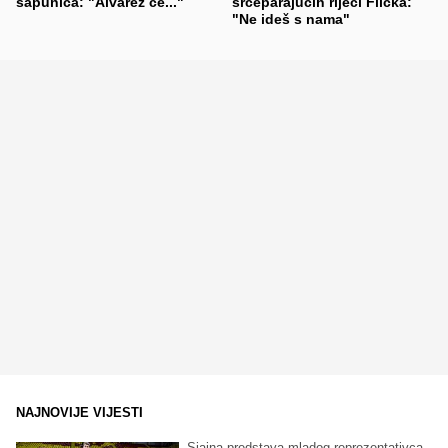
sapunica: "Alvarez će..."
srceparajućih riječi Flicka:
"Ne ideš s nama"
NAJNOVIJE VIJESTI
Sjajna predstava mladog reprezentativca