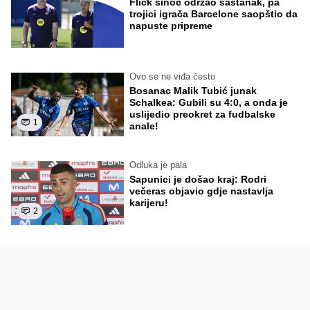
Flick sinoć održao sastanak, pa
trojici igrača Barcelone saopštio da
napuste pripreme
Ovo se ne viđa često
Bosanac Malik Tubić junak
Schalkea: Gubili su 4:0, a onda je
uslijedio preokret za fudbalske
1
anale!
Odluka je pala
Sapunici je došao kraj: Rodri
večeras objavio gdje nastavlja
karijeru!
2