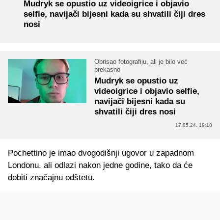
Mudryk se opustio uz videoigrice i objavio
selfie, navijači bijesni kada su shvatili čiji dres
nosi
Obrisao fotografiju, ali je bilo već
prekasno
Mudryk se opustio uz
videoigrice i objavio selfie,
navijači bijesni kada su
shvatili čiji dres nosi
17.05.24. 19:18
Pochettino je imao dvogodišnji ugovor u zapadnom
Londonu, ali odlazi nakon jedne godine, tako da će
dobiti značajnu odštetu.