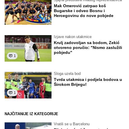
Mak Omerović zatrpao koš
Bugarske i odveo Bosnu i
Hercegovinu do nove pobjede
Izjave nakon utakmice
Krulj zadovoljan sa bodom, Zekić
otvoreno poručio: "Nismo zaslužili
pobjedu"
1
Sloga uzela bod
Tvrda utakmica i podjela bodova u
Širokom Brijegu!
1
NAJČITANIJE IZ KATEGORIJE
Vratili se u Barcelonu