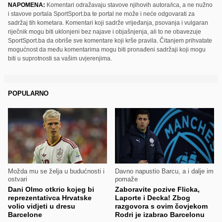
NAPOMENA:
Komentari odražavaju stavove njihovih autora/ica, a ne nužno
i stavove portala SportSport.ba te portal ne može i neće odgovarati za
sadržaj tih kometara. Komentari koji sadrže vrijeđanja, psovanja i vulgaran
riječnik mogu biti uklonjeni bez najave i objašnjenja, ali to ne obavezuje
SportSport.ba da obriše sve komentare koji krše pravila. Čitanjem prihvatate
mogućnost da među komentarima mogu biti pronađeni sadržaji koji mogu
biti u suprotnosti sa vašim uvjerenjima.
POPULARNO
Možda mu se želja u budućnosti i
Davno napustio Barcu, a i dalje im
ostvari
pomaže
Dani Olmo otkrio kojeg bi
Zaboravite pozive Flicka,
reprezentativca Hrvatske
Laporte i Decka! Zbog
volio vidjeti u dresu
razgovora s ovim čovjekom
Barcelone
Rodri je izabrao Barcelonu