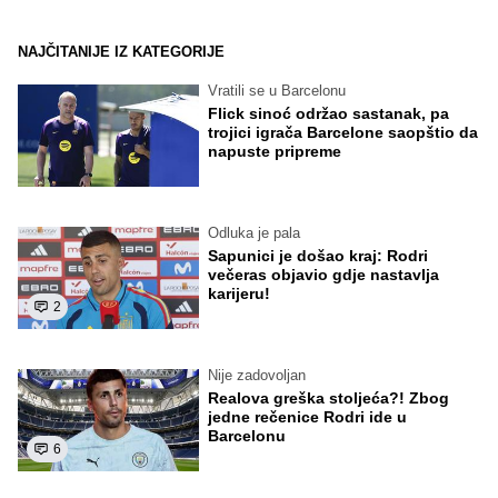
NAJČITANIJE IZ KATEGORIJE
Vratili se u Barcelonu
Flick sinoć održao sastanak, pa
trojici igrača Barcelone saopštio da
napuste pripreme
Odluka je pala
Sapunici je došao kraj: Rodri
večeras objavio gdje nastavlja
karijeru!
2
Nije zadovoljan
Realova greška stoljeća?! Zbog
jedne rečenice Rodri ide u
Barcelonu
6