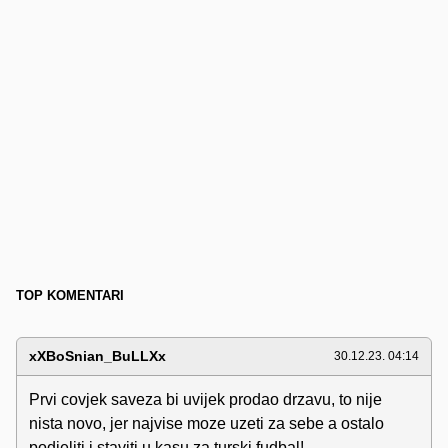
TOP KOMENTARI
xXBoSnian_BuLLXx
30.12.23. 04:14
Prvi covjek saveza bi uvijek prodao drzavu, to nije
nista novo, jer najvise moze uzeti za sebe a ostalo
podjeliti i staviti u kasu za turski fudbal!