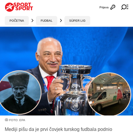
Prijava
Otvori profi
Ot
POČETNA
FUDBAL
SÜPER LIG
FOTO: EPA
Mediji pišu da je prvi čovjek turskog fudbala podnio