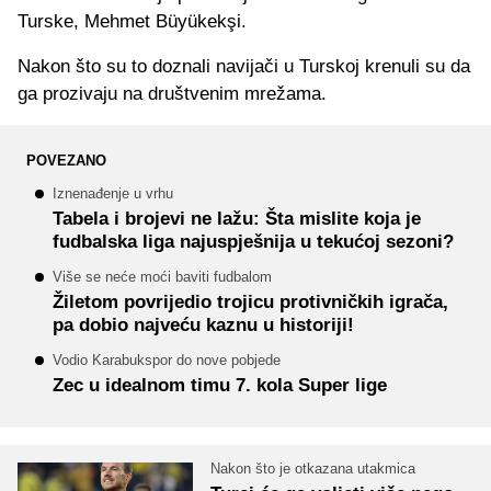
Turske, Mehmet Büyükekşi.
Nakon što su to doznali navijači u Turskoj krenuli su da
ga prozivaju na društvenim mrežama.
POVEZANO
Iznenađenje u vrhu
Tabela i brojevi ne lažu: Šta mislite koja je
fudbalska liga najuspješnija u tekućoj sezoni?
Više se neće moći baviti fudbalom
Žiletom povrijedio trojicu protivničkih igrača,
pa dobio najveću kaznu u historiji!
Vodio Karabukspor do nove pobjede
Zec u idealnom timu 7. kola Super lige
Nakon što je otkazana utakmica