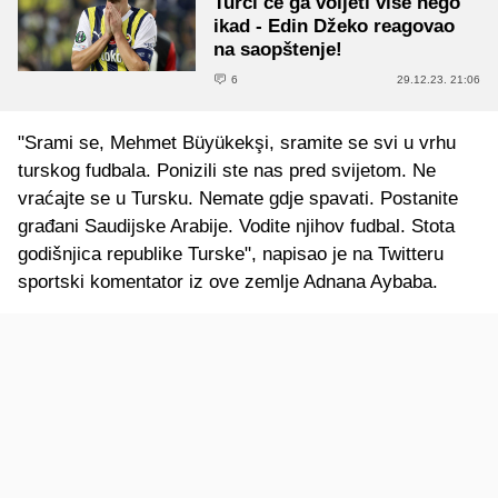
Turci će ga voljeti više nego
ikad - Edin Džeko reagovao
na saopštenje!
6
29.12.23. 21:06
"Srami se, Mehmet Büyükekşi, sramite se svi u vrhu
turskog fudbala. Ponizili ste nas pred svijetom. Ne
vraćajte se u Tursku. Nemate gdje spavati. Postanite
građani Saudijske Arabije. Vodite njihov fudbal. Stota
godišnjica republike Turske", napisao je na Twitteru
sportski komentator iz ove zemlje Adnana Aybaba.