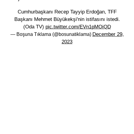
Cumhurbaşkanı Recep Tayyip Erdoğan, TFF
Başkanı Mehmet Büyükekşi'nin istifasını istedi.
(Oda TV)
pic.twitter.com/EVn1pMOiQD
December 29,
— Boşuna Tıklama (@bosunatiklama)
2023