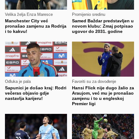
Velika želja Enza Maresce
Promijenio sredinu
Manchester City već
Samed Baždar predstavljen u
pronašao zamjenu za Rodrija
novom klubu: Zmaj potpisao
i to kakvu!
ugovor do 2031. godine
Odluka je pala
Favoriti su za dovođenje
Sapunici je došao kraj: Rodri
Hansi Flick nije dugo žalio za
večeras objavio gdje
Araujom, već mu je pronašao
nastavlja karijeru!
zamjenu i to u engleskoj
Premier ligi