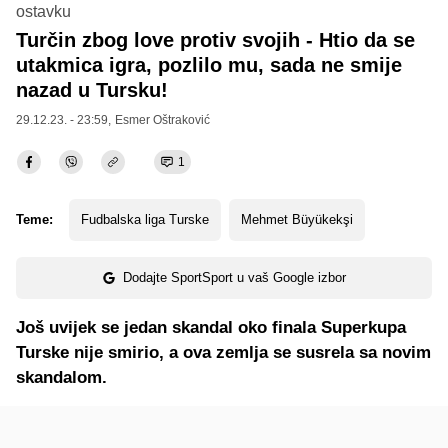
ostavku
Turčin zbog love protiv svojih - Htio da se
utakmica igra, pozlilo mu, sada ne smije
nazad u Tursku!
29.12.23. - 23:59,
Esmer Oštraković
1
Teme:
Fudbalska liga Turske
Mehmet Büyükekşi
Dodajte SportSport u vaš Google izbor
Još uvijek se jedan skandal oko finala Superkupa
Turske nije smirio, a ova zemlja se susrela sa novim
skandalom.