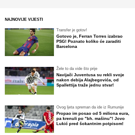
NAJNOVIJE VIJESTI
Transfer je gotov!
Gotovo je, Ferran Torres izabrao
PSG! Poznato koliko će zaraditi
Barcelona
Žele to da vide što prije
Navijači Juventusa su rekli svoje
nakon debija Alajbegovića, od
Spallettija traže jednu stvar!
Ovog ljeta spreman da ide iz Rumunije
Propao im posao od 5 miliona eura,
pa krenuli po "bh. mašinu"! Jovo
Lukić pred šokantnim potpisom!