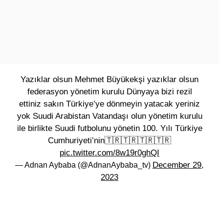
Yazıklar olsun Mehmet Büyükekşi yazıklar olsun
federasyon yönetim kurulu Dünyaya bizi rezil
ettiniz sakın Türkiye’ye dönmeyin yatacak yeriniz
yok Suudi Arabistan Vatandaşı olun yönetim kurulu
ile birlikte Suudi futbolunu yönetin 100. Yılı Türkiye
Cumhuriyeti’nin🇹🇷🇹🇷🇹🇷🇹🇷
pic.twitter.com/8w19r0ghQI
December 29,
— Adnan Aybaba (@AdnanAybaba_tv)
2023