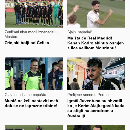
Zeničani nisu mogli iznenaditi u
Sjajni napadač
Mostaru
Ma šta će Real Madrid!
Zrinjski bolji od Čelika
Kenan Kodro skinuo osmjeh
s lica velikom Mourinhu!
Glavni sudija ne popušta
Prelijepe scene u Perthu
Musić ne želi nastaviti meč
Igrači Juventusa su shvatili
dok se ne isprazne tribine!
ko je Kerim Alajbegović kada
su stigli na aerodrom u
Australiji