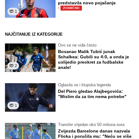
predstavila novo pojačanje
·
ZVANIČNO
1
NAJČITANIJE IZ KATEGORIJE
Ovo se ne viđa često
Bosanac Malik Tubić junak
Schalkea: Gubili su 4:0, a onda je
uslijedio preokret za fudbalske
2
anale!
Oglasila se i klupska legenda
Del Piero gledao Alajbegovića:
"Mislim da za tim nema potrebe"
1
Transfer vrijedan oko 50 miliona eura
Zvijezda Barcelone danas nazvala
Flicka i poručila mu: "Neću se više