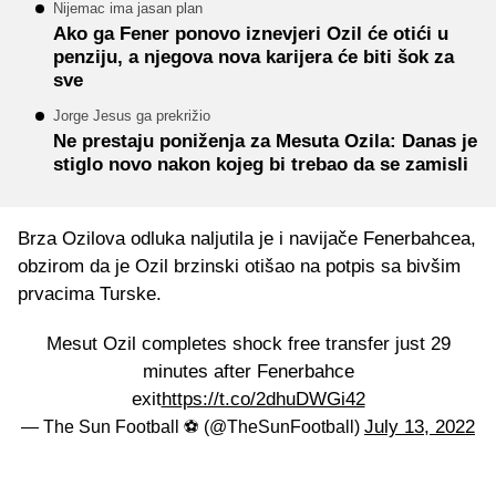
Nijemac ima jasan plan
Ako ga Fener ponovo iznevjeri Ozil će otići u
penziju, a njegova nova karijera će biti šok za
sve
Jorge Jesus ga prekrižio
Ne prestaju poniženja za Mesuta Ozila: Danas je
stiglo novo nakon kojeg bi trebao da se zamisli
Brza Ozilova odluka naljutila je i navijače Fenerbahcea,
obzirom da je Ozil brzinski otišao na potpis sa bivšim
prvacima Turske.
Mesut Ozil completes shock free transfer just 29
minutes after Fenerbahce
exit
https://t.co/2dhuDWGi42
July 13, 2022
— The Sun Football ⚽ (@TheSunFootball)