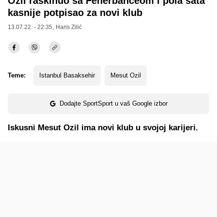
Ozil raskinuo sa Fenerbahceom i pola sata
kasnije potpisao za novi klub
13.07.22. - 22:35,
Haris Zilić
Teme:
Istanbul Basaksehir
Mesut Ozil
Dodajte SportSport u vaš Google izbor
Iskusni Mesut Ozil ima novi klub u svojoj karijeri.