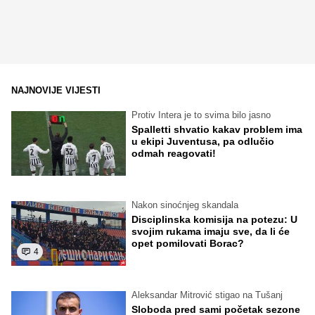
NAJNOVIJE VIJESTI
Protiv Intera je to svima bilo jasno
Spalletti shvatio kakav problem ima
u ekipi Juventusa, pa odlučio
odmah reagovati!
Nakon sinoćnjeg skandala
Disciplinska komisija na potezu: U
svojim rukama imaju sve, da li će
opet pomilovati Borac?
4
Aleksandar Mitrović stigao na Tušanj
Sloboda pred sami početak sezone