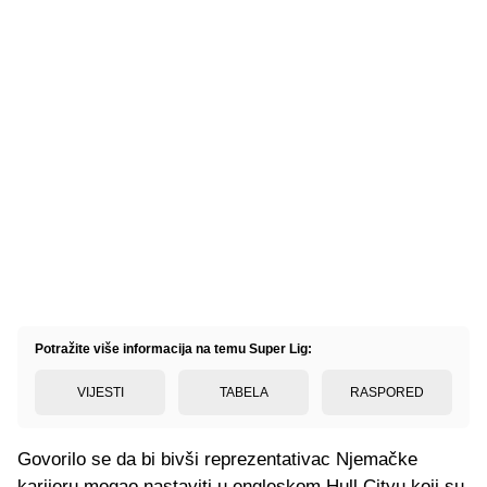
Potražite više informacija na temu Super Lig:
VIJESTI
TABELA
RASPORED
Govorilo se da bi bivši reprezentativac Njemačke
karijeru mogao nastaviti u engleskom Hull Cityu koji su