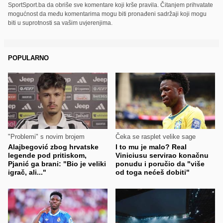
SportSport.ba da obriše sve komentare koji krše pravila. Čitanjem prihvatate
mogućnost da među komentarima mogu biti pronađeni sadržaji koji mogu
biti u suprotnosti sa vašim uvjerenjima.
POPULARNO
"Problemi" s novim brojem
Čeka se rasplet velike sage
Alajbegović zbog hrvatske
I to mu je malo? Real
legende pod pritiskom,
Viniciusu servirao konačnu
Pjanić ga brani: "Bio je veliki
ponudu i poručio da "više
igrač, ali..."
od toga nećeš dobiti"