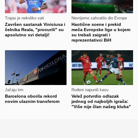
Trajao je nekoliko sati
Nevrijeme zahvatilo dio Evrope
Završen sastanak Viniciusa i
Haotične scene i prekid
čelnika Reala, "procurili" su
meča Evropske lige u kojem
apsolutno svi detalji!
su trebali zaigrati i
reprezentativci BiH
Jačaju tim
Rođeni napunili kasu
Barcelona oborila rekord
Velež potvrdio odlazak
novim ulaznim transferom
jednog od najboljih igrača:
"Više nije član našeg kluba"