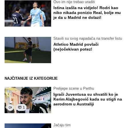
Ovo im nije trebao uraditi
Istina izašla na vidjelo! Rodri kao
niko nikada ponizio Real, bolje mu
je da u Madrid ne dolazi!
Stavili su svog napadača na transfer listu
Atletico Madrid povlači
(ne)očekivan potez!
NAJČITANIJE IZ KATEGORIJE
Prelijepe scene u Perthu
Igrači Juventusa su shvatili ko je
Kerim Alajbegović kada su stigli na
aerodrom u Australiji
1
Jačaju tim