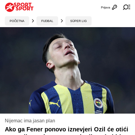
Prijava
Otvori profi
Ot
POČETNA
FUDBAL
SÜPER LIG
Nijemac ima jasan plan
Ako ga Fener ponovo iznevjeri Ozil će otići