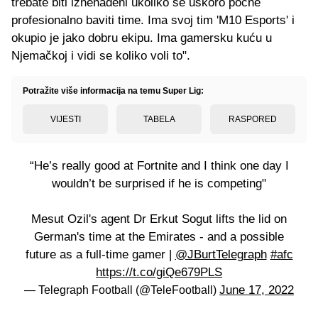
trebate biti iznenađeni ukoliko se uskoro počne
profesionalno baviti time. Ima svoj tim 'M10 Esports' i
okupio je jako dobru ekipu. Ima gamersku kuću u
Njemačkoj i vidi se koliko voli to".
Potražite više informacija na temu Super Lig:
VIJESTI
TABELA
RASPORED
“He’s really good at Fortnite and I think one day I
wouldn’t be surprised if he is competing"
Mesut Ozil's agent Dr Erkut Sogut lifts the lid on
German's time at the Emirates - and a possible
future as a full-time gamer |
@JBurtTelegraph
#afc
https://t.co/giQe679PLS
June 17, 2022
— Telegraph Football (@TeleFootball)