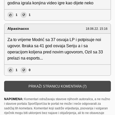
godina igrala konjina video igre kao dijete neko
1
1
Alpasinacxx
18.06.22. 15:16
Za to vrijeme Modrić sa 37 osvaja LP i potpisuje noi
ugovor. Ibraka sa 41 god osvaja Seriju a i sa
operacijom koljena pred novim ugovorom, Ozil sa 33
prelazi na esports...
1
0
PRIKAŽI STRANICU KOMENTARA (7)
NAPOMENA:
Komentari odražavaju stavove njihovih autora/ica, a ne nužno
i stavove portala SportSport.ba te portal ne može i neće odgovarati za
sadržaj tih kometara. Komentari koji sadrže vrijeđanja, psovanja i vulgaran
riječnik mogu biti uklonjeni bez najave i objašnjenja, ali to ne obavezuje