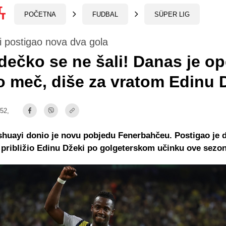
POČETNA
FUDBAL
SÜPER LIG
 postigao nova dva gola
dečko se ne šali! Danas je op
io meč, diše za vratom Edinu 
:52,
huayi donio je novu pobjedu Fenerbahčeu. Postigao je d
približio Edinu Džeki po golgeterskom učinku ove sezon