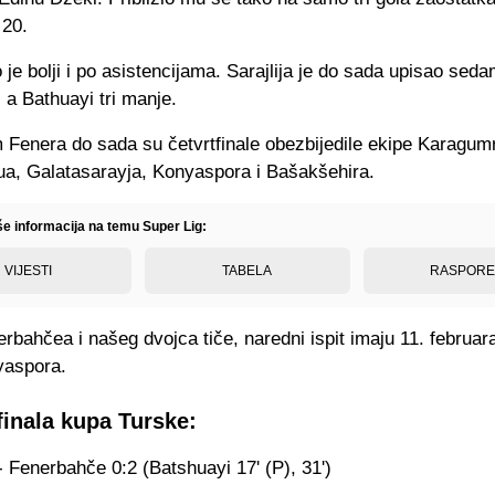
 20.
je bolji i po asistencijama. Sarajlija je do sada upisao sed
, a Bathuayi tri manje.
m Fenera do sada su četvrtfinale obezbijedile ekipe Karagum
a, Galatasarayja, Konyaspora i Bašakšehira.
še informacija na temu Super Lig:
VIJESTI
TABELA
RASPOR
rbahčea i našeg dvojca tiče, naredni ispit imaju 11. februara 
yaspora.
inala kupa Turske:
 Fenerbahče 0:2 (Batshuayi 17' (P), 31')