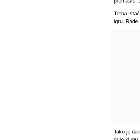
promašio, s
Treba istać
igru. Rade 
Tako je dan
grije klupu