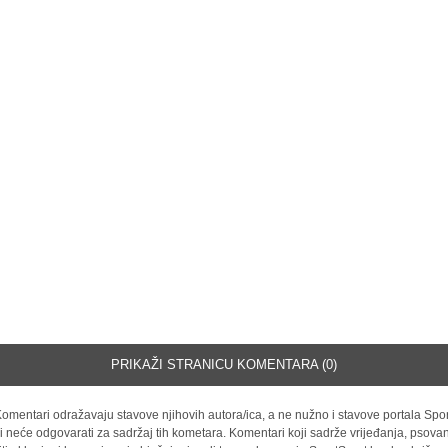
PRIKAŽI STRANICU KOMENTARA (0)
omentari odražavaju stavove njihovih autora/ica, a ne nužno i stavove portala Spor
i neće odgovarati za sadržaj tih kometara. Komentari koji sadrže vrijeđanja, psovan