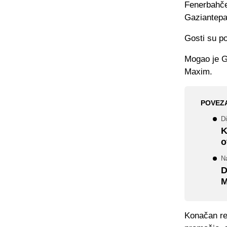
Fenerbahče
Gaziantepa.
Gosti su po
Mogao je Ga
Maxim.
POVEZ
D
K
o
N
D
M
Konačan rez