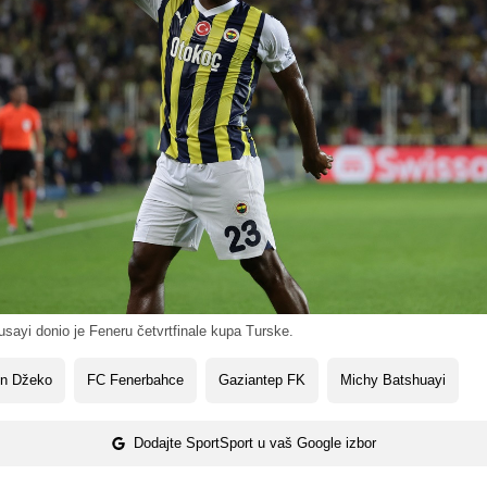
ayi donio je Feneru četvrtfinale kupa Turske.
in Džeko
FC Fenerbahce
Gaziantep FK
Michy Batshuayi
Dodajte SportSport u vaš Google izbor