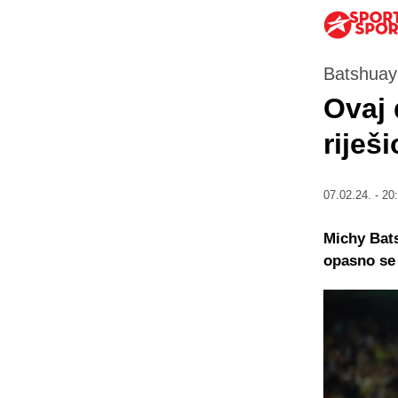
Batshuayi
Ovaj 
riješ
07.02.24. - 20
Michy Bats
opasno se 