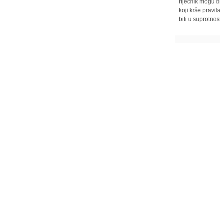
riječnik mogu b
koji krše pravi
biti u suprotnos