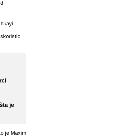
od
shuayi.
skoristio
rci
šta je
što je Maxim