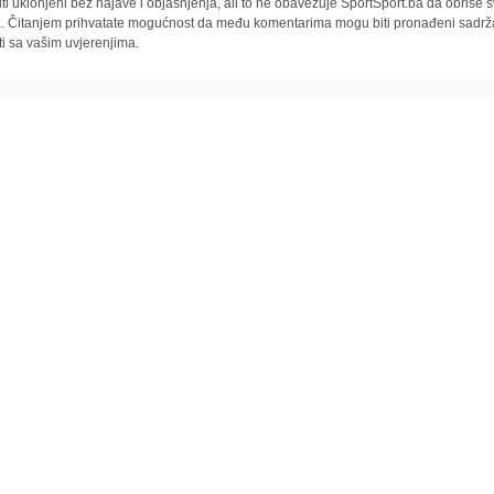
iti uklonjeni bez najave i objašnjenja, ali to ne obavezuje SportSport.ba da obriše
la. Čitanjem prihvatate mogućnost da među komentarima mogu biti pronađeni sadrža
ti sa vašim uvjerenjima.