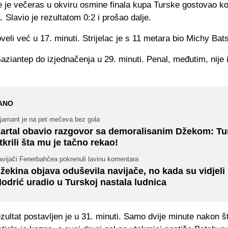
 je večeras u okviru osmine finala kupa Turske gostovao k
 Slavio je rezultatom 0:2 i prošao dalje.
veli već u 17. minuti. Strijelac je s 11 metara bio Michy Bat
ziantep do izjednačenja u 29. minuti. Penal, međutim, nije i
ANO
ijamant je na pet mečeva bez gola
artal obavio razgovor sa demoralisanim Džekom: Tu
tkrili šta mu je tačno rekao!
avijači Fenerbahčea pokrenuli lavinu komentara
žekina objava oduševila navijače, no kada su vidjeli 
odrić uradio u Turskoj nastala ludnica
ultat postavljen je u 31. minuti. Samo dvije minute nakon 