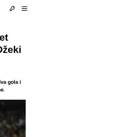
Otvori profil
Otvori meni
et
Džeki
va gola i
e.