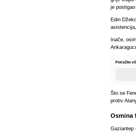
je postigao
Edin Džeko 
asistencija
Inače, osi
Ankaragucu
Potražite vi
Što se Fene
protiv Alan
Osmina f
Gaziantep -