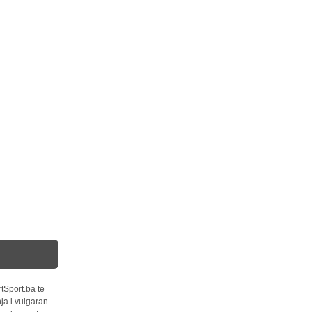
tSport.ba te
ja i vulgaran