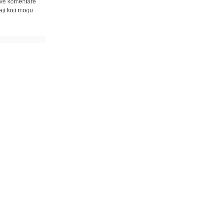
 sve komentare
ji koji mogu