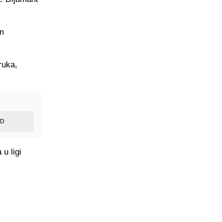
am
ruka,
ED
u ligi