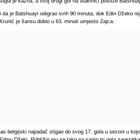
tigla je kazna, a svoj drugi gol na utakmici postiže Batshuay
i da je Batshuayi odigrao svih 90 minuta, dok Edin Džeko nij
Krunić je šansu dobio u 63. minuti umjesto Zajca.
as belgijski napadač stigao do svog 17. gola u sezoni u koj
 Edinu Džeki. Približio mu se tako na samo tri gola zaostatk