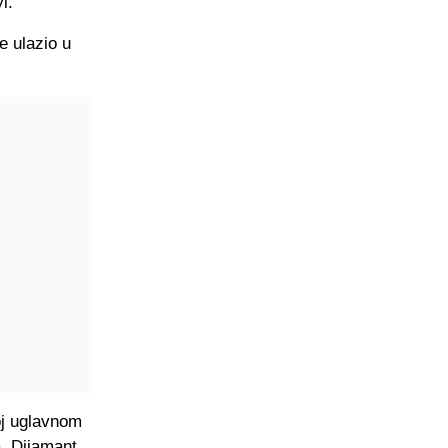
i.
e ulazio u
oj uglavnom
a. Dijamant