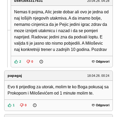
user1693317631
20.04.26. 04:28
Nemas ti pojma, Alic jeste dobar ali ovo je jedna od
naj lošijih njegovih utakmiva. A da imamo bolje,
nemamo cinjenica da je Pejic jedini igrac zdrav da
moze iznijeti utakmicu i nazad i da se pomjeri
naprijed. Radovac jedini zna da podvali loptu. E
valjda ti je jasno sto nismo pobjedili. A Miloševic
naj konkretniji trener u zadnjih 10 godina. Pozdrav
2
0
Odgovori
papagaj
18.04.26. 00:24
Evo ti prijedlog za utorak, molim te ko Boga pokusaj sa
Prokopom i Miloševićem od 1 minute molim te.
1
0
Odgovori