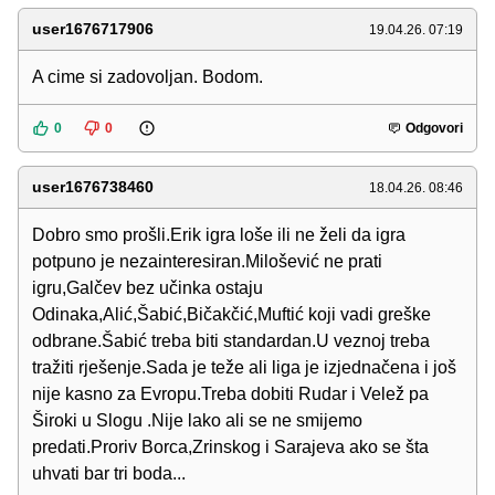
user1676717906
19.04.26. 07:19
A cime si zadovoljan. Bodom.
0
0
Odgovori
user1676738460
18.04.26. 08:46
Dobro smo prošli.Erik igra loše ili ne želi da igra
potpuno je nezainteresiran.Milošević ne prati
igru,Galčev bez učinka ostaju
Odinaka,Alić,Šabić,Bičakčić,Muftić koji vadi greške
odbrane.Šabić treba biti standardan.U veznoj treba
tražiti rješenje.Sada je teže ali liga je izjednačena i još
nije kasno za Evropu.Treba dobiti Rudar i Velež pa
Široki u Slogu .Nije lako ali se ne smijemo
predati.Proriv Borca,Zrinskog i Sarajeva ako se šta
uhvati bar tri boda...