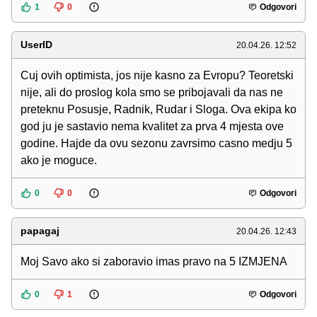
1
0
Odgovori
UserID
20.04.26. 12:52
Cuj ovih optimista, jos nije kasno za Evropu? Teoretski
nije, ali do proslog kola smo se pribojavali da nas ne
preteknu Posusje, Radnik, Rudar i Sloga. Ova ekipa ko
god ju je sastavio nema kvalitet za prva 4 mjesta ove
godine. Hajde da ovu sezonu zavrsimo casno medju 5
ako je moguce.
0
0
Odgovori
papagaj
20.04.26. 12:43
Moj Savo ako si zaboravio imas pravo na 5 IZMJENA
0
1
Odgovori