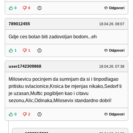
0
0
Odgovori
789012455
18.04.26. 08:07
Gdje ces bolan biti zadovoljan bodom...eh
1
1
Odgovori
user1742309868
18.04.26. 07:38
Milosevicu pocinjem da sumnjam da si i tinpodlagao
pritisku svlacionice,Kroica be mjenjas nikako,Sedorf ti
je uzasan,Muftic pogibljen kao i citavu
sezonu,Alic,Odinaka,Milosevix standardno dobri!
0
2
Odgovori