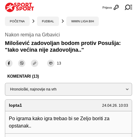
Prijava
Otvori profi
Ot
POČETNA
FUDBAL
WWIN LIGA BIH
Nakon remija na Grbavici
Milošević zadovoljan bodom protiv Posušja:
"Iako većina nije zadovoljna.."
13
KOMENTARI (13)
Sortiraj
lopta1
24.04.26. 10:03
Po igrama kako igra trebao bi se Zeljo boriti za
opstanak..