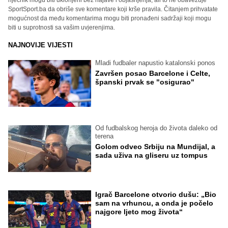
riječnik mogu biti uklonjeni bez najave i objašnjenja, ali to ne obavezuje
SportSport.ba da obriše sve komentare koji krše pravila. Čitanjem prihvatate
mogućnost da među komentarima mogu biti pronađeni sadržaji koji mogu
biti u suprotnosti sa vašim uvjerenjima.
NAJNOVIJE VIJESTI
Mladi fudbaler napustio katalonski ponos
Završen posao Barcelone i Celte,
španski prvak se "osigurao"
Od fudbalskog heroja do života daleko od
terena
Golom odveo Srbiju na Mundijal, a
sada uživa na gliseru uz tompus
Igrač Barcelone otvorio dušu: „Bio
sam na vrhuncu, a onda je počelo
najgore ljeto mog života“