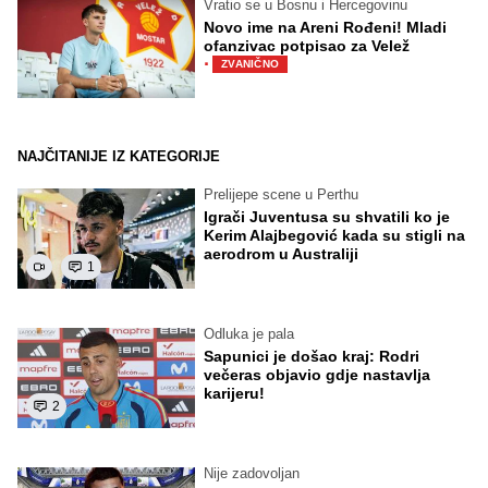
Vratio se u Bosnu i Hercegovinu
Novo ime na Areni Rođeni! Mladi
ofanzivac potpisao za Velež
·
ZVANIČNO
NAJČITANIJE IZ KATEGORIJE
Prelijepe scene u Perthu
Igrači Juventusa su shvatili ko je
Kerim Alajbegović kada su stigli na
aerodrom u Australiji
1
Odluka je pala
Sapunici je došao kraj: Rodri
večeras objavio gdje nastavlja
karijeru!
2
Nije zadovoljan