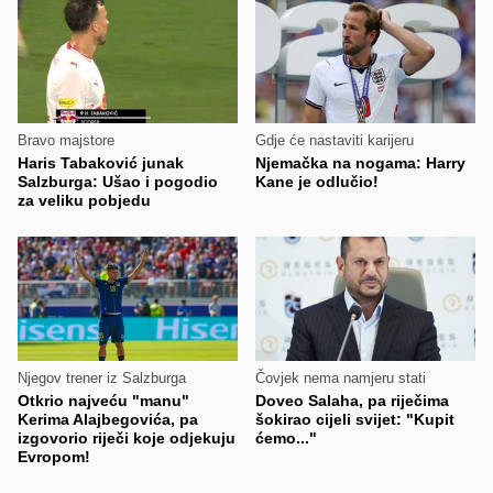
Bravo majstore
Gdje će nastaviti karijeru
Haris Tabaković junak
Njemačka na nogama: Harry
Salzburga: Ušao i pogodio
Kane je odlučio!
za veliku pobjedu
Njegov trener iz Salzburga
Čovjek nema namjeru stati
Otkrio najveću "manu"
Doveo Salaha, pa riječima
Kerima Alajbegovića, pa
šokirao cijeli svijet: "Kupit
izgovorio riječi koje odjekuju
ćemo..."
Evropom!