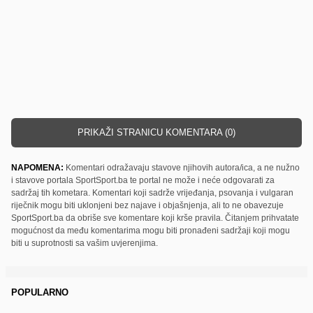
PRIKAŽI STRANICU KOMENTARA (0)
NAPOMENA:
Komentari odražavaju stavove njihovih autora/ica, a ne nužno
i stavove portala SportSport.ba te portal ne može i neće odgovarati za
sadržaj tih kometara. Komentari koji sadrže vrijeđanja, psovanja i vulgaran
riječnik mogu biti uklonjeni bez najave i objašnjenja, ali to ne obavezuje
SportSport.ba da obriše sve komentare koji krše pravila. Čitanjem prihvatate
mogućnost da među komentarima mogu biti pronađeni sadržaji koji mogu
biti u suprotnosti sa vašim uvjerenjima.
POPULARNO