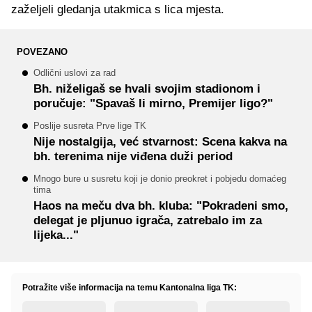
zaželjeli gledanja utakmica s lica mjesta.
POVEZANO
Odlični uslovi za rad
Bh. niželigaš se hvali svojim stadionom i
poručuje: "Spavaš li mirno, Premijer ligo?"
Poslije susreta Prve lige TK
Nije nostalgija, već stvarnost: Scena kakva na
bh. terenima nije viđena duži period
Mnogo bure u susretu koji je donio preokret i pobjedu domaćeg
tima
Haos na meču dva bh. kluba: "Pokradeni smo,
delegat je pljunuo igrača, zatrebalo im za
lijeka..."
Potražite više informacija na temu Kantonalna liga TK: