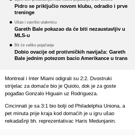
Pidro se priključio novom klubu, odradio i prve
treninge
Ušao i završio utakmicu
Gareth Bale pokazao da će biti nezaustavljiv u
MLS-u
Bit će veliko pojačanje
Dobio ovacije od protivničkih navijača: Gareth
Bale jednim potezom bacio Amerikance u trans
Montreal i Inter Miami odigrali su 2:2. Dvostruki
strijelac za domaće bio je Quioto, dok je za goste
pogađao Gonzalo Higuain uz Rodrigueza.
Cincinnati je sa 3:1 bio bolji od Philadelphia Uniona, a
pet minuta prije kraja kod domaćih je u igru ušao
nekadašnji bh. reprezentativac Haris Medunjanin.