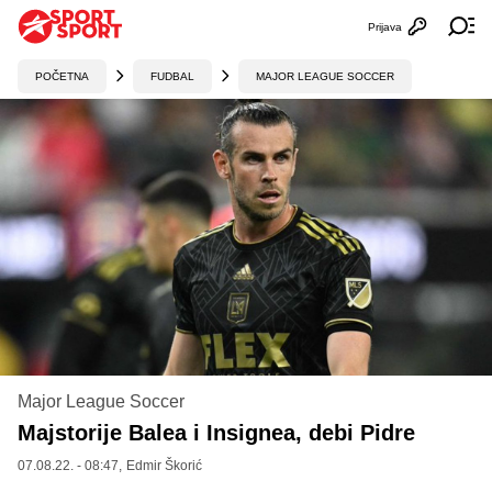
Prijava
Otvori profi
Ot
POČETNA
FUDBAL
MAJOR LEAGUE SOCCER
Major League Soccer
Majstorije Balea i Insignea, debi Pidre
07.08.22. - 08:47,
Edmir Škorić