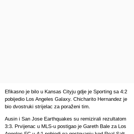
Efikasno je bilo u Kansas Cityju gdje je Sporting sa 4:2
pobijedio Los Angeles Galaxy. Chicharito Hernandez je
bio dvostruki strijelac za poraženi tim.
Ausin i San Jose Earthquakes su remizirali rezultatom
3:3. Prvijenac u MLS-u postigao je Gareth Bale za Los
Angeles FC u 4:1 pobjedi na gostovanju kod Real Salt