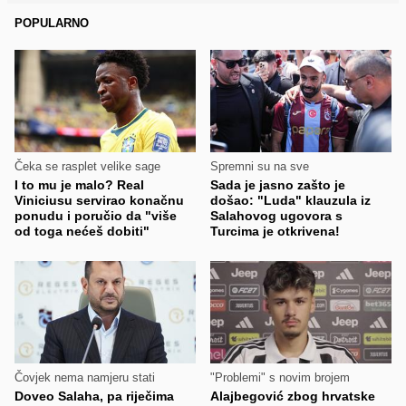
POPULARNO
Čeka se rasplet velike sage
Spremni su na sve
I to mu je malo? Real
Sada je jasno zašto je
Viniciusu servirao konačnu
došao: "Luda" klauzula iz
ponudu i poručio da "više
Salahovog ugovora s
od toga nećeš dobiti"
Turcima je otkrivena!
Čovjek nema namjeru stati
"Problemi" s novim brojem
Doveo Salaha, pa riječima
Alajbegović zbog hrvatske