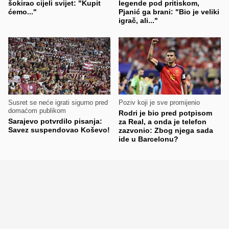
šokirao cijeli svijet: "Kupit
legende pod pritiskom,
ćemo..."
Pjanić ga brani: "Bio je veliki
igrač, ali..."
Susret se neće igrati sigurno pred
Poziv koji je sve promijenio
domaćom publikom
Rodri je bio pred potpisom
Sarajevo potvrdilo pisanja:
za Real, a onda je telefon
Savez suspendovao Koševo!
zazvonio: Zbog njega sada
ide u Barcelonu?