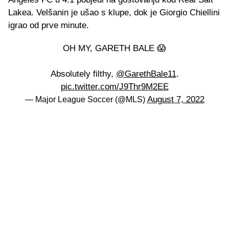
Lakea. Velšanin je ušao s klupe, dok je Giorgio Chiellini
igrao od prve minute.
OH MY, GARETH BALE 😱
Absolutely filthy,
@GarethBale11
.
pic.twitter.com/J9Thr9M2EE
August 7, 2022
— Major League Soccer (@MLS)