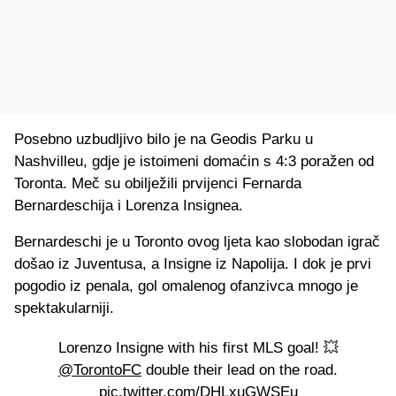
Posebno uzbudljivo bilo je na Geodis Parku u
Nashvilleu, gdje je istoimeni domaćin s 4:3 poražen od
Toronta. Meč su obilježili prvijenci Fernarda
Bernardeschija i Lorenza Insignea.
Bernardeschi je u Toronto ovog ljeta kao slobodan igrač
došao iz Juventusa, a Insigne iz Napolija. I dok je prvi
pogodio iz penala, gol omalenog ofanzivca mnogo je
spektakularniji.
Lorenzo Insigne with his first MLS goal! 💥
@TorontoFC
double their lead on the road.
pic.twitter.com/DHLxuGWSEu