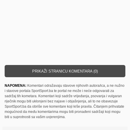
PRIKAŽI STRANICU KOMENTARA (0)
NAPOMENA:
Komentari odražavaju stavove njihovih autora/ica, a ne nužno
i stavove portala SportSport.ba te portal ne može i neće odgovarati za
sadržaj tih kometara. Komentari koji sadrže vrijeđanja, psovanja i vulgaran
riječnik mogu biti uklonjeni bez najave i objašnjenja, ali to ne obavezuje
SportSport.ba da obriše sve komentare koji krše pravila. Čitanjem prihvatate
mogućnost da među komentarima mogu biti pronađeni sadržaji koji mogu
biti u suprotnosti sa vašim uvjerenjima.