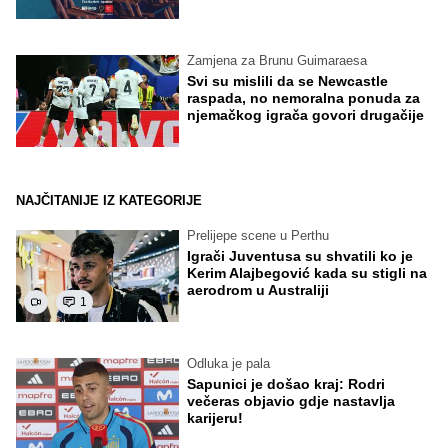
Zamjena za Brunu Guimaraesa
Svi su mislili da se Newcastle
raspada, no nemoralna ponuda za
njemačkog igrača govori drugačije
NAJČITANIJE IZ KATEGORIJE
Prelijepe scene u Perthu
Igrači Juventusa su shvatili ko je
Kerim Alajbegović kada su stigli na
aerodrom u Australiji
1
Odluka je pala
Sapunici je došao kraj: Rodri
večeras objavio gdje nastavlja
karijeru!