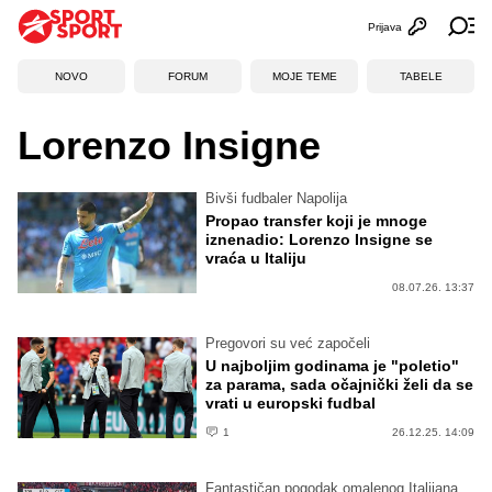
Prijava
Otvori profi
Ot
NOVO
FORUM
MOJE TEME
TABELE
Lorenzo Insigne
Bivši fudbaler Napolija
Propao transfer koji je mnoge
iznenadio: Lorenzo Insigne se
vraća u Italiju
08.07.26. 13:37
Pregovori su već započeli
U najboljim godinama je "poletio"
za parama, sada očajnički želi da se
vrati u europski fudbal
1
26.12.25. 14:09
Fantastičan pogodak omalenog Italijana