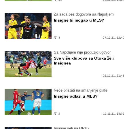
Za sada bez dogovora sa Napolijem
Insigne bi mogao u MLS?
3
27.12.21. 12:49
Sa Napolijem nije produžio ugovor
Sve više klubova sa Otoka želi
Insignea
02.12.21. 21:43
Neće pristati na smanjenje plate
Insigne odlazi u MLS?
2
12.11.21. 15:02
Insigne seli na Otok?