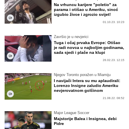
Na vrhuncu karijere "poletio" za
parama i otišao u Ameriku, sinoć
izgubio živce i zgrozio svijet!
01.10.23. 10:23
Završio je u nevjerici
Tuga i očaj prvaka Evrope: Otišao
je radi novca u najboljim godinama,
sada sjedi i plače na klupi
26.02.23. 12:15
Njegov Toronto poražen u Miamiju
I navijači Intera su mu aplaudirali:
Lorenzo Insigne zaludio Ameriku
nevjerovatnom golčinom
21.08.22. 08:52
Major League Soccer
Majstorije Balea i Insignea, debi
Pidre