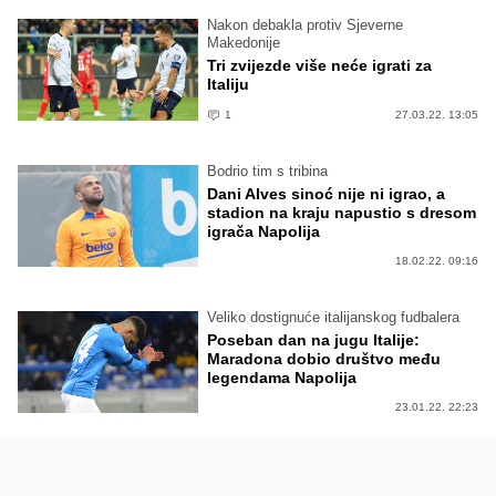
Nakon debakla protiv Sjeverne
Makedonije
Tri zvijezde više neće igrati za
Italiju
1
27.03.22. 13:05
Bodrio tim s tribina
Dani Alves sinoć nije ni igrao, a
stadion na kraju napustio s dresom
igrača Napolija
18.02.22. 09:16
Veliko dostignuće italijanskog fudbalera
Poseban dan na jugu Italije:
Maradona dobio društvo među
legendama Napolija
23.01.22. 22:23