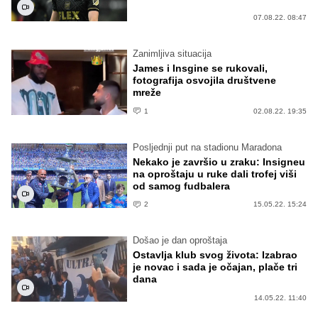
07.08.22. 08:47
Zanimljiva situacija
James i Insgine se rukovali,
fotografija osvojila društvene
mreže
1
02.08.22. 19:35
Posljednji put na stadionu Maradona
Nekako je završio u zraku: Insigneu
na oproštaju u ruke dali trofej viši
od samog fudbalera
2
15.05.22. 15:24
Došao je dan oproštaja
Ostavlja klub svog života: Izabrao
je novac i sada je očajan, plače tri
dana
14.05.22. 11:40