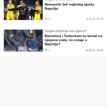
Newcastle želi najboleg igrača
Napolija
4
11.11.21. 22:34
Insigne potpisuje novi ugovor?
Barcelona i Tottenham su kucali na
njegova vrata, no ostaje u
Napoliju?
1
30.09.21. 23:49