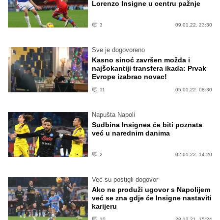
Lorenzo Insigne u centru pažnje
3
09.01.22. 23:30
Sve je dogovoreno
Kasno sinoć završen možda i
najšokantiji transfera ikada: Prvak
Evrope izabrao novac!
11
05.01.22. 08:30
Napušta Napoli
Sudbina Insignea će biti poznata
već u narednim danima
2
02.01.22. 14:20
Već su postigli dogovor
Ako ne produži ugovor s Napolijem
već se zna gdje će Insigne nastaviti
karijeru
10
28.12.21. 15:24