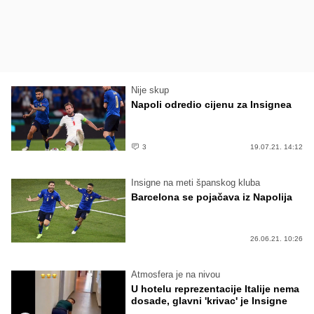
Nije skup
Napoli odredio cijenu za Insignea
3
19.07.21. 14:12
Insigne na meti španskog kluba
Barcelona se pojačava iz Napolija
26.06.21. 10:26
Atmosfera je na nivou
U hotelu reprezentacije Italije nema
dosade, glavni 'krivac' je Insigne