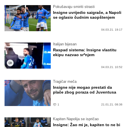
Pokušavaju smiriti strasti
Insigne uvrijedio saigrače, a Napoli
se oglasio čudnim saopštenjem
04.03.21. 19:17
Italijan bijesan
Raspad sistema: Insigne vlastitu
ekipu nazvao sr*njem
04.03.21. 10:52
Tragičar meča
Insigne nije mogao prestati da
plače zbog poraza od Juventusa
1
21.01.21. 08:36
Kapiten Napolija se ispričao
Insigne: Žao mi je, kapiten to ne bi