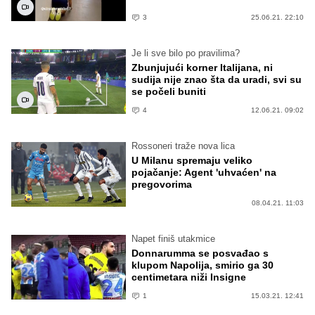
3
25.06.21. 22:10
Je li sve bilo po pravilima?
Zbunjujući korner Italijana, ni
sudija nije znao šta da uradi, svi su
se počeli buniti
4
12.06.21. 09:02
Rossoneri traže nova lica
U Milanu spremaju veliko
pojačanje: Agent 'uhvaćen' na
pregovorima
08.04.21. 11:03
Napet finiš utakmice
Donnarumma se posvađao s
klupom Napolija, smirio ga 30
centimetara niži Insigne
1
15.03.21. 12:41