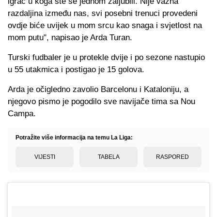
igrač u koga ste se jednom zaljubili. Nije važna
razdaljina između nas, svi posebni trenuci provedeni
ovdje biće uvijek u mom srcu kao snaga i svjetlost na
mom putu", napisao je Arda Turan.
Turski fudbaler je u protekle dvije i po sezone nastupio
u 55 utakmica i postigao je 15 golova.
Arda je očigledno zavolio Barcelonu i Kataloniju, a
njegovo pismo je pogodilo sve navijače tima sa Nou
Campa.
Potražite više informacija na temu La Liga:
VIJESTI
TABELA
RASPORED