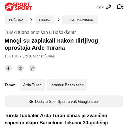
Prijava
Otvori profi
Ot
POČETNA
FUDBAL
PRIMERA DIVISION
Turski fudbaler otišao u Bašakšehir
Mnogi su zaplakali nakon dirljivog
oproštaja Arde Turana
13.01.18. - 17:40,
Midhat Šljivak
Teme:
Arda Turan
Istanbul Basaksehir
Dodajte SportSport u vaš Google izbor
Turski fudbaler Arda Turan danas je zvanično
napustio ekipu Barcelone. Iskusni 30-godišnji