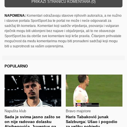
PRIKAŽI STRANICU KOMENTARA (0)
NAPOMENA:
Komentari odražavaju stavove njihovih autora/ica, a ne nužno
i stavove portala SportSport.ba te portal ne može i neće odgovarati za
sadržaj tih kometara. Komentari koji sadrže vrijeđanja, psovanja i vulgaran
riječnik mogu biti uklonjeni bez najave i objašnjenja, ali to ne obavezuje
SportSport.ba da obriše sve komentare koji krše pravila. Čitanjem prihvatate
mogućnost da među komentarima mogu biti pronađeni sadržaji koji mogu
biti u suprotnosti sa vašim uvjerenjima.
POPULARNO
Napušta klub
Bravo majstore
Sada je svima jasno zašto se
Haris Tabaković junak
on nije radovao dolasku
Salzburga: Ušao i pogodio
Alajbegovića, Juventus ga
za veliku pobjedu