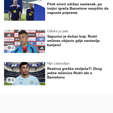
Flick sinoć održao sastanak, pa
trojici igrača Barcelone saopštio da
napuste pripreme
Odluka je pala
Sapunici je došao kraj: Rodri
večeras objavio gdje nastavlja
karijeru!
2
Nije zadovoljan
Realova greška stoljeća?! Zbog
jedne rečenice Rodri ide u
Barcelonu
6