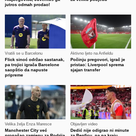
jutros odmah prodao!
Vratili se u Barcelonu
Aktivno ljeto na Anfieldu
Flick sinoć održao sastanak,
Počinju pregovori, igrač je
pa trojici igrača Barcelone
pristao: Liverpool sprema
saopštio da napuste
sjajan transfer
pripreme
Velika želja Enza Maresce
Objavljen video
Manchester City već
Dedić nije odigrao ni minute
pronašao zamjenu za Rodrija
za Benficu, pa na kraju