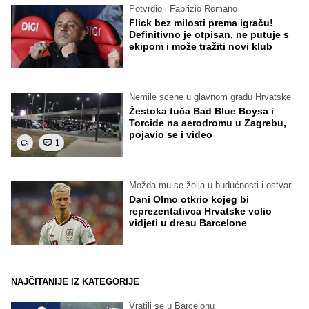
Potvrdio i Fabrizio Romano
Flick bez milosti prema igraču!
Definitivno je otpisan, ne putuje s
ekipom i može tražiti novi klub
Nemile scene u glavnom gradu Hrvatske
Žestoka tuča Bad Blue Boysa i
Torcide na aerodromu u Zagrebu,
pojavio se i video
1
Možda mu se želja u budućnosti i ostvari
Dani Olmo otkrio kojeg bi
reprezentativca Hrvatske volio
vidjeti u dresu Barcelone
NAJČITANIJE IZ KATEGORIJE
Vratili se u Barcelonu