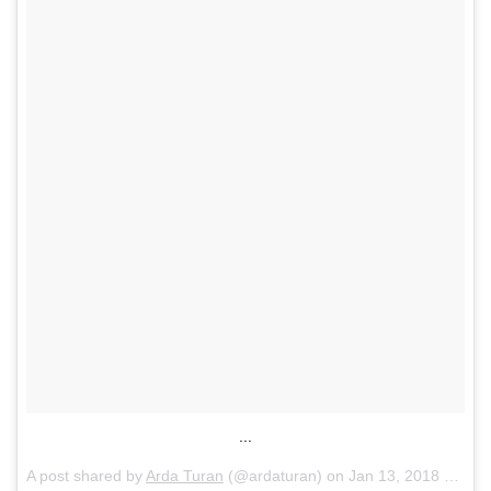
...
A post shared by
Arda Turan
(@ardaturan) on
Jan 13, 2018 at 7:57am PST