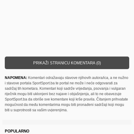
PRIKAŽI STRANICU KOMENTARA (0)
NAPOMENA:
Komentari odražavaju stavove njihovih autora/ica, a ne nužno
i stavove portala SportSport.ba te portal ne može i neće odgovarati za
sadržaj tih kometara. Komentari koji sadrže vrijeđanja, psovanja i vulgaran
riječnik mogu biti uklonjeni bez najave i objašnjenja, ali to ne obavezuje
SportSport.ba da obriše sve komentare koji krše pravila. Čitanjem prihvatate
mogućnost da među komentarima mogu biti pronađeni sadržaji koji mogu
biti u suprotnosti sa vašim uvjerenjima.
POPULARNO