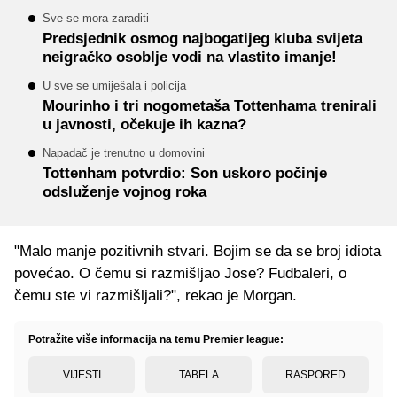
Sve se mora zaraditi
Predsjednik osmog najbogatijeg kluba svijeta
neigračko osoblje vodi na vlastito imanje!
U sve se umiješala i policija
Mourinho i tri nogometaša Tottenhama trenirali
u javnosti, očekuje ih kazna?
Napadač je trenutno u domovini
Tottenham potvrdio: Son uskoro počinje
odsluženje vojnog roka
"Malo manje pozitivnih stvari. Bojim se da se broj idiota
povećao. O čemu si razmišljao Jose? Fudbaleri, o
čemu ste vi razmišljali?", rekao je Morgan.
Potražite više informacija na temu Premier league:
VIJESTI
TABELA
RASPORED