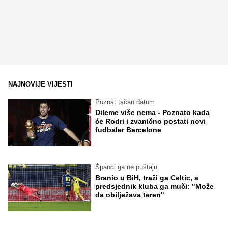
NAJNOVIJE VIJESTI
Poznat tačan datum
Dileme više nema - Poznato kada
će Rodri i zvanično postati novi
fudbaler Barcelone
Španci ga ne puštaju
Branio u BiH, traži ga Celtic, a
predsjednik kluba ga muči: "Može
da obilježava teren"