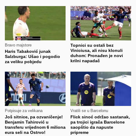
Bravo majstore
Topnici su ostali bez
Viniciusa, ali nisu klonuli
Haris Tabaković junak
duhom: Pronađen je novi
Salzburga: Ušao i pogodio
krilni napadač
za veliku pobjedu
Potpisuje za velikana
Vratili se u Barcelonu
Još sitnice, pa ozvaničenje!
Flick sinoć održao sastanak,
Benjamin Tahirović u
pa trojici igrača Barcelone
transferu vrijednom 6 miliona
saopštio da napuste
eura seli na Ostrvo!
pripreme