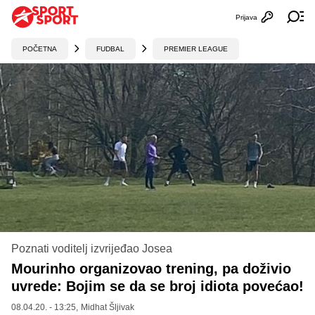
Prijava
Otvori profi
Ot
POČETNA
FUDBAL
PREMIER LEAGUE
Poznati voditelj izvrijeđao Josea
Mourinho organizovao trening, pa doživio
uvrede: Bojim se da se broj idiota povećao!
08.04.20. - 13:25,
Midhat Šljivak