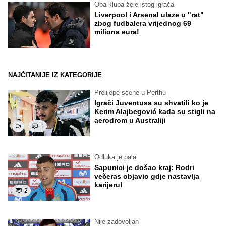
Oba kluba žele istog igrača
Liverpool i Arsenal ulaze u "rat"
zbog fudbalera vrijednog 69
miliona eura!
NAJČITANIJE IZ KATEGORIJE
Prelijepe scene u Perthu
Igrači Juventusa su shvatili ko je
Kerim Alajbegović kada su stigli na
aerodrom u Australiji
1
Odluka je pala
Sapunici je došao kraj: Rodri
večeras objavio gdje nastavlja
karijeru!
2
Nije zadovoljan