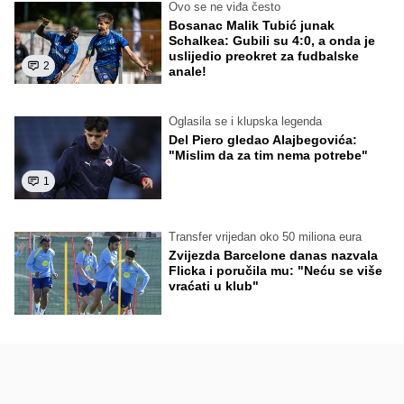
Ovo se ne viđa često
Bosanac Malik Tubić junak
Schalkea: Gubili su 4:0, a onda je
uslijedio preokret za fudbalske
2
anale!
Oglasila se i klupska legenda
Del Piero gledao Alajbegovića:
"Mislim da za tim nema potrebe"
1
Transfer vrijedan oko 50 miliona eura
Zvijezda Barcelone danas nazvala
Flicka i poručila mu: "Neću se više
vraćati u klub"