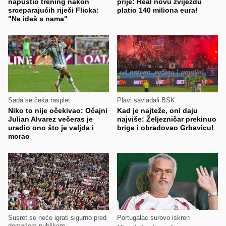
napustio trening nakon
prije: Real novu zvijezdu
srceparajućih riječi Flicka:
platio 140 miliona eura!
"Ne ideš s nama"
Sada se čeka rasplet
Plavi savladali BSK
Niko to nije očekivao: Očajni
Kad je najteže, oni daju
Julian Alvarez večeras je
najviše: Željezničar prekinuo
uradio ono što je valjda i
brige i obradovao Grbavicu!
morao
Susret se neće igrati sigurno pred
Portugalac surovo iskren
domaćom publikom