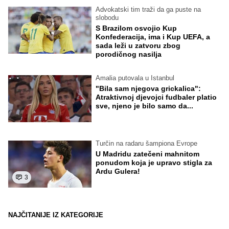
Advokatski tim traži da ga puste na
slobodu
S Brazilom osvojio Kup
Konfederacija, ima i Kup UEFA, a
sada leži u zatvoru zbog
porodičnog nasilja
Amalia putovala u Istanbul
"Bila sam njegova grickalica":
Atraktivnoj djevojci fudbaler platio
sve, njeno je bilo samo da...
Turčin na radaru šampiona Evrope
U Madridu zatečeni mahnitom
ponudom koja je upravo stigla za
Ardu Gulera!
3
NAJČITANIJE IZ KATEGORIJE