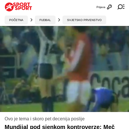
Prijava
Otvori profi
Ot
POČETNA
FUDBAL
SVJETSKO PRVENSTVO
Ovo je tema i skoro pet decenija poslije
Mundijal pod sjenkom kontroverze: Meč