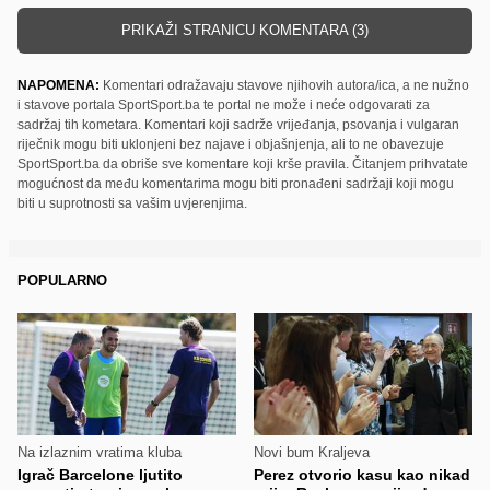
PRIKAŽI STRANICU KOMENTARA (3)
NAPOMENA:
Komentari odražavaju stavove njihovih autora/ica, a ne nužno
i stavove portala SportSport.ba te portal ne može i neće odgovarati za
sadržaj tih kometara. Komentari koji sadrže vrijeđanja, psovanja i vulgaran
riječnik mogu biti uklonjeni bez najave i objašnjenja, ali to ne obavezuje
SportSport.ba da obriše sve komentare koji krše pravila. Čitanjem prihvatate
mogućnost da među komentarima mogu biti pronađeni sadržaji koji mogu
biti u suprotnosti sa vašim uvjerenjima.
POPULARNO
Na izlaznim vratima kluba
Novi bum Kraljeva
Igrač Barcelone ljutito
Perez otvorio kasu kao nikad