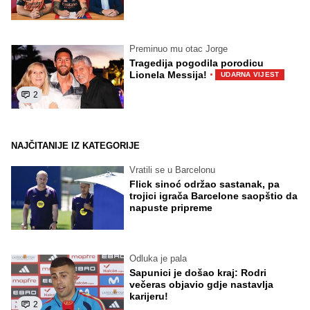
Preminuo mu otac Jorge
Tragedija pogodila porodicu
·
Lionela Messija!
UDARNA VIJEST
2
NAJČITANIJE IZ KATEGORIJE
Vratili se u Barcelonu
Flick sinoć održao sastanak, pa
trojici igrača Barcelone saopštio da
napuste pripreme
Odluka je pala
Sapunici je došao kraj: Rodri
večeras objavio gdje nastavlja
karijeru!
2