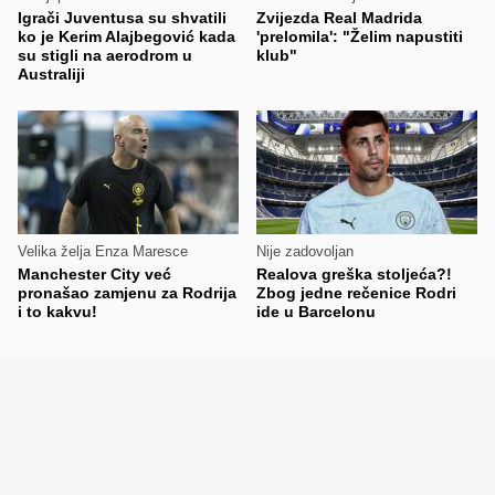
Igrači Juventusa su shvatili
Zvijezda Real Madrida
ko je Kerim Alajbegović kada
'prelomila': "Želim napustiti
su stigli na aerodrom u
klub"
Australiji
Velika želja Enza Maresce
Nije zadovoljan
Manchester City već
Realova greška stoljeća?!
pronašao zamjenu za Rodrija
Zbog jedne rečenice Rodri
i to kakvu!
ide u Barcelonu