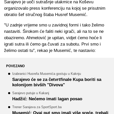
Sarajevo je uoči sutrašnje utakmice na Koševu
organizovalo press konferenciju na kojoj se prisutnim
obratio šef stručnog štaba Husref Musemić.
"U zadnje vrijeme smo u zavidnoj formi i tako želimo
nastaviti. Širokom će faliti neki igrači, ali na to se ne
obaziremo. Ahmetović je upitan, vidjet ćemo hoće li
igrati sutra ili ćemo ga čuvati za subotu. Prvi smo i
želimo ostati tu", rekao je Musemić, te nastavio:
POVEZANO
Izabranici Husrefa Musemića gostuju u Kaknju
Sarajevo će se za četvrtfinale Kupa boriti sa
kolonijom bivših "Divova"
Sarajevo putuje u Kakanj
Hadžić: Nećemo imati lagan posao
Trener Sarajeva za SportSport.ba
Musemić: Ovaj put smo imali više sreće, trebali