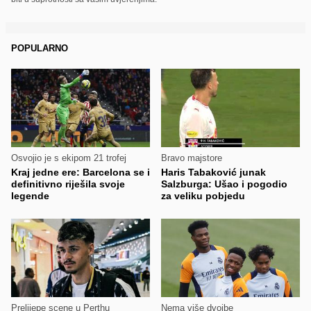
POPULARNO
Osvojio je s ekipom 21 trofej
Bravo majstore
Kraj jedne ere: Barcelona se i
Haris Tabaković junak
definitivno riješila svoje
Salzburga: Ušao i pogodio
legende
za veliku pobjedu
Prelijepe scene u Perthu
Nema više dvojbe