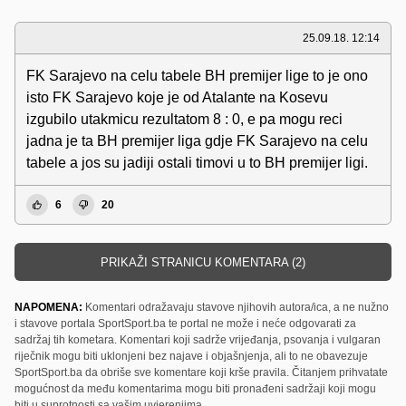
25.09.18. 12:14
FK Sarajevo na celu tabele BH premijer lige to je ono
isto FK Sarajevo koje je od Atalante na Kosevu
izgubilo utakmicu rezultatom 8 : 0, e pa mogu reci
jadna je ta BH premijer liga gdje FK Sarajevo na celu
tabele a jos su jadiji ostali timovi u to BH premijer ligi.
6
20
PRIKAŽI STRANICU KOMENTARA (2)
NAPOMENA:
Komentari odražavaju stavove njihovih autora/ica, a ne nužno
i stavove portala SportSport.ba te portal ne može i neće odgovarati za
sadržaj tih kometara. Komentari koji sadrže vrijeđanja, psovanja i vulgaran
riječnik mogu biti uklonjeni bez najave i objašnjenja, ali to ne obavezuje
SportSport.ba da obriše sve komentare koji krše pravila. Čitanjem prihvatate
mogućnost da među komentarima mogu biti pronađeni sadržaji koji mogu
biti u suprotnosti sa vašim uvjerenjima.