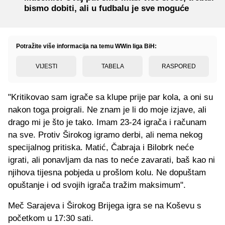
bismo dobiti, ali u fudbalu je sve moguće
Potražite više informacija na temu WWin liga BiH:
VIJESTI
TABELA
RASPORED
"Kritikovao sam igrače sa klupe prije par kola, a oni su
nakon toga proigrali. Ne znam je li do moje izjave, ali
drago mi je što je tako. Imam 23-24 igrača i računam
na sve. Protiv Širokog igramo derbi, ali nema nekog
specijalnog pritiska. Matić, Čabraja i Bilobrk neće
igrati, ali ponavljam da nas to neće zavarati, baš kao ni
njihova tijesna pobjeda u prošlom kolu. Ne dopuštam
opuštanje i od svojih igrača tražim maksimum".
Meč Sarajeva i Širokog Brijega igra se na Koševu s
početkom u 17:30 sati.