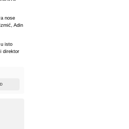
ra nose
izmić, Adin
u isto
i direktor
ED