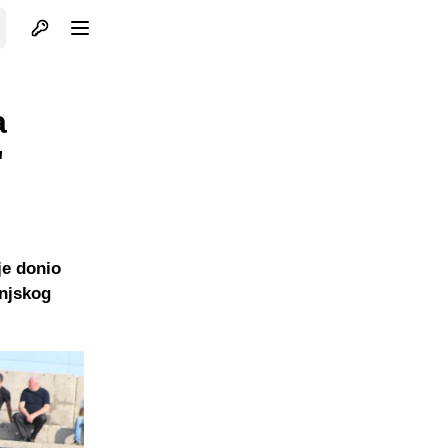
Otvori profil
Otvori meni
a
"
je donio
anjskog