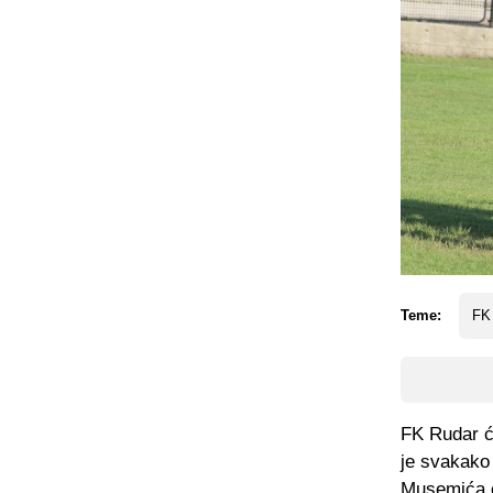
Teme:
FK
FK Rudar ć
je svakako 
Musemića o