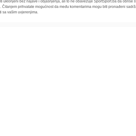
iti uklonjeni bez najave i objašnjenja, ali to ne obavezuje SportSport.ba da obriše
la. Čitanjem prihvatate mogućnost da među komentarima mogu biti pronađeni sadrža
ti sa vašim uvjerenjima.