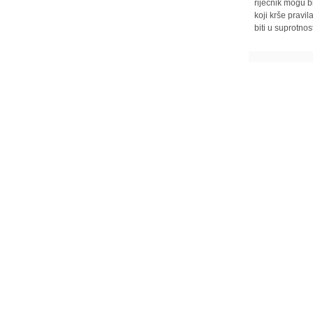
riječnik mogu b
koji krše pravi
biti u suprotnos