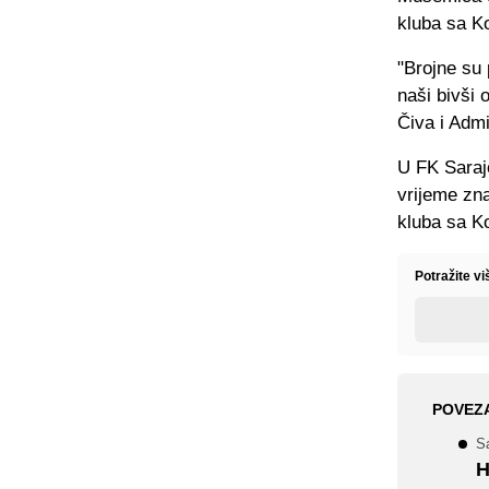
kluba sa K
"Brojne su
naši bivši 
Čiva i Admi
U FK Saraje
vrijeme zna
kluba sa K
Potražite v
POVEZ
S
H