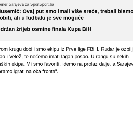
rener Sarajeva za SportSport.ba
usemić: Ovaj put smo imali više sreće, trebali bism
obiti, ali u fudbalu je sve moguće
držan žrijeb osmine finala Kupa BiH
vom krugu dobili smo ekipu iz Prve lige FBiH. Rudar je ozbil
kao i Velež, te nećemo imati lagan posao. U rangu su nekih
aških ekipa. Mi smo favoriti, idemo na prolaz dalje, a Sarajev
ramo igrati na oba fronta".