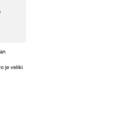
o
jan
o je veliki