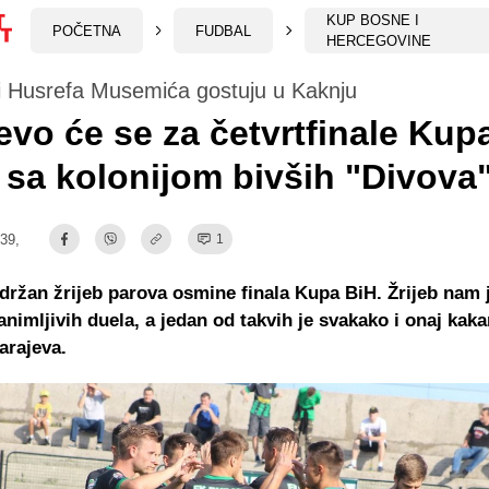
KUP BOSNE I
POČETNA
FUDBAL
HERCEGOVINE
ci Husrefa Musemića gostuju u Kaknju
evo će se za četvrtfinale Kup
i sa kolonijom bivših "Divova
:39,
1
držan žrijeb parova osmine finala Kupa BiH. Žrijeb nam 
animljivih duela, a jedan od takvih je svakako i onaj kak
arajeva.