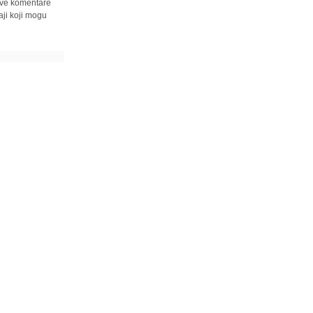
 sve komentare
ji koji mogu