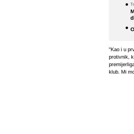
T
M
d
O
"Kao i u pr
protivnik, 
premijerlig
klub. Mi mo