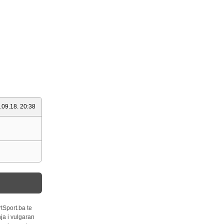
.09.18. 20:38
tSport.ba te
ja i vulgaran