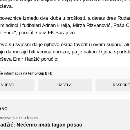
oševa.
 poveznice između dva kluba u prošlosti, a danas dres Ruda
omladinci i fudbaleri Adnan Hrelja, Mirza Rizvanović, Paša Č
r Fočo", poručili su iz FK Sarajevo.
vo su svjesni da je njihova ekipa favorit u ovom sudaru, ali 
ju da moraju biti veoma oprezni, pa je nakon žrijeba sportsk
oševa Emir Hadžić poručio:
iše informacija na temu Kup BiH:
VIJESTI
TABELA
RASPOR
ANO
arajevo putuje u Kakanj
adžić: Nećemo imati lagan posao