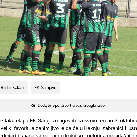
 Rudar Kakanj
FK Sarajevo
Dodajte SportSport u vaš Google izbor
e tako ekipu FK Sarajevo ugostiti na svom terenu 3. oktobra
veliki favorit, a zanimljivo je da će u Kaknju izabranici Husr
dmjeriti snage sa ekipom u kojoj su i petorica nekadašnjih