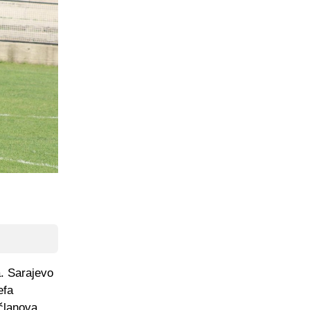
. Sarajevo
efa
 članova