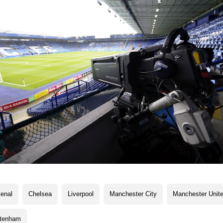
enal
Chelsea
Liverpool
Manchester City
Manchester Unit
ttenham