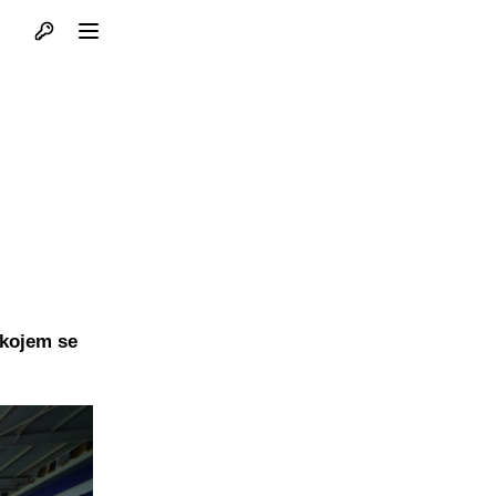
Otvori profil
Otvori meni
 kojem se