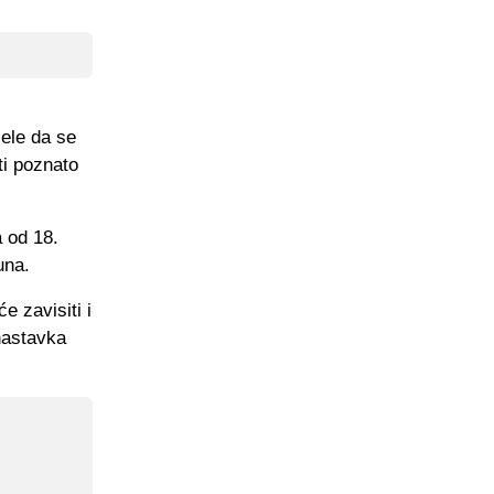
žele da se
ti poznato
a od 18.
una.
e zavisiti i
 nastavka