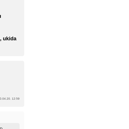
u
, ukida
0.04.20. 12:59
ED