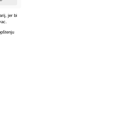
ij, jer bi
vac.
opštenju