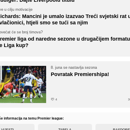
e u cilju motivacije
ichards: Mancini je umalo izazvao Treći svjetski rat 
vlačionici, htjeli smo se tući sa njim
ovećat će se broj timova?
remier liga od naredne sezone u drugačijem formatu
e Liga kup?
8. juna se nastavlja sezona
Povratak Premiershipa!
4
3
iše informacija na temu Premier league:
VIJESTI
TABELA
RASPOR