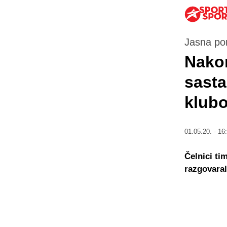
Jasna po
Nakon
sasta
klubo
01.05.20. - 16
Čelnici ti
razgovaral