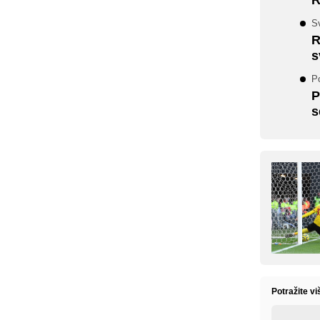
Sv
R
s
P
P
s
Potražite v