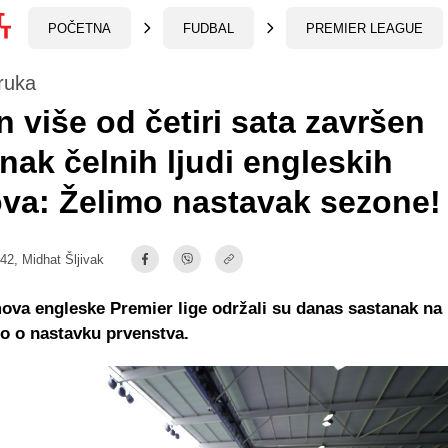
POČETNA
FUDBAL
PREMIER LEAGUE
ruka
 više od četiri sata završen
nak čelnih ljudi engleskih
va: Želimo nastavak sezone!
:42,
Midhat Šljivak
mova engleske Premier lige održali su danas sastanak na
o o nastavku prvenstva.