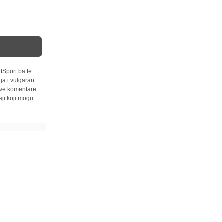
tSport.ba te
ja i vulgaran
 sve komentare
ji koji mogu