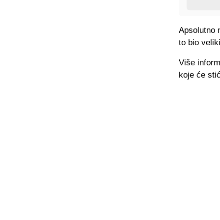
Apsolutno n
to bio veli
Više inform
koje će sti