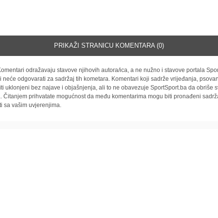
PRIKAŽI STRANICU KOMENTARA (0)
omentari odražavaju stavove njihovih autora/ica, a ne nužno i stavove portala Spor
i neće odgovarati za sadržaj tih kometara. Komentari koji sadrže vrijeđanja, psovan
iti uklonjeni bez najave i objašnjenja, ali to ne obavezuje SportSport.ba da obriše
la. Čitanjem prihvatate mogućnost da među komentarima mogu biti pronađeni sadrža
ti sa vašim uvjerenjima.