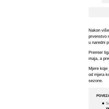
Nakon više 
prvenstvo n
u naredni p
Premier lig
maja, a pre
Mjere koje 
od mjera ko
sezone.
POVEZ
S
R