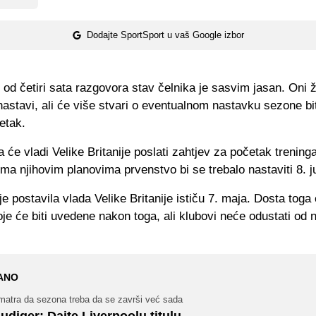
Dodajte SportSport u vaš Google izbor
od četiri sata razgovora stav čelnika je sasvim jasan. Oni 
astavi, ali će više stvari o eventualnom nastavku sezone bi
etak.
a će vladi Velike Britanije poslati zahtjev za početak trening
ma njihovim planovima prvenstvo bi se trebalo nastaviti 8. j
je postavila vlada Velike Britanije ističu 7. maja. Dosta toga ć
je će biti uvedene nakon toga, ali klubovi neće odustati od
ANO
matra da sezona treba da se završi već sada
udiger: Dajte Liverpoolu titulu