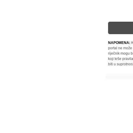
NAPOMENA:
K
portal ne može 
riječnik mogu b
koji krše pravi
biti u suprotnos