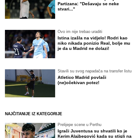
Partizana: "Dešavaju se neke
stvari..."
Ovo im nije trebao uraditi
Istina izašla na vidjelo! Rodri kao
niko nikada ponizio Real, bolje mu
je da u Madrid ne dolazi!
Stavili su svog napadača na transfer listu
Atletico Madrid povlači
(ne)očekivan potez!
NAJČITANIJE IZ KATEGORIJE
Prelijepe scene u Perthu
Igrači Juventusa su shvatili ko je
Kerim Alajbegović kada su stigli na