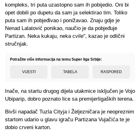
kompleks, tri puta uzastopno sam ih pobijedio. Oni bi
opet dobili po dupetu da sam ja selektirao tim. Toliko
puta sam ih pobjeđivao i ponižavao. Znaju gdje je
Nenad Lalatović ponikao, naučio je da pobjeđuje
Partizan. Neka kukaju, neka cvile", kazao je odlični
stručnjak.
Potražite više informacija na temu Super liga Srbije:
VIJESTI
TABELA
RASPORED
Inače, na startu drugog dijela utakmice isključen je Vojo
Ubiparip, dobro poznato lice sa premijerligaških terena.
Bivši napadač Tuzla Cityja i Željezničara je neopreznim
startom udario u glavu igraču Partizana Vujačića te je
dobio crveni karton.