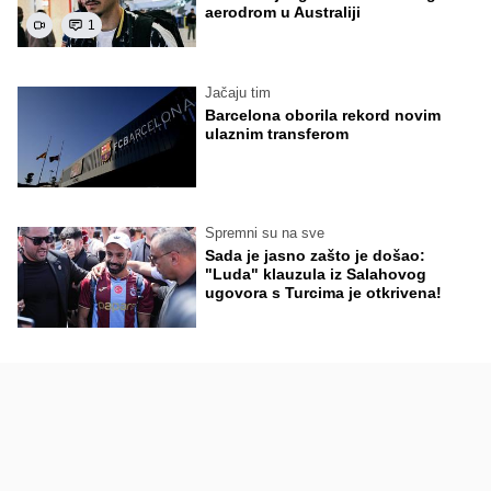
aerodrom u Australiji
1
Jačaju tim
Barcelona oborila rekord novim
ulaznim transferom
Spremni su na sve
Sada je jasno zašto je došao:
"Luda" klauzula iz Salahovog
ugovora s Turcima je otkrivena!