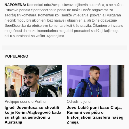
NAPOMENA:
Komentari odražavaju stavove njihovih autora/ica, a ne nužno
i stavove portala SportSport.ba te portal ne može i neće odgovarati za
sadržaj tih kometara. Komentari koji sadrže vrijeđanja, psovanja i vulgaran
riječnik mogu biti uklonjeni bez najave i objašnjenja, ali to ne obavezuje
SportSport.ba da obriše sve komentare koji krše pravila. Čitanjem prihvatate
mogućnost da među komentarima mogu biti pronađeni sadržaji koji mogu
biti u suprotnosti sa vašim uvjerenjima.
POPULARNO
Prelijepe scene u Perthu
Odredili cijenu
Igrači Juventusa su shvatili
Jovo Lukić puni kasu Cluja,
ko je Kerim Alajbegović kada
Rumuni već pišu o
su stigli na aerodrom u
historijskom transferu našeg
Australiji
Zmaja