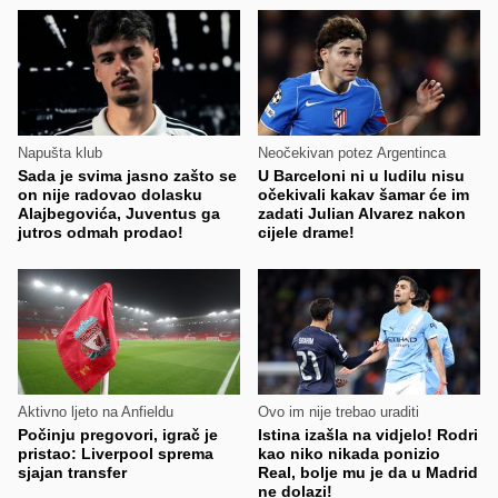
Napušta klub
Neočekivan potez Argentinca
Sada je svima jasno zašto se
U Barceloni ni u ludilu nisu
on nije radovao dolasku
očekivali kakav šamar će im
Alajbegovića, Juventus ga
zadati Julian Alvarez nakon
jutros odmah prodao!
cijele drame!
Aktivno ljeto na Anfieldu
Ovo im nije trebao uraditi
Počinju pregovori, igrač je
Istina izašla na vidjelo! Rodri
pristao: Liverpool sprema
kao niko nikada ponizio
sjajan transfer
Real, bolje mu je da u Madrid
ne dolazi!