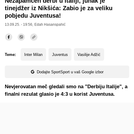
Nezapamćen derbi u Italiji, junak je
tinejdžer iz Nikšića: Zabio je za veliku
pobjedu Juventusa!
13.09.25. - 19:56,
Edah Hasanspahić
Teme:
Inter Milan
Juventus
Vasilije Adžić
Dodajte SportSport u vaš Google izbor
Nevjerovatan meč gledali smo na "Derbiju Italije", a
finalni rezulat glasio je 4:3 u korist Juventusa.