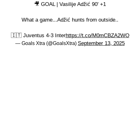
🎥 GOAL | Vasilije Adžić 90' +1
What a game...Adžić hunts from outside..
🇮🇹 Juventus 4-3 Inter
https://t.co/M0mCBZA2WO
September 13, 2025
— Goals Xtra (@GoalsXtra)