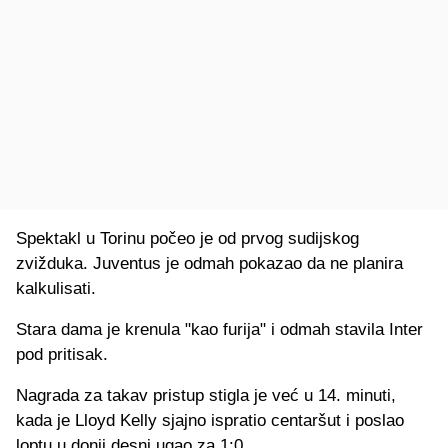
Spektakl u Torinu počeo je od prvog sudijskog
zvižduka. Juventus je odmah pokazao da ne planira
kalkulisati.
Stara dama je krenula "kao furija" i odmah stavila Inter
pod pritisak.
Nagrada za takav pristup stigla je već u 14. minuti,
kada je Lloyd Kelly sjajno ispratio centaršut i poslao
loptu u donji desni ugao za 1:0.