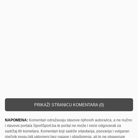
PRIKAŽI STRANICU KOMENTARA (0)
NAPOMENA:
Komentari odražavaju stavove njihovih autora/ica, a ne nužno
i stavove portala SportSport.ba te portal ne može i neće odgovarati za
sadržaj tih kometara. Komentari koji sadrže vrijeđanja, psovanja i vulgaran
riječnik mogu biti uklonjeni bez najave i objašnjenja, ali to ne obavezuje