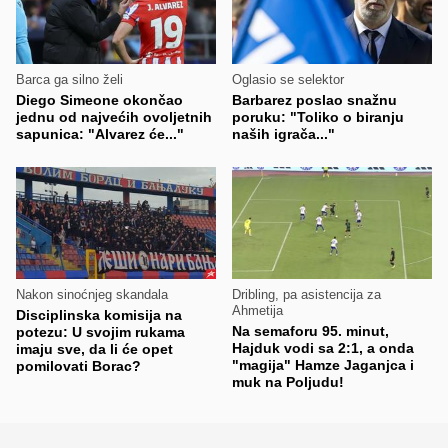
Barca ga silno želi
Oglasio se selektor
Diego Simeone okončao
Barbarez poslao snažnu
jednu od najvećih ovoljetnih
poruku: "Toliko o biranju
sapunica: "Alvarez će..."
naših igrača..."
Nakon sinoćnjeg skandala
Dribling, pa asistencija za
Ahmetija
Disciplinska komisija na
Na semaforu 95. minut,
potezu: U svojim rukama
Hajduk vodi sa 2:1, a onda
imaju sve, da li će opet
"magija" Hamze Jaganjca i
pomilovati Borac?
muk na Poljudu!