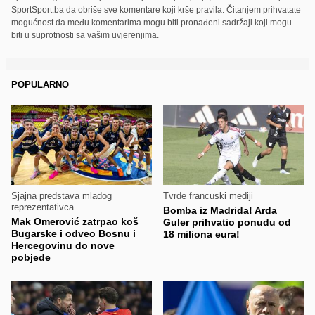
SportSport.ba da obriše sve komentare koji krše pravila. Čitanjem prihvatate
mogućnost da među komentarima mogu biti pronađeni sadržaji koji mogu
biti u suprotnosti sa vašim uvjerenjima.
POPULARNO
Sjajna predstava mladog
Tvrde francuski mediji
reprezentativca
Bomba iz Madrida! Arda
Mak Omerović zatrpao koš
Guler prihvatio ponudu od
Bugarske i odveo Bosnu i
18 miliona eura!
Hercegovinu do nove
pobjede