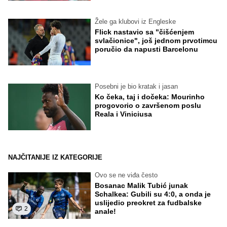
Žele ga klubovi iz Engleske
Flick nastavio sa "čišćenjem
svlačionice", još jednom prvotimcu
poručio da napusti Barcelonu
Posebni je bio kratak i jasan
Ko čeka, taj i dočeka: Mourinho
progovorio o završenom poslu
Reala i Viniciusa
NAJČITANIJE IZ KATEGORIJE
Ovo se ne viđa često
Bosanac Malik Tubić junak
Schalkea: Gubili su 4:0, a onda je
uslijedio preokret za fudbalske
2
anale!