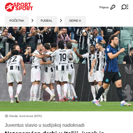
Prijava
Otvori profi
Ot
POČETNA
FUDBAL
SERIE A
Slavlje Juventusa (EPA)
Juventus slavio u sudijskoj nadoknadi